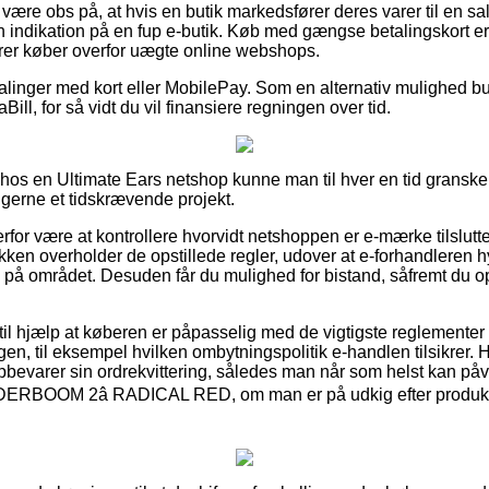
ære obs på, at hvis en butik markedsfører deres varer til en sal
en indikation på en fup e-butik. Køb med gængse betalingskort er 
varer køber overfor uægte online webshops.
alinger med kort eller MobilePay. Som en alternativ mulighed bu
aBill, for så vidt du vil finansiere regningen over tid.
r hos en Ultimate Ears netshop kunne man til hver en tid gransk
 gerne et tidskrævende projekt.
erfor være at kontrollere hvorvidt netshoppen er e-mærke tilslutte
ikken overholder de opstillede regler, udover at e-forhandleren hyp
på området. Desuden får du mulighed for bistand, såfremt du 
il hjælp at køberen er påpasselig med de vigtigste reglemente
gen, til eksempel hvilken ombytningspolitik e-handlen tilsikrer. 
opbevarer sin ordrekvittering, således man når som helst kan på
OM 2â RADICAL RED, om man er på udkig efter produkter t