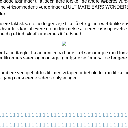
e gode løsninger til at dechifrere forskellige andre køberes vurd
 online virksomhedens vurderinger af ULTIMATE EARS WONDE
er.
ere faktisk værdifulde genveje til at få et kig ind i webbutikke
s hvor folk kan aflevere en bedømmelse af deres købsoplevelse, 
nne dig et indtryk af kundernes tilfredshed.
ret af indtægter fra annoncer. Vi har et tæt samarbejde med for
butikkernes varer, og modtager godtgørelse forudsat de brugere 
andlere vedligeholdes tit, men vi tager forbehold for modifikatio
te gang opdaterede sidens oplysninger.
1
1
1
1
1
1
1
1
1
1
1
1
1
1
1
1
1
1
1
1
1
1
1
1
1
1
1
1
1
1
1
1
1
1
1
1
1
1
1
1
1
1
1
1
1
1
1
1
1
1
1
1
1
1
1
1
1
1
1
1
1
1
1
1
1
1
1
1
1
1