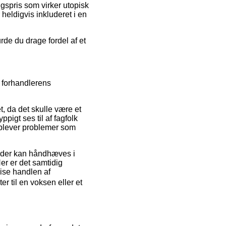
gspris som virker utopisk
heldigvis inkluderet i en
rde du drage fordel af et
e forhandlerens
t, da det skulle være et
pigt ses til af fagfolk
oplever problemer som
r der kan håndhæves i
Her er det samtidig
vise handlen af
il en voksen eller et