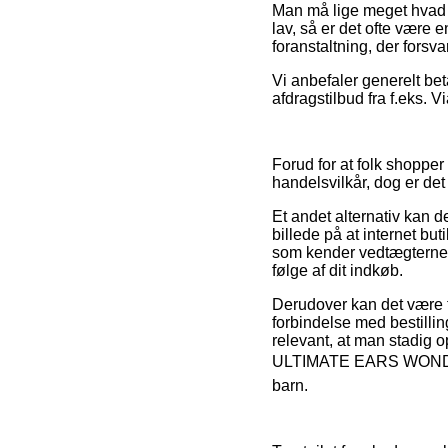
Man må lige meget hvad v
lav, så er det ofte være 
foranstaltning, der fors
Vi anbefaler generelt bet
afdragstilbud fra f.eks. Vi
Forud for at folk shoppe
handelsvilkår, dog er det
Et andet alternativ kan d
billede på at internet but
som kender vedtægterne 
følge af dit indkøb.
Derudover kan det være t
forbindelse med bestillin
relevant, at man stadig 
ULTIMATE EARS WONDERBO
barn.