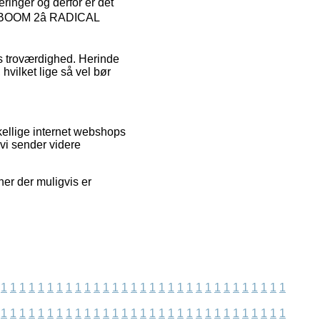
eringer og derfor er det
RBOOM 2â RADICAL
ns troværdighed. Herinde
hvilket lige så vel bør
skellige internet webshops
vi sender videre
ner der muligvis er
1
1
1
1
1
1
1
1
1
1
1
1
1
1
1
1
1
1
1
1
1
1
1
1
1
1
1
1
1
1
1
1
1
1
1
1
1
1
1
1
1
1
1
1
1
1
1
1
1
1
1
1
1
1
1
1
1
1
1
1
1
1