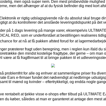
stelig, men også super nem. Den mest prisbevidste mulighed fo
erne, men det afhænger af at du fysisk befinder dig med kort afsta
lektronik er rigtig udslagsgivende når du absolut skal bruge di
igtigt at du kontrollerer det anslåede leveringstidspunkt på de
 byder på 1 dags levering på mange varer, eksempelvis ULTIMA
 RED, som er underforstået at bestillingen realiseres tidlige
chance for at nå at få pakken afsted forud for at lagermedarbejde
inger præsterer fragt uden beregning, men i reglen kun ifald du 
oretrække den mindst kostelige fragttype, der gerne – om man 
l være at få fragtfirmaet til at bringe pakken til et udleveringsste
 så problemfrit for alle og enhver at sammenligne priser fra diver
imate Ears e-firmaer fundet det nødvendigt at nedbringe udsalg
r, samt til mænd og kvinder – eftertrykkeligt, og endda nogle gan
blive rentabelt at tjekke visse e-shops efter tilbud på ULT
n du køber, således at man er garanteret at antage den mest att