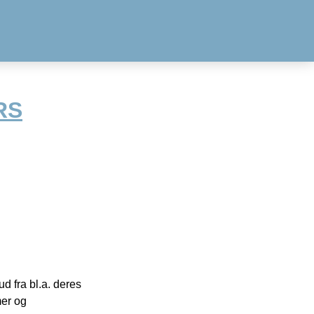
RS
 fra bl.a. deres
mer og