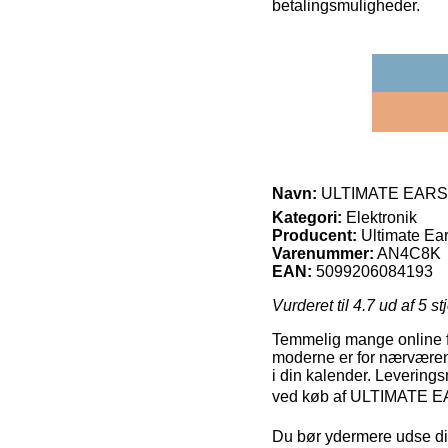
betalingsmuligheder.
Navn:
ULTIMATE EARS
Kategori:
Elektronik
Producent:
Ultimate Ea
Varenummer:
AN4C8K
EAN:
5099206084193
Vurderet til
4.7
ud af 5 st
Temmelig mange online for
moderne er for nærværend
i din kalender. Levering
ved køb af ULTIMATE
Du bør ydermere udse dig a