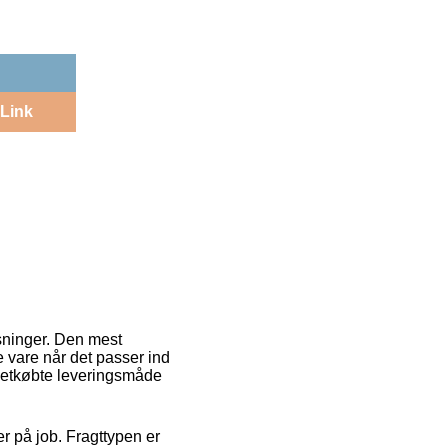
Link
øsninger. Den mest
 vare når det passer ind
 letkøbte leveringsmåde
 er på job. Fragttypen er