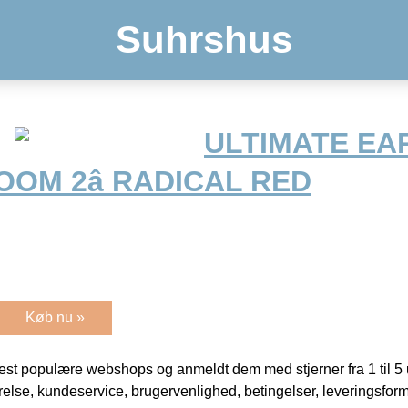
Suhrshus
ULTIMATE EA
M 2â RADICAL RED
Køb nu »
t populære webshops og anmeldt dem med stjerner fra 1 til 5 ud
rrelse, kundeservice, brugervenlighed, betingelser, leveringsfor