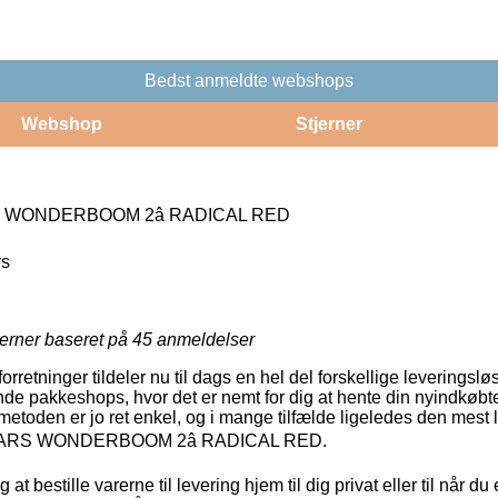
Bedst anmeldte webshops
Webshop
Stjerner
 WONDERBOOM 2â RADICAL RED
rs
jerner baseret på
45
anmeldelser
retninger tildeler nu til dags en hel del forskellige leveringsl
e pakkeshops, hvor det er nemt for dig at hente din nyindkøbte
smetoden er jo ret enkel, og i mange tilfælde ligeledes den mest
 EARS WONDERBOOM 2â RADICAL RED.
t bestille varerne til levering hjem til dig privat eller til når du