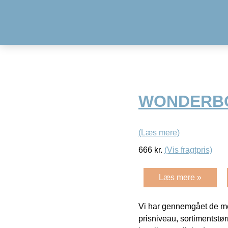
WONDERBOO
(Læs mere)
666
kr.
(Vis fragtpris)
Læs mere »
Vi har gennemgået de mes
prisniveau, sortimentstø