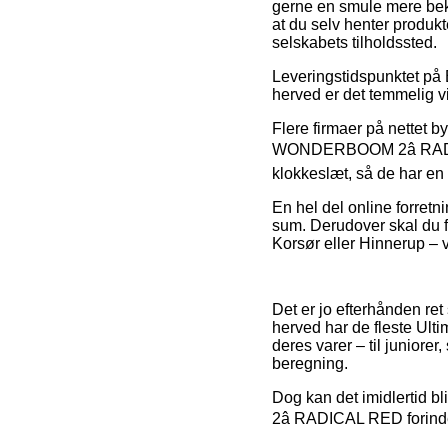
gerne en smule mere beko
at du selv henter produkt
selskabets tilholdssted.
Leveringstidspunktet på E
herved er det temmelig v
Flere firmaer på nettet
WONDERBOOM 2â RADICAL
klokkeslæt, så de har en 
En hel del online forretn
sum. Derudover skal du f
Korsør eller Hinnerup – vi
Det er jo efterhånden ret
herved har de fleste Ult
deres varer – til juniore
beregning.
Dog kan det imidlertid 
2â RADICAL RED forinde