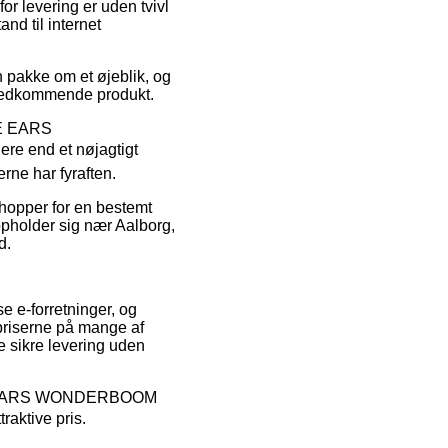
r levering er uden tvivl
nd til internet
n pakke om et øjeblik, og
t vedkommende produkt.
TE EARS
re end et nøjagtigt
rne har fyraften.
shopper for en bestemt
opholder sig nær Aalborg,
d.
se e-forretninger, og
spriserne på mange af
ge sikre levering uden
IMATE EARS WONDERBOOM
raktive pris.