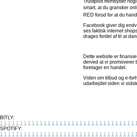
Trustpilot frembyder nogl
smart, at du gransker
RED forud for at du handl
Facebook giver dig endvid
ses faktisk internet shop
drages fordel af til at da
Dette website er finansie
derved at vi promoverer 
foretager en handel.
Viden om tilbud og e-forh
udarbejdet siden vi sids
BITLY:
1
1
1
1
1
1
1
1
1
1
1
1
1
1
1
1
1
1
1
1
1
1
1
1
1
1
1
1
1
1
1
1
1
1
SPOTIFY:
1
1
1
1
1
1
1
1
1
1
1
1
1
1
1
1
1
1
1
1
1
1
1
1
1
1
1
1
1
1
1
1
1
1