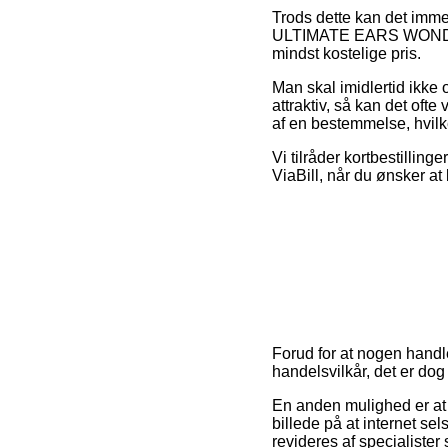
Trods dette kan det immer
ULTIMATE EARS WONDERB
mindst kostelige pris.
Man skal imidlertid ikke 
attraktiv, så kan det oft
af en bestemmelse, hvilk
Vi tilråder kortbestillin
ViaBill, når du ønsker a
Forud for at nogen handle
handelsvilkår, det er dog
En anden mulighed er at k
billede på at internet sel
revideres af specialiste