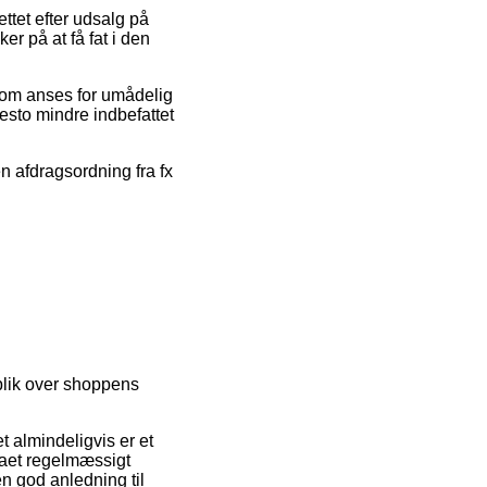
ttet efter udsalg på
på at få fat i den
s som anses for umådelig
desto mindre indbefattet
n afdragsordning fra fx
rblik over shoppens
t almindeligvis er et
rmaet regelmæssigt
n god anledning til