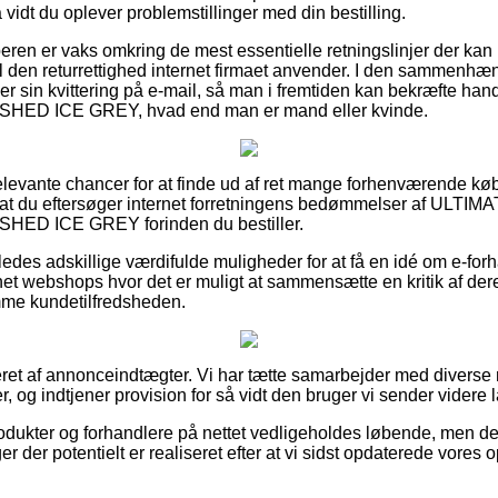
 vidt du oplever problemstillinger med din bestilling.
beren er vaks omkring de mest essentielle retningslinjer der kan
den returrettighed internet firmaet anvender. I den sammenhæng e
 sin kvittering på e-mail, så man i fremtiden kan bekræfte 
 ICE GREY, hvad end man er mand eller kvinde.
å relevante chancer for at finde ud af ret mange forhenværende k
, at du eftersøger internet forretningens bedømmelser af ULTI
 ICE GREY forinden du bestiller.
edes adskillige værdifulde muligheder for at få en idé om e-forh
rnet webshops hvor det er muligt at sammensætte en kritik af der
mme kundetilfredsheden.
eret af annonceindtægter. Vi har tætte samarbejder med diverse 
, og indtjener provision for så vidt den bruger vi sender videre l
odukter og forhandlere på nettet vedligeholdes løbende, men det 
r der potentielt er realiseret efter at vi sidst opdaterede vores 