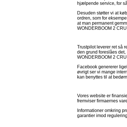
hjælpende service, for så
Desuden støtter vi at kø
ordren, som for eksempel 
at man permanent gemmer
WONDERBOOM 2 CRUSHED
Trustpilot leverer ret s
den grund foreslåes det
WONDERBOOM 2 CRUSHED
Facebook genererer ligel
øvrigt ser vi mange inte
kan benyttes til at bedø
Vores website er finansi
fremviser firmaernes varer
Informationer omkring pr
garantier imod reguleringe