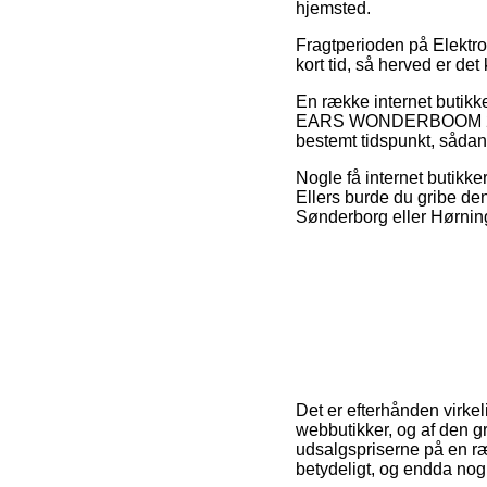
hjemsted.
Fragtperioden på Elektro
kort tid, så herved er de
En række internet butikk
EARS WONDERBOOM 2 CRUS
bestemt tidspunkt, sådan
Nogle få internet butikker
Ellers burde du gribe de
Sønderborg eller Hørning 
Det er efterhånden virkel
webbutikker, og af den gr
udsalgspriserne på en ræ
betydeligt, og endda nogl