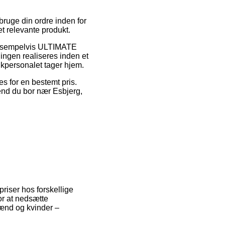
bruge din ordre inden for
et relevante produkt.
, eksempelvis ULTIMATE
gen realiseres inden et
ikpersonalet tager hjem.
es for en bestemt pris.
 end du bor nær Esbjerg,
priser hos forskellige
or at nedsætte
mænd og kvinder –