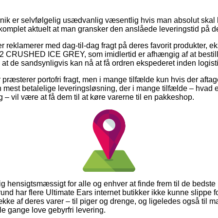
nik er selvfølgelig usædvanlig væsentlig hvis man absolut skal 
t komplet aktuelt at man gransker den anslåede leveringstid på d
er reklamerer med dag-til-dag fragt på deres favorit produkter
HED ICE GREY, som imidlertid er afhængig af at bestillin
 at de sandsynligvis kan nå at få ordren ekspederet inden logist
 præsterer portofri fragt, men i mange tilfælde kun hvis der aftag
n mest betalelige leveringsløsning, der i mange tilfælde – hvad
– vil være at få dem til at køre varerne til en pakkeshop.
ig hensigtsmæssigt for alle og enhver at finde frem til de bedste 
und har flere Ultimate Ears internet butikker ikke kunne slippe f
kke af deres varer – til piger og drenge, og ligeledes også til 
e gange love gebyrfri levering.