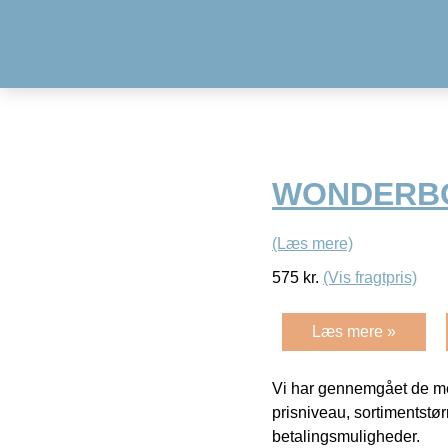
WONDERBO
(Læs mere)
575
kr.
(Vis fragtpris)
Læs mere »
Vi har gennemgået de mes
prisniveau, sortimentstø
betalingsmuligheder.