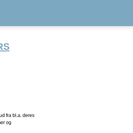
RS
 fra bl.a. deres
mer og