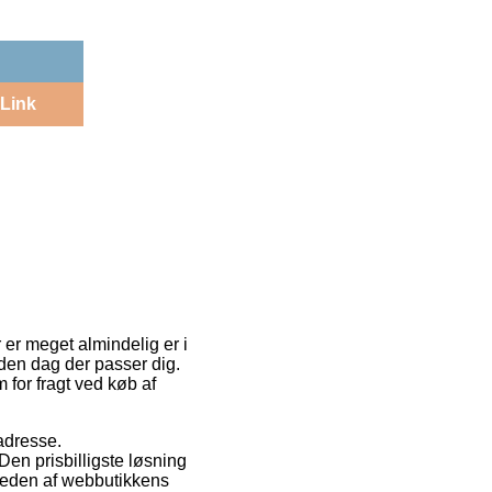
Link
 er meget almindelig er i
r den dag der passer dig.
 for fragt ved køb af
 adresse.
en prisbilligste løsning
rheden af webbutikkens