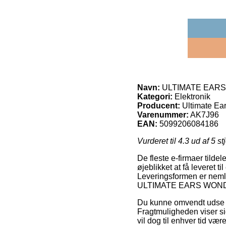
Navn:
ULTIMATE EAR
Kategori:
Elektronik
Producent:
Ultimate Ea
Varenummer:
AK7J96
EAN:
5099206084186
Vurderet til
4.3
ud af 5 st
De fleste e-firmaer tilde
øjeblikket at få leveret t
Leveringsformen er nemlig
ULTIMATE EARS WON
Du kunne omvendt udse dig
Fragtmuligheden viser si
vil dog til enhver tid v