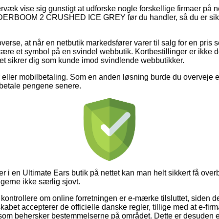
væk vise sig gunstigt at udforske nogle forskellige firmaer på ne
OOM 2 CRUSHED ICE GREY før du handler, så du er sikker 
overse, at når en netbutik markedsfører varer til salg for en pri
e være et symbol på en svindel webbutik. Kortbestillinger er ikke 
et sikrer dig som kunde imod svindlende webbutikker.
ger eller mobilbetaling. Som en anden løsning burde du overveje e
t betale pengene senere.
r i en Ultimate Ears butik på nettet kan man helt sikkert få ove
 gerne ikke særlig sjovt.
ontrollere om online forretningen er e-mærke tilsluttet, siden de
skabet accepterer de officielle danske regler, tillige med at e-fi
r som behersker bestemmelserne på området. Dette er desuden e