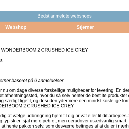
Bedst anmeldte webshops
Webshop
Stjerner
S WONDERBOOM 2 CRUSHED ICE GREY
rs
jerner baseret på
6
anmeldelser
ler nu om dage diverse forskellige muligheder for levering. En der
il et afhentningssted, hvor du så selv henter de bestilte produkte
 særligt ligetil, og desuden ydermere den mindst kostelige form
DERBOOM 2 CRUSHED ICE GREY.
 at vælge udbringning hjem til dig privat eller til dit arbejdes
g typisk en sjat mere pebret, men derudover usædvanlig smart. D
ære at hente pakken selv, som desværre betinges af at du er i næ