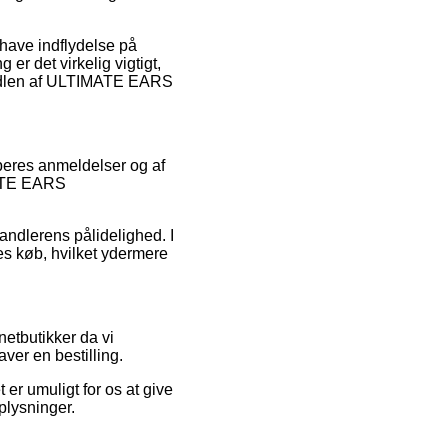
 have indflydelse på
r det virkelig vigtigt,
handlen af ULTIMATE EARS
øberes anmeldelser og af
MATE EARS
andlerens pålidelighed. I
es køb, hvilket ydermere
netbutikker da vi
aver en bestilling.
er umuligt for os at give
oplysninger.