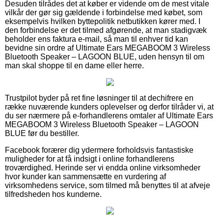
Desuden tilrådes det at køber er vidende om de mest vitale
vilkår der gør sig gældende i forbindelse med købet, som
eksempelvis hvilken byttepolitik netbutikken kører med. I
den forbindelse er det tilmed afgørende, at man stadigvæk
beholder ens faktura e-mail, så man til enhver tid kan
bevidne sin ordre af Ultimate Ears MEGABOOM 3 Wireless
Bluetooth Speaker – LAGOON BLUE, uden hensyn til om
man skal shoppe til en dame eller herre.
Trustpilot byder på ret fine løsninger til at dechifrere en
række nuværende kunders oplevelser og derfor tilråder vi, at
du ser nærmere på e-forhandlerens omtaler af Ultimate Ears
MEGABOOM 3 Wireless Bluetooth Speaker – LAGOON
BLUE før du bestiller.
Facebook forærer dig ydermere forholdsvis fantastiske
muligheder for at få indsigt i online forhandlerens
troværdighed. Herinde ser vi endda online virksomheder
hvor kunder kan sammensætte en vurdering af
virksomhedens service, som tilmed må benyttes til at afveje
tilfredsheden hos kunderne.