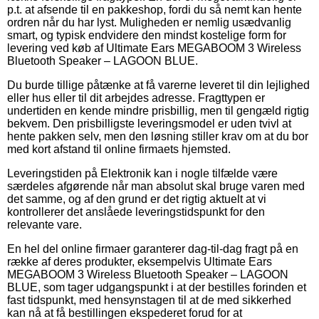
p.t. at afsende til en pakkeshop, fordi du så nemt kan hente
ordren når du har lyst. Muligheden er nemlig usædvanlig
smart, og typisk endvidere den mindst kostelige form for
levering ved køb af Ultimate Ears MEGABOOM 3 Wireless
Bluetooth Speaker – LAGOON BLUE.
Du burde tillige påtænke at få varerne leveret til din lejlighed
eller hus eller til dit arbejdes adresse. Fragttypen er
undertiden en kende mindre prisbillig, men til gengæld rigtig
bekvem. Den prisbilligste leveringsmodel er uden tvivl at
hente pakken selv, men den løsning stiller krav om at du bor
med kort afstand til online firmaets hjemsted.
Leveringstiden på Elektronik kan i nogle tilfælde være
særdeles afgørende når man absolut skal bruge varen med
det samme, og af den grund er det rigtig aktuelt at vi
kontrollerer det anslåede leveringstidspunkt for den
relevante vare.
En hel del online firmaer garanterer dag-til-dag fragt på en
række af deres produkter, eksempelvis Ultimate Ears
MEGABOOM 3 Wireless Bluetooth Speaker – LAGOON
BLUE, som tager udgangspunkt i at der bestilles forinden et
fast tidspunkt, med hensynstagen til at de med sikkerhed
kan nå at få bestillingen ekspederet forud for at