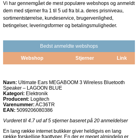
Vi har gennemgået de mest populære webshops og anmeldt
dem med stjerner fra 1 til 5 ud fra bl.a. deres prisniveau,
sortimentstørrelse, kundeservice, brugervenlighed,
betingelser, leveringsformer og betalingsmuligheder.
Bedst anmeldte webshops
Webshop
Stjerner
Link
Navn:
Ultimate Ears MEGABOOM 3 Wireless Bluetooth
Speaker – LAGOON BLUE
Kategori:
Elektronik
Producent:
Logitech
Varenummer:
AC36TR
EAN:
5099206080386
Vurderet til
4.7
ud af 5 stjerner baseret på
20
anmeldelser
En lang række internet butikker giver heldigvis en lang
række forskellige fragttyper. En der er meget almindelig er