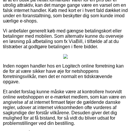
utrolig attraktiv, kan det mange gange være en varsel om en
falsk internet handler. Køb med kort er i hvert fald dækket ind
under en foranstaltning, som beskytter dig som kunde imod
uærlige e-shops.
Vi anbefaler generelt køb med gængse betalingskort eller
betalinger med mobilen. Som alternativ kunne du overveje
en løsning på afbetaling som fx ViaBill, i tilfælde af at du
tilstræber at godtgøre betalingen i flere bidder.
Inden nogen handler hos en Logitech online forretning kan
de for at være sikker have øje for netshoppens
forretningsvilkår, men det er normalt en tidskrævende
opgave.
Et andet forslag kunne måske være at kontrollere hvorvidt
online webshoppen er e-mærket medlem, som kan være en
angivelse af at internet firmaet føjer de gældende danske
regler, udover at internet virksomheden ofte vurderes af
sagkyndige der forstår vilkårene. Desuden giver det dig
mulighed for at få bistand, for så vidt du bliver udsat for
problemstillinger ved din bestilling.