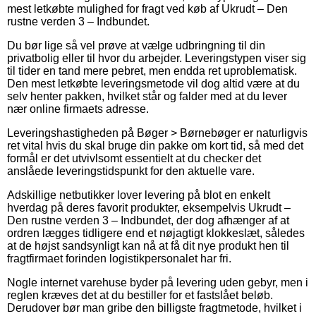
mest letkøbte mulighed for fragt ved køb af Ukrudt – Den
rustne verden 3 – Indbundet.
Du bør lige så vel prøve at vælge udbringning til din
privatbolig eller til hvor du arbejder. Leveringstypen viser sig
til tider en tand mere pebret, men endda ret uproblematisk.
Den mest letkøbte leveringsmetode vil dog altid være at du
selv henter pakken, hvilket står og falder med at du lever
nær online firmaets adresse.
Leveringshastigheden på Bøger > Børnebøger er naturligvis
ret vital hvis du skal bruge din pakke om kort tid, så med det
formål er det utvivlsomt essentielt at du checker det
anslåede leveringstidspunkt for den aktuelle vare.
Adskillige netbutikker lover levering på blot en enkelt
hverdag på deres favorit produkter, eksempelvis Ukrudt –
Den rustne verden 3 – Indbundet, der dog afhænger af at
ordren lægges tidligere end et nøjagtigt klokkeslæt, således
at de højst sandsynligt kan nå at få dit nye produkt hen til
fragtfirmaet forinden logistikpersonalet har fri.
Nogle internet varehuse byder på levering uden gebyr, men i
reglen kræves det at du bestiller for et fastslået beløb.
Derudover bør man gribe den billigste fragtmetode, hvilket i