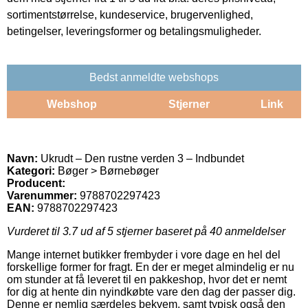
sortimentstørrelse, kundeservice, brugervenlighed,
betingelser, leveringsformer og betalingsmuligheder.
Bedst anmeldte webshops
Webshop
Stjerner
Link
Navn:
Ukrudt – Den rustne verden 3 – Indbundet
Kategori:
Bøger > Børnebøger
Producent:
Varenummer:
9788702297423
EAN:
9788702297423
Vurderet til
3.7
ud af 5 stjerner baseret på
40
anmeldelser
Mange internet butikker frembyder i vore dage en hel del
forskellige former for fragt. En der er meget almindelig er nu
om stunder at få leveret til en pakkeshop, hvor det er nemt
for dig at hente din nyindkøbte vare den dag der passer dig.
Denne er nemlig særdeles bekvem, samt typisk også den