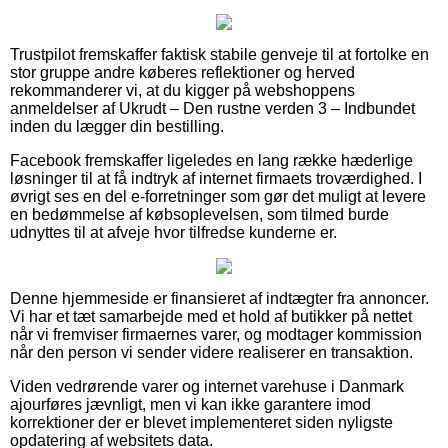
Trustpilot fremskaffer faktisk stabile genveje til at fortolke en
stor gruppe andre køberes reflektioner og herved
rekommanderer vi, at du kigger på webshoppens
anmeldelser af Ukrudt – Den rustne verden 3 – Indbundet
inden du lægger din bestilling.
Facebook fremskaffer ligeledes en lang række hæderlige
løsninger til at få indtryk af internet firmaets troværdighed. I
øvrigt ses en del e-forretninger som gør det muligt at levere
en bedømmelse af købsoplevelsen, som tilmed burde
udnyttes til at afveje hvor tilfredse kunderne er.
Denne hjemmeside er finansieret af indtægter fra annoncer.
Vi har et tæt samarbejde med et hold af butikker på nettet
når vi fremviser firmaernes varer, og modtager kommission
når den person vi sender videre realiserer en transaktion.
Viden vedrørende varer og internet varehuse i Danmark
ajourføres jævnligt, men vi kan ikke garantere imod
korrektioner der er blevet implementeret siden nyligste
opdatering af websitets data.