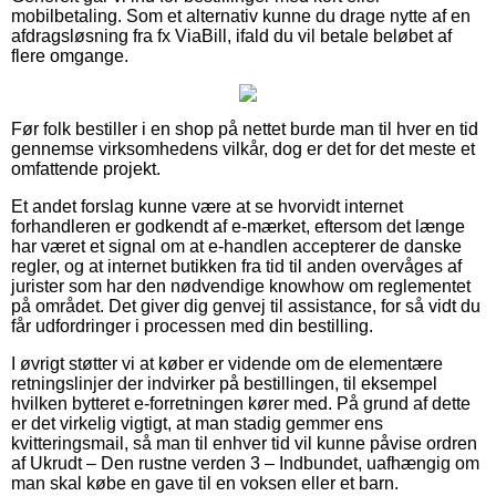
mobilbetaling. Som et alternativ kunne du drage nytte af en
afdragsløsning fra fx ViaBill, ifald du vil betale beløbet af
flere omgange.
Før folk bestiller i en shop på nettet burde man til hver en tid
gennemse virksomhedens vilkår, dog er det for det meste et
omfattende projekt.
Et andet forslag kunne være at se hvorvidt internet
forhandleren er godkendt af e-mærket, eftersom det længe
har været et signal om at e-handlen accepterer de danske
regler, og at internet butikken fra tid til anden overvåges af
jurister som har den nødvendige knowhow om reglementet
på området. Det giver dig genvej til assistance, for så vidt du
får udfordringer i processen med din bestilling.
I øvrigt støtter vi at køber er vidende om de elementære
retningslinjer der indvirker på bestillingen, til eksempel
hvilken bytteret e-forretningen kører med. På grund af dette
er det virkelig vigtigt, at man stadig gemmer ens
kvitteringsmail, så man til enhver tid vil kunne påvise ordren
af Ukrudt – Den rustne verden 3 – Indbundet, uafhængig om
man skal købe en gave til en voksen eller et barn.