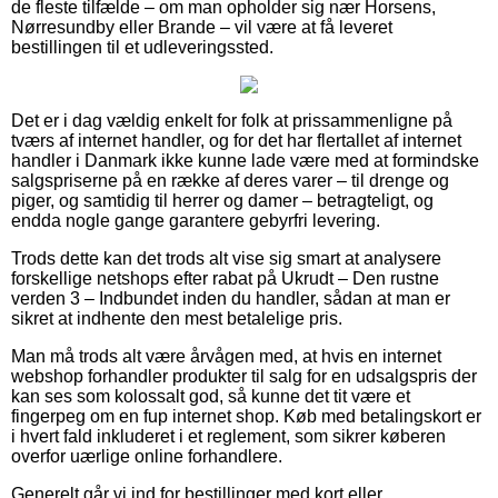
de fleste tilfælde – om man opholder sig nær Horsens,
Nørresundby eller Brande – vil være at få leveret
bestillingen til et udleveringssted.
Det er i dag vældig enkelt for folk at prissammenligne på
tværs af internet handler, og for det har flertallet af internet
handler i Danmark ikke kunne lade være med at formindske
salgspriserne på en række af deres varer – til drenge og
piger, og samtidig til herrer og damer – betragteligt, og
endda nogle gange garantere gebyrfri levering.
Trods dette kan det trods alt vise sig smart at analysere
forskellige netshops efter rabat på Ukrudt – Den rustne
verden 3 – Indbundet inden du handler, sådan at man er
sikret at indhente den mest betalelige pris.
Man må trods alt være årvågen med, at hvis en internet
webshop forhandler produkter til salg for en udsalgspris der
kan ses som kolossalt god, så kunne det tit være et
fingerpeg om en fup internet shop. Køb med betalingskort er
i hvert fald inkluderet i et reglement, som sikrer køberen
overfor uærlige online forhandlere.
Generelt går vi ind for bestillinger med kort eller