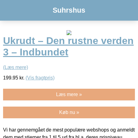
Suhrshus
Ukrudt – Den rustne verden
3 – Indbundet
(Læs mere)
199.95
kr.
(Vis fragtpris)
Læs mere »
Køb nu »
Vi har gennemgået de mest populære webshops og anmeldt
dem med stjerner fra 1 til 5 ud fra bl.a. deres prisniveau,