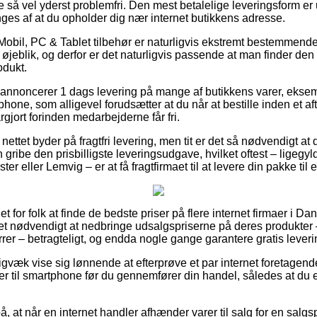
 så vel yderst problemfri. Den mest betalelige leveringsform er 
nges af at du opholder dig nær internet butikkens adresse.
Mobil, PC & Tablet tilbehør er naturligvis ekstremt bestemmend
øjeblik, og derfor er det naturligvis passende at man finder den
dukt.
 annoncerer 1 dags levering på mange af butikkens varer, ek
phone, som alligevel forudsætter at du når at bestille inden et af
rgjort forinden medarbejderne får fri.
ttet byder på fragtfri levering, men tit er det så nødvendigt at d
 gribe den prisbilligste leveringsudgave, hvilket oftest – ligegyl
er eller Lemvig – er at få fragtfirmaet til at levere din pakke til 
t for folk at finde de bedste priser på flere internet firmaer i D
det nødvendigt at nedbringe udsalgspriserne på deres produkter –
rrer – betragteligt, og endda nogle gange garantere gratis leveri
gvæk vise sig lønnende at efterprøve et par internet foretagend
til smartphone før du gennemfører din handel, således at du e
, at når en internet handler afhænder varer til salg for en salg