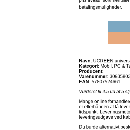
prisniveau, sortimentstø
betalingsmuligheder.
Navn:
UGREEN universal
Kategori:
Mobil, PC & Ta
Producent:
Varenummer:
3093580
EAN:
57807524661
Vurderet til
4.5
ud af 5 st
Mange online forhandlere
er efterhånden at få lever
tidspunkt. Leveringsmetod
leveringsudgave ved køb
Du burde alternativt beslut