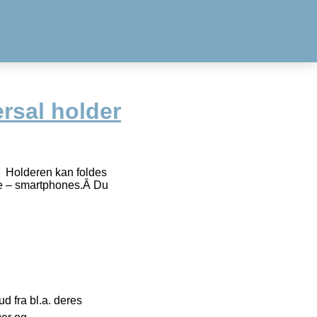
sal holder
.Â Holderen kan foldes
rre – smartphones.Â Du
 fra bl.a. deres