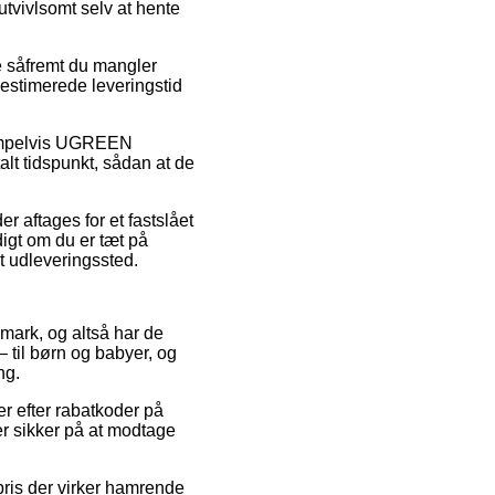
utvivlsomt selv at hente
e såfremt du mangler
 estimerede leveringstid
sempelvis UGREEN
talt tidspunkt, sådan at de
er aftages for et fastslået
digt om du er tæt på
et udleveringssted.
anmark, og altså har de
 til børn og babyer, og
ng.
er efter rabatkoder på
r sikker på at modtage
spris der virker hamrende