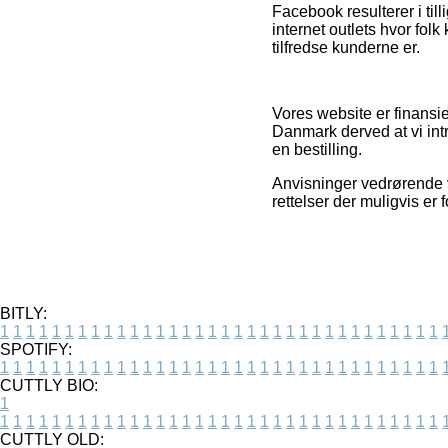
Facebook resulterer i tilli
internet outlets hvor folk 
tilfredse kunderne er.
Vores website er finansie
Danmark derved at vi int
en bestilling.
Anvisninger vedrørende v
rettelser der muligvis er
BITLY:
1
1
1
1
1
1
1
1
1
1
1
1
1
1
1
1
1
1
1
1
1
1
1
1
1
1
1
1
1
1
1
1
1
1
SPOTIFY:
1
1
1
1
1
1
1
1
1
1
1
1
1
1
1
1
1
1
1
1
1
1
1
1
1
1
1
1
1
1
1
1
1
1
CUTTLY BIO:
1
1
1
1
1
1
1
1
1
1
1
1
1
1
1
1
1
1
1
1
1
1
1
1
1
1
1
1
1
1
1
1
1
1
1
CUTTLY OLD: