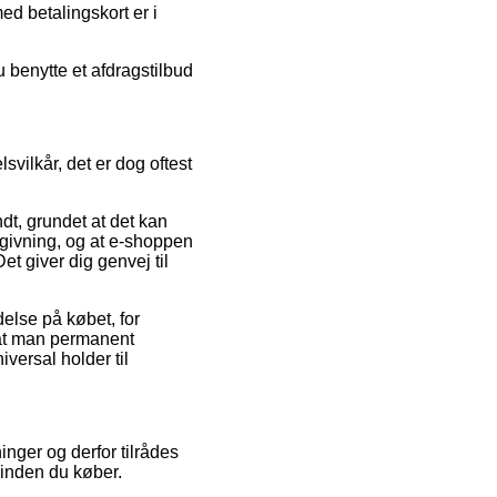
ed betalingskort er i
u benytte et afdragstilbud
svilkår, det er dog oftest
t, grundet at det kan
givning, og at e-shoppen
 giver dig genvej til
delse på købet, for
, at man permanent
ersal holder til
inger og derfor tilrådes
 inden du køber.