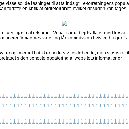
ge visse solide løsninger til at få indsigt i e-forretningens popular
kan forfatte en kritik af ordreforløbet, hvilket desuden kan tages i 
ret ved hjælp af reklamer. Vi har samarbejdsaftaler med forskell
roducerer firmaernes varer, og får kommission hvis en bruger fr
arer og internet butikker understøttes løbende, men vi ønsker ik
 foretaget siden seneste opdatering af websitets informationer.
1
1
1
1
1
1
1
1
1
1
1
1
1
1
1
1
1
1
1
1
1
1
1
1
1
1
1
1
1
1
1
1
1
1
1
1
1
1
1
1
1
1
1
1
1
1
1
1
1
1
1
1
1
1
1
1
1
1
1
1
1
1
1
1
1
1
1
1
1
1
1
1
1
1
1
1
1
1
1
1
1
1
1
1
1
1
1
1
1
1
1
1
1
1
1
1
1
1
1
1
1
1
1
1
1