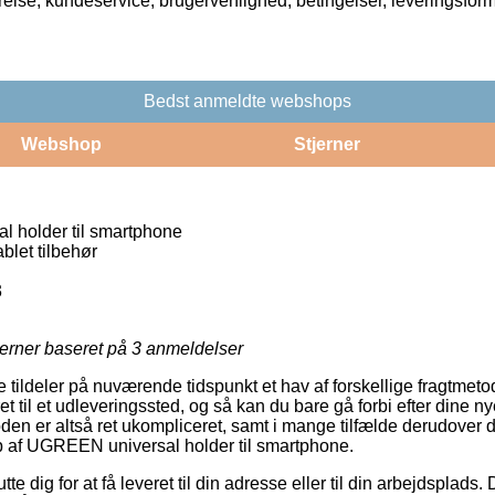
rrelse, kundeservice, brugervenlighed, betingelser, leveringsfor
Bedst anmeldte webshops
Webshop
Stjerner
 holder til smartphone
blet tilbehør
3
jerner baseret på
3
anmeldelser
 tildeler på nuværende tidspunkt et hav af forskellige fragtme
et til et udleveringssted, og så kan du bare gå forbi efter dine nye
en er altså ret ukompliceret, samt i mange tilfælde derudover de
 af UGREEN universal holder til smartphone.
te dig for at få leveret til din adresse eller til din arbejdsplads. 