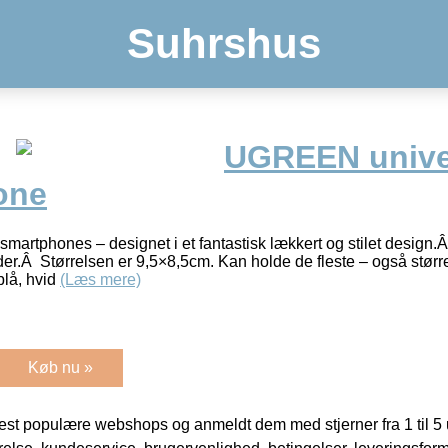
Suhrshus
UGREEN univer
one
 smartphones – designet i et fantastisk lækkert og stilet design
der.Â Størrelsen er 9,5×8,5cm. Kan holde de fleste – også stø
blå, hvid
(Læs mere)
Køb nu »
t populære webshops og anmeldt dem med stjerner fra 1 til 5 ud