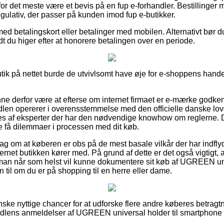
or det meste være et bevis på en fup e-forhandler. Bestillinger m
regulativ, der passer på kunden imod fup e-butikker.
med betalingskort eller betalinger med mobilen. Alternativt bør d
 vidt du higer efter at honorere betalingen over en periode.
utik på nettet burde de utvivlsomt have øje for e-shoppens handel
 derfor være at efterse om internet firmaet er e-mærke godkend
dlen opererer i overensstemmelse med den officielle danske lov
s af eksperter der har den nødvendige knowhow om reglerne. Det
le få dilemmaer i processen med dit køb.
rslag om at køberen er obs på de mest basale vilkår der har indfly
ernet butikken kører med. På grund af dette er det også vigtigt
an når som helst vil kunne dokumentere sit køb af UGREEN univ
til om du er på shopping til en herre eller dame.
nske nyttige chancer for at udforske flere andre køberes betragtn
andlens anmeldelser af UGREEN universal holder til smartphone