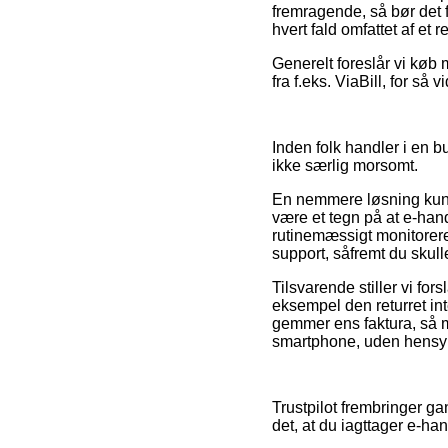
fremragende, så bør det f
hvert fald omfattet af et 
Generelt foreslår vi køb 
fra f.eks. ViaBill, for så
Inden folk handler i en b
ikke særlig morsomt.
En nemmere løsning kunne
være et tegn på at e-han
rutinemæssigt monitorere
support, såfremt du skul
Tilsvarende stiller vi fo
eksempel den returret int
gemmer ens faktura, så m
smartphone, uden hensyn 
Trustpilot frembringer ga
det, at du iagttager e-h