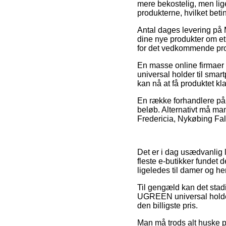
mere bekostelig, men lige
produkterne, hvilket beti
Antal dages levering på 
dine nye produkter om et 
for det vedkommende pro
En masse online firmaer
universal holder til smart
kan nå at få produktet kla
En række forhandlere på ne
beløb. Alternativt må man
Fredericia, Nykøbing Falst
Det er i dag usædvanlig le
fleste e-butikker fundet 
ligeledes til damer og he
Til gengæld kan det stadi
UGREEN universal holder 
den billigste pris.
Man må trods alt huske på