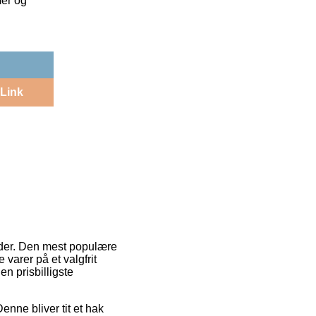
mer og
Link
toder. Den mest populære
 varer på et valgfrit
n prisbilligste
Denne bliver tit et hak