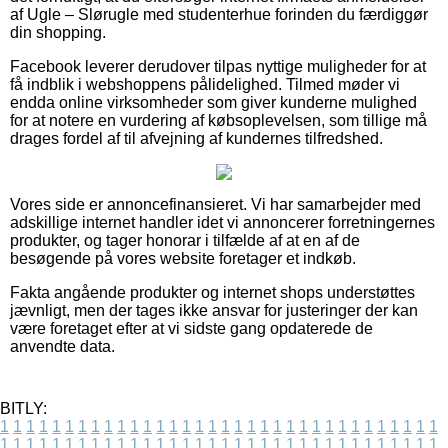
af Ugle – Slørugle med studenterhue forinden du færdiggør
din shopping.
Facebook leverer derudover tilpas nyttige muligheder for at
få indblik i webshoppens pålidelighed. Tilmed møder vi
endda online virksomheder som giver kunderne mulighed
for at notere en vurdering af købsoplevelsen, som tillige må
drages fordel af til afvejning af kundernes tilfredshed.
Vores side er annoncefinansieret. Vi har samarbejder med
adskillige internet handler idet vi annoncerer forretningernes
produkter, og tager honorar i tilfælde af at en af de
besøgende på vores website foretager et indkøb.
Fakta angående produkter og internet shops understøttes
jævnligt, men der tages ikke ansvar for justeringer der kan
være foretaget efter at vi sidste gang opdaterede de
anvendte data.
BITLY:
1
1
1
1
1
1
1
1
1
1
1
1
1
1
1
1
1
1
1
1
1
1
1
1
1
1
1
1
1
1
1
1
1
1
1
1
1
1
1
1
1
1
1
1
1
1
1
1
1
1
1
1
1
1
1
1
1
1
1
1
1
1
1
1
1
1
1
1