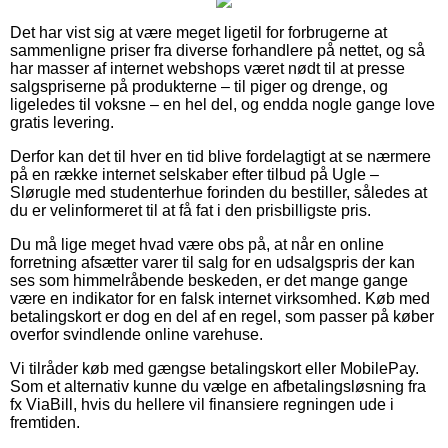
Det har vist sig at være meget ligetil for forbrugerne at
sammenligne priser fra diverse forhandlere på nettet, og så
har masser af internet webshops været nødt til at presse
salgspriserne på produkterne – til piger og drenge, og
ligeledes til voksne – en hel del, og endda nogle gange love
gratis levering.
Derfor kan det til hver en tid blive fordelagtigt at se nærmere
på en række internet selskaber efter tilbud på Ugle –
Slørugle med studenterhue forinden du bestiller, således at
du er velinformeret til at få fat i den prisbilligste pris.
Du må lige meget hvad være obs på, at når en online
forretning afsætter varer til salg for en udsalgspris der kan
ses som himmelråbende beskeden, er det mange gange
være en indikator for en falsk internet virksomhed. Køb med
betalingskort er dog en del af en regel, som passer på køber
overfor svindlende online varehuse.
Vi tilråder køb med gængse betalingskort eller MobilePay.
Som et alternativ kunne du vælge en afbetalingsløsning fra
fx ViaBill, hvis du hellere vil finansiere regningen ude i
fremtiden.