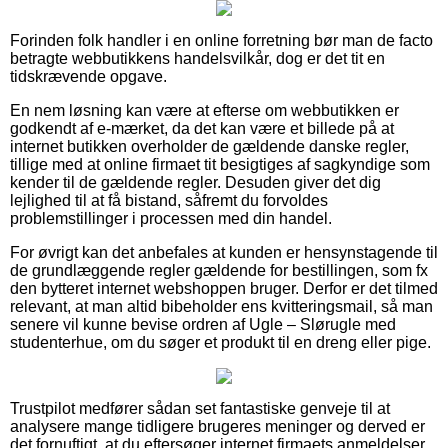
Forinden folk handler i en online forretning bør man de facto
betragte webbutikkens handelsvilkår, dog er det tit en
tidskrævende opgave.
En nem løsning kan være at efterse om webbutikken er
godkendt af e-mærket, da det kan være et billede på at
internet butikken overholder de gældende danske regler,
tillige med at online firmaet tit besigtiges af sagkyndige som
kender til de gældende regler. Desuden giver det dig
lejlighed til at få bistand, såfremt du forvoldes
problemstillinger i processen med din handel.
For øvrigt kan det anbefales at kunden er hensynstagende til
de grundlæggende regler gældende for bestillingen, som fx
den bytteret internet webshoppen bruger. Derfor er det tilmed
relevant, at man altid bibeholder ens kvitteringsmail, så man
senere vil kunne bevise ordren af Ugle – Slørugle med
studenterhue, om du søger et produkt til en dreng eller pige.
Trustpilot medfører sådan set fantastiske genveje til at
analysere mange tidligere brugeres meninger og derved er
det fornuftigt, at du eftersøger internet firmaets anmeldelser