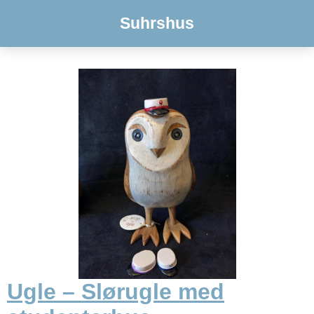
Suhrshus
Ugle – Slørugle med