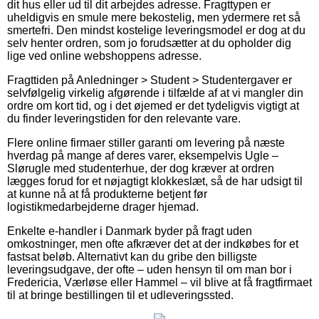
dit hus eller ud til dit arbejdes adresse. Fragttypen er
uheldigvis en smule mere bekostelig, men ydermere ret så
smertefri. Den mindst kostelige leveringsmodel er dog at du
selv henter ordren, som jo forudsætter at du opholder dig
lige ved online webshoppens adresse.
Fragttiden på Anledninger > Student > Studentergaver er
selvfølgelig virkelig afgørende i tilfælde af at vi mangler din
ordre om kort tid, og i det øjemed er det tydeligvis vigtigt at
du finder leveringstiden for den relevante vare.
Flere online firmaer stiller garanti om levering på næste
hverdag på mange af deres varer, eksempelvis Ugle –
Slørugle med studenterhue, der dog kræver at ordren
lægges forud for et nøjagtigt klokkeslæt, så de har udsigt til
at kunne nå at få produkterne betjent før
logistikmedarbejderne drager hjemad.
Enkelte e-handler i Danmark byder på fragt uden
omkostninger, men ofte afkræver det at der indkøbes for et
fastsat beløb. Alternativt kan du gribe den billigste
leveringsudgave, der ofte – uden hensyn til om man bor i
Fredericia, Værløse eller Hammel – vil blive at få fragtfirmaet
til at bringe bestillingen til et udleveringssted.