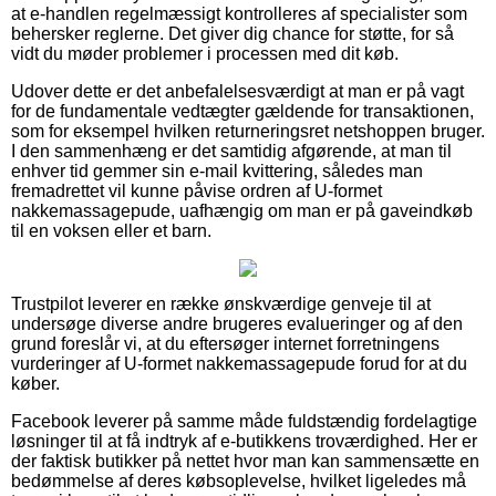
at e-handlen regelmæssigt kontrolleres af specialister som
behersker reglerne. Det giver dig chance for støtte, for så
vidt du møder problemer i processen med dit køb.
Udover dette er det anbefalelsesværdigt at man er på vagt
for de fundamentale vedtægter gældende for transaktionen,
som for eksempel hvilken returneringsret netshoppen bruger.
I den sammenhæng er det samtidig afgørende, at man til
enhver tid gemmer sin e-mail kvittering, således man
fremadrettet vil kunne påvise ordren af U-formet
nakkemassagepude, uafhængig om man er på gaveindkøb
til en voksen eller et barn.
Trustpilot leverer en række ønskværdige genveje til at
undersøge diverse andre brugeres evalueringer og af den
grund foreslår vi, at du eftersøger internet forretningens
vurderinger af U-formet nakkemassagepude forud for at du
køber.
Facebook leverer på samme måde fuldstændig fordelagtige
løsninger til at få indtryk af e-butikkens troværdighed. Her er
der faktisk butikker på nettet hvor man kan sammensætte en
bedømmelse af deres købsoplevelse, hvilket ligeledes må