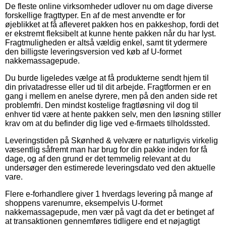
De fleste online virksomheder udlover nu om dage diverse
forskellige fragttyper. En af de mest anvendte er for
øjeblikket at få afleveret pakken hos en pakkeshop, fordi det
er ekstremt fleksibelt at kunne hente pakken når du har lyst.
Fragtmuligheden er altså vældig enkel, samt tit ydermere
den billigste leveringsversion ved køb af U-formet
nakkemassagepude.
Du burde ligeledes vælge at få produkterne sendt hjem til
din privatadresse eller ud til dit arbejde. Fragtformen er en
gang i mellem en anelse dyrere, men på den anden side ret
problemfri. Den mindst kostelige fragtløsning vil dog til
enhver tid være at hente pakken selv, men den løsning stiller
krav om at du befinder dig lige ved e-firmaets tilholdssted.
Leveringstiden på Skønhed & velvære er naturligvis virkelig
væsentlig såfremt man har brug for din pakke inden for få
dage, og af den grund er det temmelig relevant at du
undersøger den estimerede leveringsdato ved den aktuelle
vare.
Flere e-forhandlere giver 1 hverdags levering på mange af
shoppens varenumre, eksempelvis U-formet
nakkemassagepude, men vær på vagt da det er betinget af
at transaktionen gennemføres tidligere end et nøjagtigt