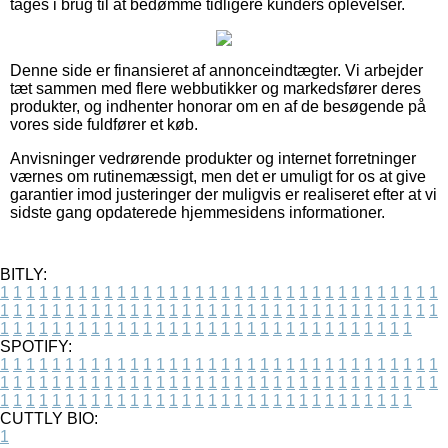
tages i brug til at bedømme tidligere kunders oplevelser.
Denne side er finansieret af annonceindtægter. Vi arbejder
tæt sammen med flere webbutikker og markedsfører deres
produkter, og indhenter honorar om en af de besøgende på
vores side fuldfører et køb.
Anvisninger vedrørende produkter og internet forretninger
værnes om rutinemæssigt, men det er umuligt for os at give
garantier imod justeringer der muligvis er realiseret efter at vi
sidste gang opdaterede hjemmesidens informationer.
BITLY:
1
1
1
1
1
1
1
1
1
1
1
1
1
1
1
1
1
1
1
1
1
1
1
1
1
1
1
1
1
1
1
1
1
1
1
1
1
1
1
1
1
1
1
1
1
1
1
1
1
1
1
1
1
1
1
1
1
1
1
1
1
1
1
1
1
1
1
1
1
1
1
1
1
1
1
1
1
1
1
1
1
1
1
1
1
1
1
1
1
1
1
1
1
1
1
1
1
1
1
1
SPOTIFY:
1
1
1
1
1
1
1
1
1
1
1
1
1
1
1
1
1
1
1
1
1
1
1
1
1
1
1
1
1
1
1
1
1
1
1
1
1
1
1
1
1
1
1
1
1
1
1
1
1
1
1
1
1
1
1
1
1
1
1
1
1
1
1
1
1
1
1
1
1
1
1
1
1
1
1
1
1
1
1
1
1
1
1
1
1
1
1
1
1
1
1
1
1
1
1
1
1
1
1
1
CUTTLY BIO:
1