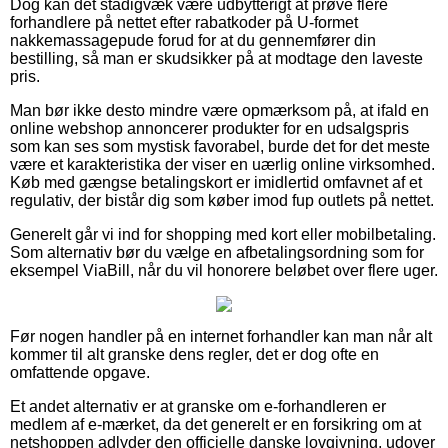
Dog kan det stadigvæk være udbytterigt at prøve flere
forhandlere på nettet efter rabatkoder på U-formet
nakkemassagepude forud for at du gennemfører din
bestilling, så man er skudsikker på at modtage den laveste
pris.
Man bør ikke desto mindre være opmærksom på, at ifald en
online webshop annoncerer produkter for en udsalgspris
som kan ses som mystisk favorabel, burde det for det meste
være et karakteristika der viser en uærlig online virksomhed.
Køb med gængse betalingskort er imidlertid omfavnet af et
regulativ, der bistår dig som køber imod fup outlets på nettet.
Generelt går vi ind for shopping med kort eller mobilbetaling.
Som alternativ bør du vælge en afbetalingsordning som for
eksempel ViaBill, når du vil honorere beløbet over flere uger.
Før nogen handler på en internet forhandler kan man når alt
kommer til alt granske dens regler, det er dog ofte en
omfattende opgave.
Et andet alternativ er at granske om e-forhandleren er
medlem af e-mærket, da det generelt er en forsikring om at
netshoppen adlyder den officielle danske lovgivning, udover