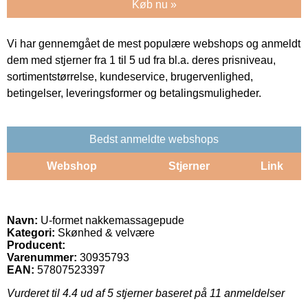
Køb nu »
Vi har gennemgået de mest populære webshops og anmeldt
dem med stjerner fra 1 til 5 ud fra bl.a. deres prisniveau,
sortimentstørrelse, kundeservice, brugervenlighed,
betingelser, leveringsformer og betalingsmuligheder.
Bedst anmeldte webshops
Webshop
Stjerner
Link
Navn:
U-formet nakkemassagepude
Kategori:
Skønhed & velvære
Producent:
Varenummer:
30935793
EAN:
57807523397
Vurderet til
4.4
ud af 5 stjerner baseret på
11
anmeldelser