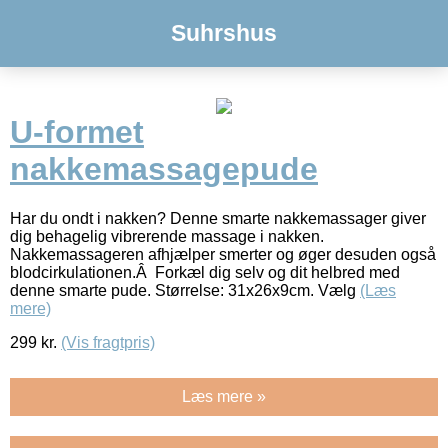
Suhrshus
U-formet
nakkemassagepude
Har du ondt i nakken? Denne smarte nakkemassager giver
dig behagelig vibrerende massage i nakken.
Nakkemassageren afhjælper smerter og øger desuden også
blodcirkulationen.Â Forkæl dig selv og dit helbred med
denne smarte pude. Størrelse: 31x26x9cm. Vælg
(Læs
mere)
299
kr.
(Vis fragtpris)
Læs mere »