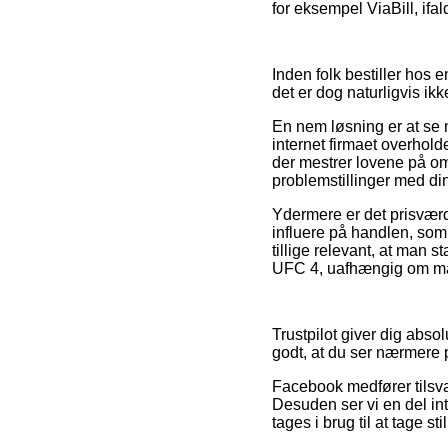
for eksempel ViaBill, ifa
Inden folk bestiller hos 
det er dog naturligvis i
En nem løsning er at se n
internet firmaet overhold
der mestrer lovene på områ
problemstillinger med di
Ydermere er det prisvær
influere på handlen, som
tillige relevant, at man 
UFC 4, uafhængig om man l
Trustpilot giver dig absol
godt, at du ser nærmere 
Facebook medfører tilsva
Desuden ser vi en del int
tages i brug til at tage st