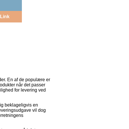
Link
der. En af de populære er
odukter når det passer
lighed for levering ved
sig beklageligvis en
everingsudgave vil dog
orretningens