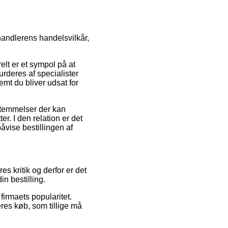
rhandlerens handelsvilkår,
elt er et sympol på at
urderes af specialister
emt du bliver udsat for
temmelser der kan
. I den relation er det
åvise bestillingen af
es kritik og derfor er det
n bestilling.
irmaets popularitet.
res køb, som tillige må