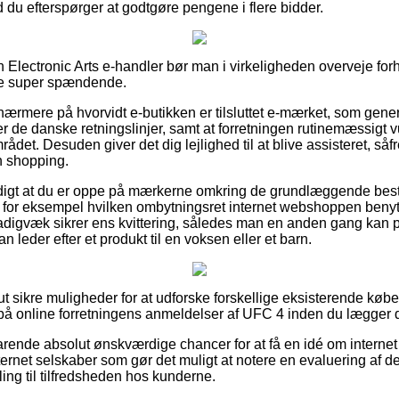
ld du efterspørger at godtgøre pengene i flere bidder.
en Electronic Arts e-handler bør man i virkeligheden overveje fo
kke super spændende.
ærmere på hvorvidt e-butikken er tilsluttet e-mærket, som gener
er de danske retningslinjer, samt at forretningen rutinemæssigt v
det. Desuden giver det dig lejlighed til at blive assisteret, såfr
n shopping.
digt at du er oppe på mærkerne omkring de grundlæggende bes
 for eksempel hvilken ombytningsret internet webshoppen benytter
stadigvæk sikrer ens kvittering, således man en anden gang kan p
eder efter et produkt til en voksen eller et barn.
ut sikre muligheder for at udforske forskellige eksisterende køber
på online forretningens anmeldelser af UFC 4 inden du lægger di
rende absolut ønskværdige chancer for at få en idé om internet f
ernet selskaber som gør det muligt at notere en evaluering af de
illing til tilfredsheden hos kunderne.