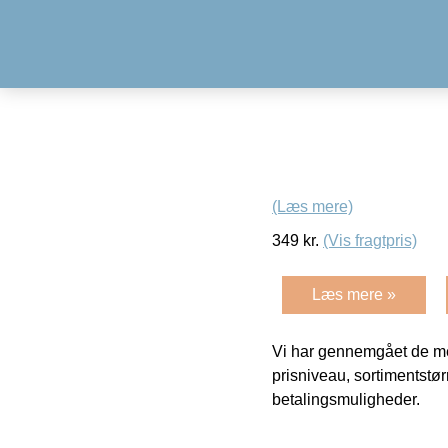
(Læs mere)
349
kr.
(Vis fragtpris)
Læs mere »
Vi har gennemgået de mes
prisniveau, sortimentstø
betalingsmuligheder.