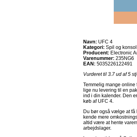
Navn:
UFC 4
Kategori:
Spil og konsol
Producent:
Electronic A
Varenummer:
235NG6
EAN:
5035226122491
Vurderet til
3.7
ud af 5 st
Temmelig mange online fo
lige nu levering til en 
ind i din kalender. Den e
køb af UFC 4.
Du bør også vælge at få le
kende mere omkostningsfu
altid være at hente vare
arbejdslager.