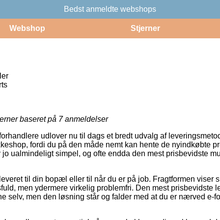
Bedst anmeldte webshops
Webshop
Stjerner
ler
rts
jerner baseret på
7
anmeldelser
rhandlere udlover nu til dags et bredt udvalg af leveringsmeto
pakkeshop, fordi du på den måde nemt kan hente de nyindkøbte pr
r jo ualmindeligt simpel, og ofte endda den mest prisbevidste mu
veret til din bopæl eller til når du er på job. Fragtformen viser 
ld, men ydermere virkelig problemfri. Den mest prisbevidste l
rne selv, men den løsning står og falder med at du er nærved e-f