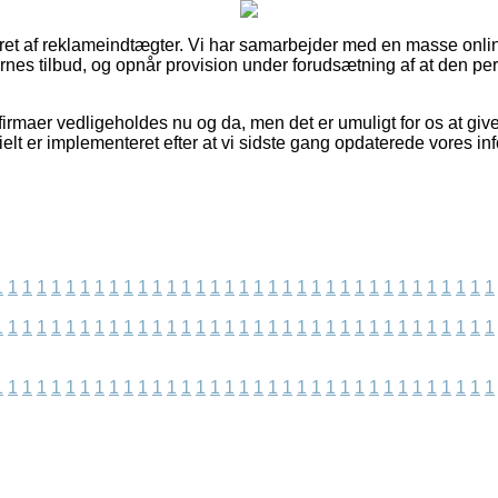
eret af reklameindtægter. Vi har samarbejder med en masse online
es tilbud, og opnår provision under forudsætning af at den per
irmaer vedligeholdes nu og da, men det er umuligt for os at giv
ielt er implementeret efter at vi sidste gang opdaterede vores in
1
1
1
1
1
1
1
1
1
1
1
1
1
1
1
1
1
1
1
1
1
1
1
1
1
1
1
1
1
1
1
1
1
1
1
1
1
1
1
1
1
1
1
1
1
1
1
1
1
1
1
1
1
1
1
1
1
1
1
1
1
1
1
1
1
1
1
1
1
1
1
1
1
1
1
1
1
1
1
1
1
1
1
1
1
1
1
1
1
1
1
1
1
1
1
1
1
1
1
1
1
1
1
1
1