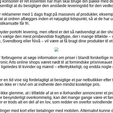
g konsoller er ret essentiel når man skal bruge din pakke med d
æsentligt at du besigtiger den anslåede leveringstid for den ve
er reklamerer med 1 dags fragt på massevis af produkter, ekse
t at ordren aflægges inden et nøjagtigt tidspunkt, så at de har ud
ikansatte får fri.
yder portofri levering, men oftest er det så nødvendigt at der s
n vælge den mest prisbevidste fragttype, der i mange tilfælde –
Svendborg eller Nivå – vil være at få bragt dine produkter til e
 forbrugerne at søge information om priser i blandt forskellige 
ronic Arts online shops været nødt til at formindske prisniveaue
 ligeledes til kvinder og mænd – eftertrykkeligt, og endda nogle
er en tid vise sig fordelagtigt at besigtige et par netbutikker efte
n ikke er i tvivl om at indhente den mindst kostelige pris.
ke glemme, at i tilfælde af at en e-forhandler annoncerer et prod
or besynderligt overkommelig, kan det mange gange være et far
er er trods alt en del af en lov, som redder en overfor svindlende
illinger med kort eller betalinger med mobilen. Alternativt kunne 