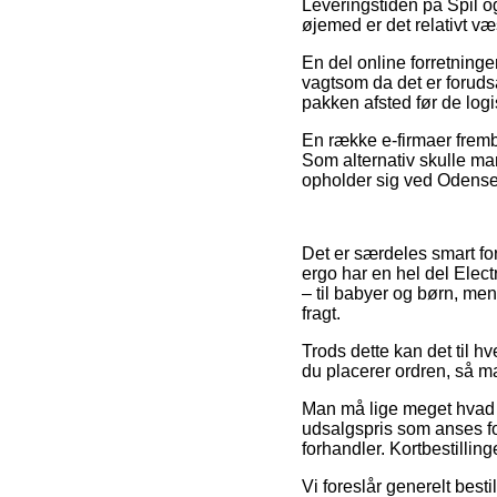
Leveringstiden på Spil o
øjemed er det relativt v
En del online forretning
vagtsom da det er forudsa
pakken afsted før de logist
En række e-firmaer fremb
Som alternativ skulle ma
opholder sig ved Odense, 
Det er særdeles smart for
ergo har en hel del Elect
– til babyer og børn, men
fragt.
Trods dette kan det til hv
du placerer ordren, så ma
Man må lige meget hvad ik
udsalgspris som anses f
forhandler. Kortbestilling
Vi foreslår generelt best