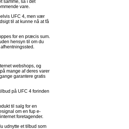
et samme, så i det
dkommende vare.
mpelvis UFC 4, men vær
sigt til at kunne nå at få
hoppes for en præcis sum.
 uden hensyn til om du
t afhentningssted.
internet webshops, og
t på mange af deres varer
 gange garantere gratis
r tilbud på UFC 4 forinden
ukt til salg for en
esignal om en fup e-
 internet foretagender.
du udnytte et tilbud som