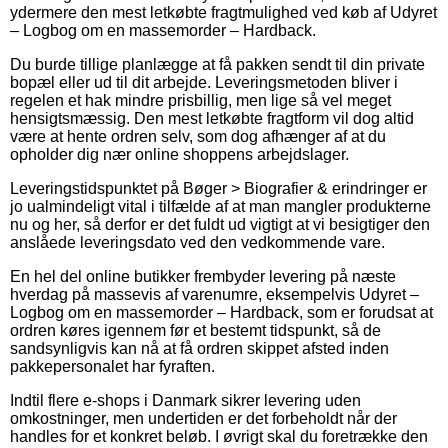
ydermere den mest letkøbte fragtmulighed ved køb af Udyret
– Logbog om en massemorder – Hardback.
Du burde tillige planlægge at få pakken sendt til din private
bopæl eller ud til dit arbejde. Leveringsmetoden bliver i
regelen et hak mindre prisbillig, men lige så vel meget
hensigtsmæssig. Den mest letkøbte fragtform vil dog altid
være at hente ordren selv, som dog afhænger af at du
opholder dig nær online shoppens arbejdslager.
Leveringstidspunktet på Bøger > Biografier & erindringer er
jo ualmindeligt vital i tilfælde af at man mangler produkterne
nu og her, så derfor er det fuldt ud vigtigt at vi besigtiger den
anslåede leveringsdato ved den vedkommende vare.
En hel del online butikker frembyder levering på næste
hverdag på massevis af varenumre, eksempelvis Udyret –
Logbog om en massemorder – Hardback, som er forudsat at
ordren køres igennem før et bestemt tidspunkt, så de
sandsynligvis kan nå at få ordren skippet afsted inden
pakkepersonalet har fyraften.
Indtil flere e-shops i Danmark sikrer levering uden
omkostninger, men undertiden er det forbeholdt når der
handles for et konkret beløb. I øvrigt skal du foretrække den