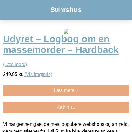
Suhrshus
Udyret – Logbog om en
massemorder – Hardback
(Læs mere)
249.95
kr.
(Vis fragtpris)
Læs mere »
Køb nu »
Vi har gennemgået de mest populære webshops og anmeldt
dem med stjerner fra 1 til 5 ud fra bl.a. deres prisniveau,