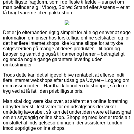
prisbilligste fragtform, som i de fleste tilfælde – uanset om
man befinder sig i Viborg, Solrød Strand eller Assens – er at
få bragt varerne til en pakkeshop.
Det er jo efterhånden rigtig simpelt for alle og enhver at søge
information om priser hos forskellige online selskaber, og for
det har flere internet shops ikke kunne slippe for at trykke
salgsværdien på mange af deres produkter – til børn og
babyer, og samtidig også til damer og herrer – betragteligt,
og endda nogle gange garantere levering uden
omkostninger.
Trods dette kan det alligevel blive rentabelt at efterse indtil
flere internet webshops efter udsalg på Udyret – Logbog om
en massemorder – Hardback forinden du shopper, så du er
tryg ved at få fat i den prisbilligste pris.
Man skal dog være klar over, at såfremt en online forretning
udbyder bedst i test varer for en udsalgspris der virker
umådelig favorabel, så kan det undertiden være et faresignal
om en snydagtig online shop. Shopping med kort er trods alt
omsluttet af Indsigelsesordningen, der assisterer kunden
imod uoprigtige online shops.