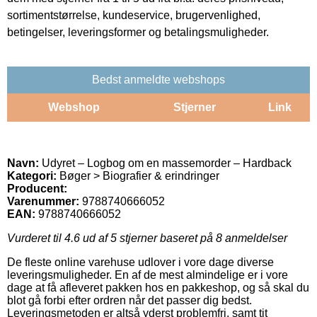
sortimentstørrelse, kundeservice, brugervenlighed,
betingelser, leveringsformer og betalingsmuligheder.
Bedst anmeldte webshops
Webshop
Stjerner
Link
Navn:
Udyret – Logbog om en massemorder – Hardback
Kategori:
Bøger > Biografier & erindringer
Producent:
Varenummer:
9788740666052
EAN:
9788740666052
Vurderet til
4.6
ud af 5 stjerner baseret på
8
anmeldelser
De fleste online varehuse udlover i vore dage diverse
leveringsmuligheder. En af de mest almindelige er i vore
dage at få afleveret pakken hos en pakkeshop, og så skal du
blot gå forbi efter ordren når det passer dig bedst.
Leveringsmetoden er altså yderst problemfri, samt tit