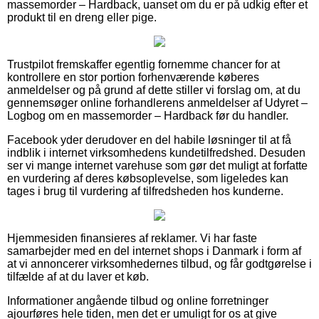
massemorder – Hardback, uanset om du er på udkig efter et
produkt til en dreng eller pige.
Trustpilot fremskaffer egentlig fornemme chancer for at
kontrollere en stor portion forhenværende køberes
anmeldelser og på grund af dette stiller vi forslag om, at du
gennemsøger online forhandlerens anmeldelser af Udyret –
Logbog om en massemorder – Hardback før du handler.
Facebook yder derudover en del habile løsninger til at få
indblik i internet virksomhedens kundetilfredshed. Desuden
ser vi mange internet varehuse som gør det muligt at forfatte
en vurdering af deres købsoplevelse, som ligeledes kan
tages i brug til vurdering af tilfredsheden hos kunderne.
Hjemmesiden finansieres af reklamer. Vi har faste
samarbejder med en del internet shops i Danmark i form af
at vi annoncerer virksomhedernes tilbud, og får godtgørelse i
tilfælde af at du laver et køb.
Informationer angående tilbud og online forretninger
ajourføres hele tiden, men det er umuligt for os at give