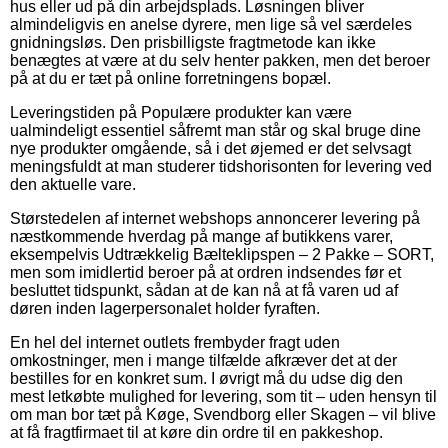
hus eller ud på din arbejdsplads. Løsningen bliver
almindeligvis en anelse dyrere, men lige så vel særdeles
gnidningsløs. Den prisbilligste fragtmetode kan ikke
benægtes at være at du selv henter pakken, men det beroer
på at du er tæt på online forretningens bopæl.
Leveringstiden på Populære produkter kan være
ualmindeligt essentiel såfremt man står og skal bruge dine
nye produkter omgående, så i det øjemed er det selvsagt
meningsfuldt at man studerer tidshorisonten for levering ved
den aktuelle vare.
Størstedelen af internet webshops annoncerer levering på
næstkommende hverdag på mange af butikkens varer,
eksempelvis Udtrækkelig Bælteklipspen – 2 Pakke – SORT,
men som imidlertid beroer på at ordren indsendes før et
besluttet tidspunkt, sådan at de kan nå at få varen ud af
døren inden lagerpersonalet holder fyraften.
En hel del internet outlets frembyder fragt uden
omkostninger, men i mange tilfælde afkræver det at der
bestilles for en konkret sum. I øvrigt må du udse dig den
mest letkøbte mulighed for levering, som tit – uden hensyn til
om man bor tæt på Køge, Svendborg eller Skagen – vil blive
at få fragtfirmaet til at køre din ordre til en pakkeshop.