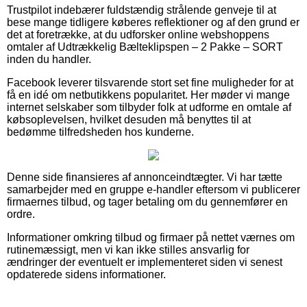
Trustpilot indebærer fuldstændig strålende genveje til at
bese mange tidligere køberes reflektioner og af den grund er
det at foretrække, at du udforsker online webshoppens
omtaler af Udtrækkelig Bælteklipspen – 2 Pakke – SORT
inden du handler.
Facebook leverer tilsvarende stort set fine muligheder for at
få en idé om netbutikkens popularitet. Her møder vi mange
internet selskaber som tilbyder folk at udforme en omtale af
købsoplevelsen, hvilket desuden må benyttes til at
bedømme tilfredsheden hos kunderne.
Denne side finansieres af annonceindtægter. Vi har tætte
samarbejder med en gruppe e-handler eftersom vi publicerer
firmaernes tilbud, og tager betaling om du gennemfører en
ordre.
Informationer omkring tilbud og firmaer på nettet værnes om
rutinemæssigt, men vi kan ikke stilles ansvarlig for
ændringer der eventuelt er implementeret siden vi senest
opdaterede sidens informationer.