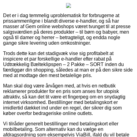
Det er i dag temmelig uproblematisk for forbrugerne at
prissammenligne i blandt diverse e-handler, og så har
masser af Gem online webshops været tvunget til at presse
salgsværdien på deres produkter – til børn og babyer, men
også til damer og herrer – betragteligt, og endda nogle
gange sikre levering uden omkostninger.
Trods dette kan det stadigvæk vise sig profitabelt at
inspicere et par forskellige e-handler efter rabat på
Udtrækkelig Bælteklipspen – 2 Pakke – SORT inden du
færdiggør din shopping, således at man er på den sikre side
med at modtage den mest betalelige pris.
Man skal dog være årvågen med, at hvis en netbutik
reklamerer produkter for en pris som anses for utopisk
attraktiv, så kan det tit være et fingerpeg om en snydagtig
internet virksomhed. Bestillinger med betalingskort er
imidlertid dækket ind under en regel, der sikrer dig som
køber overfor bedrageriske online outlets.
Vi tilråder generelt bestillinger med betalingskort eller
mobilbetaling. Som alternativ kan du vælge en
afdragsordning som eksempelvis ViaBill, ifald du vil betale