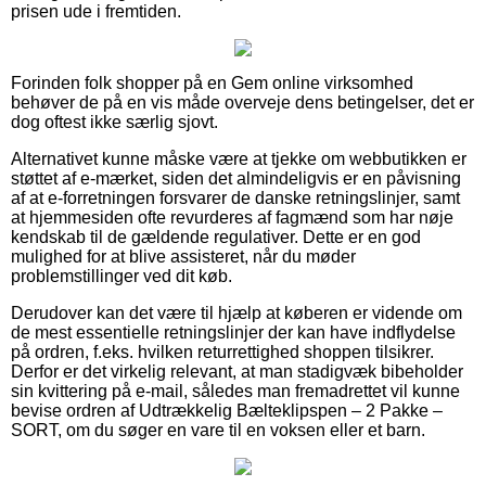
prisen ude i fremtiden.
Forinden folk shopper på en Gem online virksomhed
behøver de på en vis måde overveje dens betingelser, det er
dog oftest ikke særlig sjovt.
Alternativet kunne måske være at tjekke om webbutikken er
støttet af e-mærket, siden det almindeligvis er en påvisning
af at e-forretningen forsvarer de danske retningslinjer, samt
at hjemmesiden ofte revurderes af fagmænd som har nøje
kendskab til de gældende regulativer. Dette er en god
mulighed for at blive assisteret, når du møder
problemstillinger ved dit køb.
Derudover kan det være til hjælp at køberen er vidende om
de mest essentielle retningslinjer der kan have indflydelse
på ordren, f.eks. hvilken returrettighed shoppen tilsikrer.
Derfor er det virkelig relevant, at man stadigvæk bibeholder
sin kvittering på e-mail, således man fremadrettet vil kunne
bevise ordren af Udtrækkelig Bælteklipspen – 2 Pakke –
SORT, om du søger en vare til en voksen eller et barn.