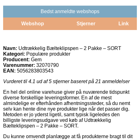
Bedst anmeldte webshops
Webshop
Stjerner
Link
Navn:
Udtrækkelig Bælteklipspen – 2 Pakke – SORT
Kategori:
Populære produkter
Producent:
Gem
Varenummer:
32070790
EAN:
5056283803543
Vurderet til
4.1
ud af 5 stjerner baseret på
21
anmeldelser
En hel del online varehuse giver på nuværende tidspunkt
diverse forskellige leveringsformer. En af de mest
almindelige er efterhånden afhentningssteder, så du nemt
selv kan hente dine nye produkter lige når det passer dig.
Metoden er jo yderst ligetil, samt typisk ligeledes den
billigste leveringsudgave ved køb af Udtrækkelig
Bælteklipspen – 2 Pakke – SORT.
Du kunne omvendt planlægge at få produkterne bragt til dit