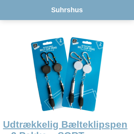
Suhrshus
Udtrækkelig Bælteklipspen