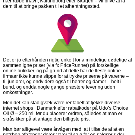
nær København, Kalundborg eller Skagen – vil blive at få
dem til at bringe pakken til et afhentningssted.
Det er jo efterhånden rigtig enkelt for almindelige dødelige at
sammenligne priser (via fx PriceRunner) på forskellige
online butikker, og på grund af dette har de fleste online
firmaer ikke kunne slippe for at trykke priserne på varerne –
til juniorer, og endvidere også til herrer og damer – helt i
bund, og endda nogle gange præstere levering uden
omkostninger.
Men det kan stadigvæk være rentabelt at tjekke diverse
internet shops i Danmark efter rabatkoder på Udo’s Choice
Oil Ø – 250 ml. før du placerer ordren, således at man er
skråsikker på at antage den billigste pris.
Man bør alligevel være årvågen med, at i tilfælde af at en
netshop afhænder deres varer til salg for en salgspris der