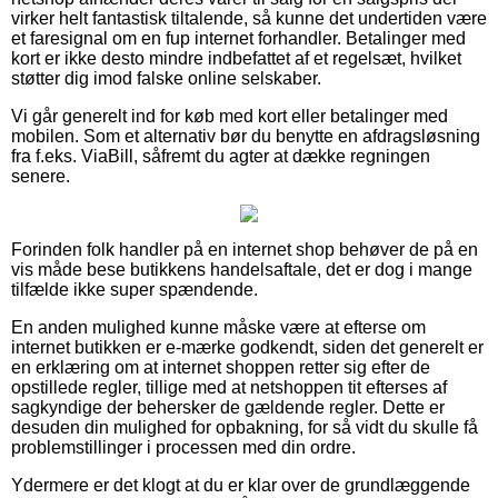
virker helt fantastisk tiltalende, så kunne det undertiden være
et faresignal om en fup internet forhandler. Betalinger med
kort er ikke desto mindre indbefattet af et regelsæt, hvilket
støtter dig imod falske online selskaber.
Vi går generelt ind for køb med kort eller betalinger med
mobilen. Som et alternativ bør du benytte en afdragsløsning
fra f.eks. ViaBill, såfremt du agter at dække regningen
senere.
Forinden folk handler på en internet shop behøver de på en
vis måde bese butikkens handelsaftale, det er dog i mange
tilfælde ikke super spændende.
En anden mulighed kunne måske være at efterse om
internet butikken er e-mærke godkendt, siden det generelt er
en erklæring om at internet shoppen retter sig efter de
opstillede regler, tillige med at netshoppen tit efterses af
sagkyndige der behersker de gældende regler. Dette er
desuden din mulighed for opbakning, for så vidt du skulle få
problemstillinger i processen med din ordre.
Ydermere er det klogt at du er klar over de grundlæggende