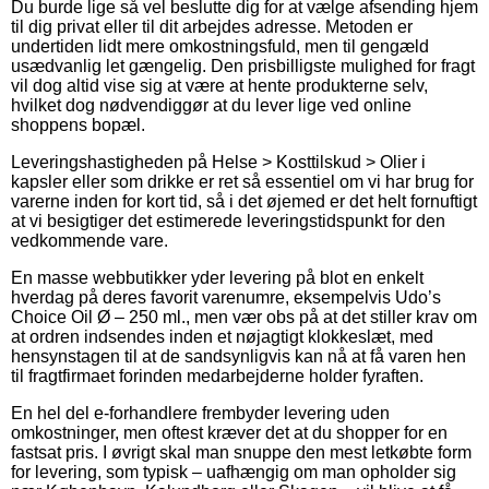
Du burde lige så vel beslutte dig for at vælge afsending hjem
til dig privat eller til dit arbejdes adresse. Metoden er
undertiden lidt mere omkostningsfuld, men til gengæld
usædvanlig let gængelig. Den prisbilligste mulighed for fragt
vil dog altid vise sig at være at hente produkterne selv,
hvilket dog nødvendiggør at du lever lige ved online
shoppens bopæl.
Leveringshastigheden på Helse > Kosttilskud > Olier i
kapsler eller som drikke er ret så essentiel om vi har brug for
varerne inden for kort tid, så i det øjemed er det helt fornuftigt
at vi besigtiger det estimerede leveringstidspunkt for den
vedkommende vare.
En masse webbutikker yder levering på blot en enkelt
hverdag på deres favorit varenumre, eksempelvis Udo’s
Choice Oil Ø – 250 ml., men vær obs på at det stiller krav om
at ordren indsendes inden et nøjagtigt klokkeslæt, med
hensynstagen til at de sandsynligvis kan nå at få varen hen
til fragtfirmaet forinden medarbejderne holder fyraften.
En hel del e-forhandlere frembyder levering uden
omkostninger, men oftest kræver det at du shopper for en
fastsat pris. I øvrigt skal man snuppe den mest letkøbte form
for levering, som typisk – uafhængig om man opholder sig