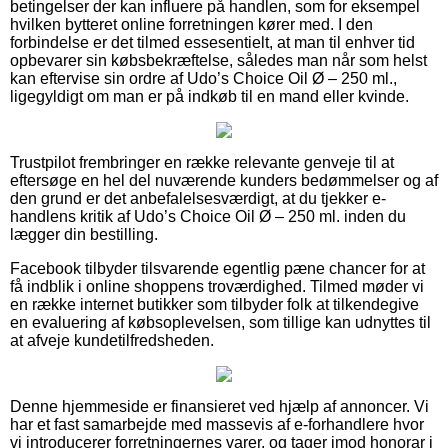
betingelser der kan influere på handlen, som for eksempel
hvilken bytteret online forretningen kører med. I den
forbindelse er det tilmed essesentielt, at man til enhver tid
opbevarer sin købsbekræftelse, således man når som helst
kan eftervise sin ordre af Udo’s Choice Oil Ø – 250 ml.,
ligegyldigt om man er på indkøb til en mand eller kvinde.
Trustpilot frembringer en række relevante genveje til at
eftersøge en hel del nuværende kunders bedømmelser og af
den grund er det anbefalelsesværdigt, at du tjekker e-
handlens kritik af Udo’s Choice Oil Ø – 250 ml. inden du
lægger din bestilling.
Facebook tilbyder tilsvarende egentlig pæne chancer for at
få indblik i online shoppens troværdighed. Tilmed møder vi
en række internet butikker som tilbyder folk at tilkendegive
en evaluering af købsoplevelsen, som tillige kan udnyttes til
at afveje kundetilfredsheden.
Denne hjemmeside er finansieret ved hjælp af annoncer. Vi
har et fast samarbejde med massevis af e-forhandlere hvor
vi introducerer forretningernes varer, og tager imod honorar i