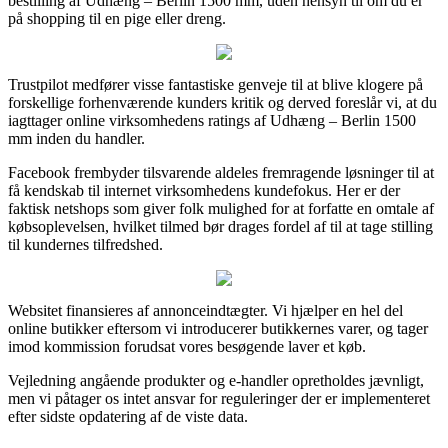
bestilling af Udhæng – Berlin 1500 mm, uden hensyn til om du er
på shopping til en pige eller dreng.
Trustpilot medfører visse fantastiske genveje til at blive klogere på
forskellige forhenværende kunders kritik og derved foreslår vi, at du
iagttager online virksomhedens ratings af Udhæng – Berlin 1500
mm inden du handler.
Facebook frembyder tilsvarende aldeles fremragende løsninger til at
få kendskab til internet virksomhedens kundefokus. Her er der
faktisk netshops som giver folk mulighed for at forfatte en omtale af
købsoplevelsen, hvilket tilmed bør drages fordel af til at tage stilling
til kundernes tilfredshed.
Websitet finansieres af annonceindtægter. Vi hjælper en hel del
online butikker eftersom vi introducerer butikkernes varer, og tager
imod kommission forudsat vores besøgende laver et køb.
Vejledning angående produkter og e-handler opretholdes jævnligt,
men vi påtager os intet ansvar for reguleringer der er implementeret
efter sidste opdatering af de viste data.