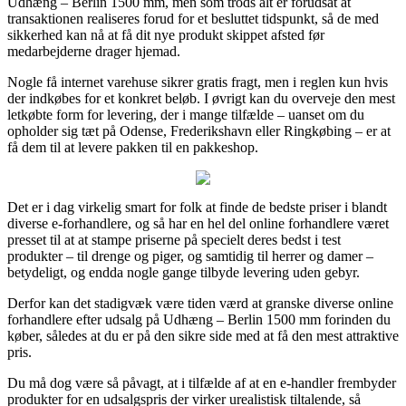
Udhæng – Berlin 1500 mm, men som trods alt er forudsat at
transaktionen realiseres forud for et besluttet tidspunkt, så de med
sikkerhed kan nå at få dit nye produkt skippet afsted før
medarbejderne drager hjemad.
Nogle få internet varehuse sikrer gratis fragt, men i reglen kun hvis
der indkøbes for et konkret beløb. I øvrigt kan du overveje den mest
letkøbte form for levering, der i mange tilfælde – uanset om du
opholder sig tæt på Odense, Frederikshavn eller Ringkøbing – er at
få dem til at levere pakken til en pakkeshop.
Det er i dag virkelig smart for folk at finde de bedste priser i blandt
diverse e-forhandlere, og så har en hel del online forhandlere været
presset til at at stampe priserne på specielt deres bedst i test
produkter – til drenge og piger, og samtidig til herrer og damer –
betydeligt, og endda nogle gange tilbyde levering uden gebyr.
Derfor kan det stadigvæk være tiden værd at granske diverse online
forhandlere efter udsalg på Udhæng – Berlin 1500 mm forinden du
køber, således at du er på den sikre side med at få den mest attraktive
pris.
Du må dog være så påvagt, at i tilfælde af at en e-handler frembyder
produkter for en udsalgspris der virker urealistisk tiltalende, så