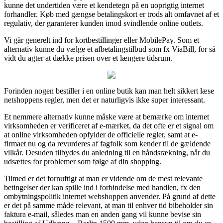
kunne det undertiden være et kendetegn på en uoprigtig internet
forhandler. Køb med gængse betalingskort er trods alt omfavnet af et
regulativ, der garanterer kunden imod svindlende online outlets.
Vi går generelt ind for kortbestillinger eller MobilePay. Som et
alternativ kunne du vælge et afbetalingstilbud som fx ViaBill, for så
vidt du agter at dække prisen over et længere tidsrum.
Forinden nogen bestiller i en online butik kan man helt sikkert læse
netshoppens regler, men det er naturligvis ikke super interessant.
Et nemmere alternativ kunne måske være at bemærke om internet
virksomheden er verificeret af e-mærket, da det ofte er et signal om
at online virksomheden opfylder de officielle regler, samt at e-
firmaet nu og da revurderes af fagfolk som kender til de gældende
vilkår. Desuden tilbydes du anledning til en håndsrækning, når du
udsættes for problemer som følge af din shopping.
Tilmed er det fornuftigt at man er vidende om de mest relevante
betingelser der kan spille ind i forbindelse med handlen, fx den
ombytningspolitik internet webshoppen anvender. På grund af dette
er det på samme måde relevant, at man til enhver tid bibeholder sin
faktura e-mail, således man en anden gang vil kunne bevise sin