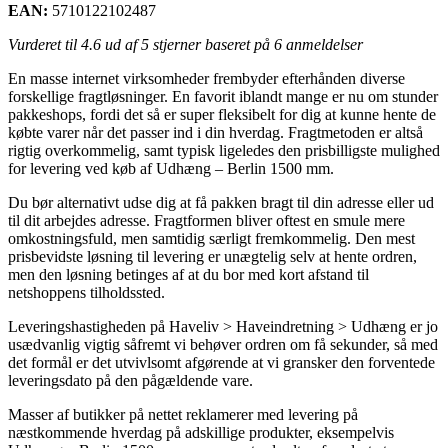
EAN:
5710122102487
Vurderet til
4.6
ud af 5 stjerner baseret på
6
anmeldelser
En masse internet virksomheder frembyder efterhånden diverse
forskellige fragtløsninger. En favorit iblandt mange er nu om stunder
pakkeshops, fordi det så er super fleksibelt for dig at kunne hente de
købte varer når det passer ind i din hverdag. Fragtmetoden er altså
rigtig overkommelig, samt typisk ligeledes den prisbilligste mulighed
for levering ved køb af Udhæng – Berlin 1500 mm.
Du bør alternativt udse dig at få pakken bragt til din adresse eller ud
til dit arbejdes adresse. Fragtformen bliver oftest en smule mere
omkostningsfuld, men samtidig særligt fremkommelig. Den mest
prisbevidste løsning til levering er unægtelig selv at hente ordren,
men den løsning betinges af at du bor med kort afstand til
netshoppens tilholdssted.
Leveringshastigheden på Haveliv > Haveindretning > Udhæng er jo
usædvanlig vigtig såfremt vi behøver ordren om få sekunder, så med
det formål er det utvivlsomt afgørende at vi gransker den forventede
leveringsdato på den pågældende vare.
Masser af butikker på nettet reklamerer med levering på
næstkommende hverdag på adskillige produkter, eksempelvis