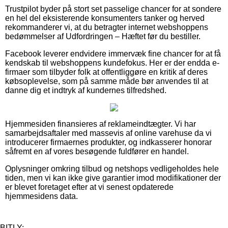
Trustpilot byder på stort set passelige chancer for at sondere
en hel del eksisterende konsumenters tanker og herved
rekommanderer vi, at du betragter internet webshoppens
bedømmelser af Udfordringen – Hæftet før du bestiller.
Facebook leverer endvidere immervæk fine chancer for at få
kendskab til webshoppens kundefokus. Her er der endda e-
firmaer som tilbyder folk at offentliggøre en kritik af deres
købsoplevelse, som på samme måde bør anvendes til at
danne dig et indtryk af kundernes tilfredshed.
Hjemmesiden finansieres af reklameindtægter. Vi har
samarbejdsaftaler med massevis af online varehuse da vi
introducerer firmaernes produkter, og indkasserer honorar
såfremt en af vores besøgende fuldfører en handel.
Oplysninger omkring tilbud og netshops vedligeholdes hele
tiden, men vi kan ikke give garantier imod modifikationer der
er blevet foretaget efter at vi senest opdaterede
hjemmesidens data.
BITLY: