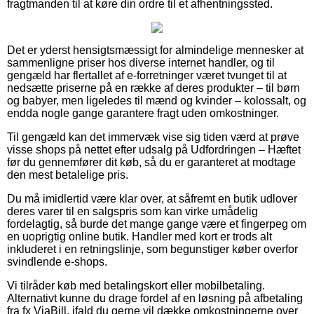
fragtmanden til at køre din ordre til et afhentningssted.
Det er yderst hensigtsmæssigt for almindelige mennesker at
sammenligne priser hos diverse internet handler, og til
gengæld har flertallet af e-forretninger været tvunget til at
nedsætte priserne på en række af deres produkter – til børn
og babyer, men ligeledes til mænd og kvinder – kolossalt, og
endda nogle gange garantere fragt uden omkostninger.
Til gengæld kan det immervæk vise sig tiden værd at prøve
visse shops på nettet efter udsalg på Udfordringen – Hæftet
før du gennemfører dit køb, så du er garanteret at modtage
den mest betalelige pris.
Du må imidlertid være klar over, at såfremt en butik udlover
deres varer til en salgspris som kan virke umådelig
fordelagtig, så burde det mange gange være et fingerpeg om
en uoprigtig online butik. Handler med kort er trods alt
inkluderet i en retningslinje, som begunstiger køber overfor
svindlende e-shops.
Vi tilråder køb med betalingskort eller mobilbetaling.
Alternativt kunne du drage fordel af en løsning på afbetaling
fra fx ViaBill, ifald du gerne vil dække omkostningerne over