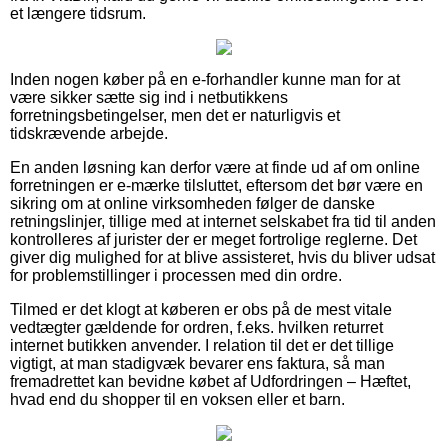
et længere tidsrum.
Inden nogen køber på en e-forhandler kunne man for at
være sikker sætte sig ind i netbutikkens
forretningsbetingelser, men det er naturligvis et
tidskrævende arbejde.
En anden løsning kan derfor være at finde ud af om online
forretningen er e-mærke tilsluttet, eftersom det bør være en
sikring om at online virksomheden følger de danske
retningslinjer, tillige med at internet selskabet fra tid til anden
kontrolleres af jurister der er meget fortrolige reglerne. Det
giver dig mulighed for at blive assisteret, hvis du bliver udsat
for problemstillinger i processen med din ordre.
Tilmed er det klogt at køberen er obs på de mest vitale
vedtægter gældende for ordren, f.eks. hvilken returret
internet butikken anvender. I relation til det er det tillige
vigtigt, at man stadigvæk bevarer ens faktura, så man
fremadrettet kan bevidne købet af Udfordringen – Hæftet,
hvad end du shopper til en voksen eller et barn.