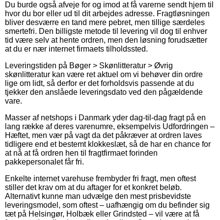
Du burde også afveje for og imod at få varerne sendt hjem til
hvor du bor eller ud til dit arbejdes adresse. Fragtløsningen
bliver desværre en tand mere pebret, men tillige særdeles
smertefri. Den billigste metode til levering vil dog til enhver
tid være selv at hente ordren, men den løsning forudsætter
at du er nær internet firmaets tilholdssted.
Leveringstiden på Bøger > Skønlitteratur > Øvrig
skønlitteratur kan være ret aktuel om vi behøver din ordre
lige om lidt, så derfor er det forholdsvis passende at du
tjekker den anslåede leveringsdato ved den pågældende
vare.
Masser af netshops i Danmark yder dag-til-dag fragt på en
lang række af deres varenumre, eksempelvis Udfordringen –
Hæftet, men vær på vagt da det påkræver at ordren laves
tidligere end et bestemt klokkeslæt, så de har en chance for
at nå at få ordren hen til fragtfirmaet forinden
pakkepersonalet får fri.
Enkelte internet varehuse frembyder fri fragt, men oftest
stiller det krav om at du aftager for et konkret beløb.
Alternativt kunne man udvælge den mest prisbevidste
leveringsmodel, som oftest – uafhængig om du befinder sig
tæt på Helsingør, Holbæk eller Grindsted – vil være at få