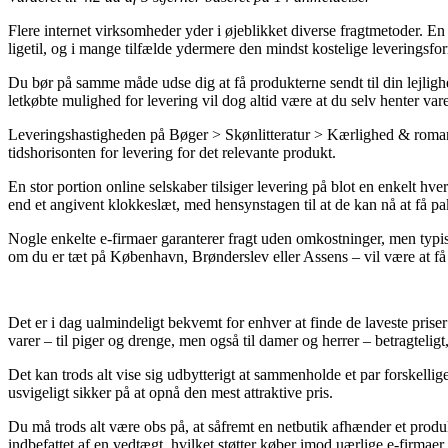
Flere internet virksomheder yder i øjeblikket diverse fragtmetoder. En a
ligetil, og i mange tilfælde ydermere den mindst kostelige leveringsfo
Du bør på samme måde udse dig at få produkterne sendt til din lejlighed
letkøbte mulighed for levering vil dog altid være at du selv henter va
Leveringshastigheden på Bøger > Skønlitteratur > Kærlighed & romantik
tidshorisonten for levering for det relevante produkt.
En stor portion online selskaber tilsiger levering på blot en enkelt h
end et angivent klokkeslæt, med hensynstagen til at de kan nå at få pa
Nogle enkelte e-firmaer garanterer fragt uden omkostninger, men typis
om du er tæt på København, Brønderslev eller Assens – vil være at få f
Det er i dag ualmindeligt bekvemt for enhver at finde de laveste prise
varer – til piger og drenge, men også til damer og herrer – betragteli
Det kan trods alt vise sig udbytterigt at sammenholde et par forskellig
usvigeligt sikker på at opnå den mest attraktive pris.
Du må trods alt være obs på, at såfremt en netbutik afhænder et produkt
indbefattet af en vedtægt, hvilket støtter køber imod uærlige e-firmaer.