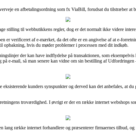
rveje en afbetalingsordning som fx ViaBill, forudsat du tilstræber at b
ge stilling til webbutikkens regler, dog er det normalt ikke videre intere
verificeret af e-mærket, da det ofte er en angivelse af at e-forretning
j til opbakning, hvis du møder problemer i processen med dit indkøb.
ingslinjer der kan have indflydelse på transaktionen, som eksempelvis h
ing på e-mail, så man senere kan vidne om sin bestilling af Udfordringen 
se eksisterende kunders synspunkter og derved kan det anbefales, at du 
orretningens troværdighed. I øvrigt er der en række internet webshops s
n lang række internet forhandlere og præsenterer firmaernes tilbud, og i