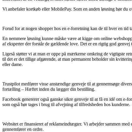
Vi anbefaler kortkøb eller MobilePay. Som en anden løsning bør du ove
Forud for at nogen shopper hos en e-forretning kan de til hver en tid ta
En nemmere løsning kunne måske være at kigge om online webshoppen er 
af eksperter der forstår de gældende love. Det er en rigtig god genve
Ligeså støtter vi at man er oppe på mærkerne omkring de vigtigste retn
til det er det tillige afgørende, at man permanent beholder sin kvitter
eller dame.
Trustpilot medfører visse anstændige genveje til at gennemsøge diver
fortælling – Hæftet inden du lægger din bestilling.
Facebook genererer også ganske sikre genveje til at få en idé om e-f
som også bør tages i brug til afvejning af tilfredsheden hos kunderne.
Websitet er finansieret af reklameindtægter. Vi arbejder sammen med e
gennemfører en ordre.