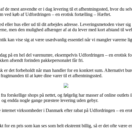
f de mest anvendte er i dag levering til et afhentningssted, hvor du selv
rm ved køb af Udfordringen – en erotisk fortælling – Hæftet.
 eller hus eller ud til dit arbejdes adresse. Leveringsmetoden viser sig
rerne, men den mulighed afhænger af at du lever med kort afstand til we
 kan vise sig at være usædvanlig essentiel når vi mangler varerne lige 
verdag på en hel del varenumre, eksempelvis Udfordringen – en erotisk fo
kken afsendt forinden pakkepersonalet får fri.
k er det forbeholdt når man handler for en konkret sum. Alternativt bur
ragtmanden til at køre dine varer til et afhentningssted.
r fra forskellige shops på nettet, og følgelig har masser af online outl
gt, og endda nogle gange præstere levering uden gebyr.
e internet virksomheder i Danmark efter rabat på Udfordringen – en eroti
 for en pris som kan ses som helt ekstremt billig, så er det ofte være en