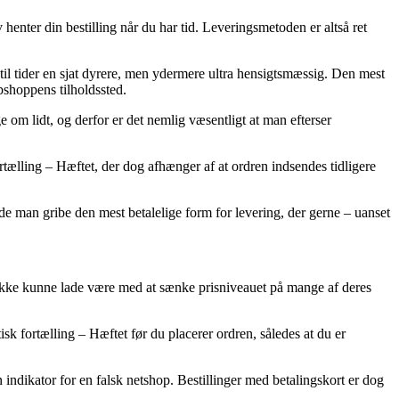
 henter din bestilling når du har tid. Leveringsmetoden er altså ret
 til tider en sjat dyrere, men ydermere ultra hensigtsmæssig. Den mest
bshoppens tilholdssted.
om lidt, og derfor er det nemlig væsentligt at man efterser
rtælling – Hæftet, der dog afhænger af at ordren indsendes tidligere
de man gribe den mest betalelige form for levering, der gerne – uanset
ets ikke kunne lade være med at sænke prisniveauet på mange af deres
sk fortælling – Hæftet før du placerer ordren, således at du er
 indikator for en falsk netshop. Bestillinger med betalingskort er dog