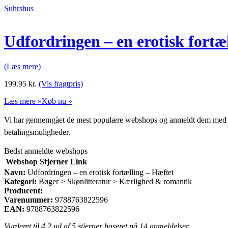
Suhrshus
Udfordringen – en erotisk fortæ
(Læs mere)
199.95
kr.
(Vis fragtpris)
Læs mere »
Køb nu »
Vi har gennemgået de mest populære webshops og anmeldt dem med stjern
betalingsmuligheder.
Bedst anmeldte webshops
Webshop
Stjerner
Link
Navn:
Udfordringen – en erotisk fortælling – Hæftet
Kategori:
Bøger > Skønlitteratur > Kærlighed & romantik
Producent:
Varenummer:
9788763822596
EAN:
9788763822596
Vurderet til
4.2
ud af 5 stjerner baseret på
14
anmeldelser