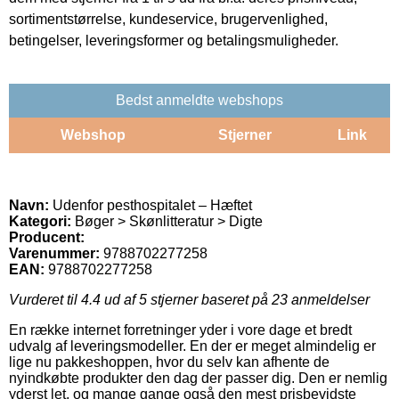
sortimentstørrelse, kundeservice, brugervenlighed,
betingelser, leveringsformer og betalingsmuligheder.
Bedst anmeldte webshops
Webshop
Stjerner
Link
Navn:
Udenfor pesthospitalet – Hæftet
Kategori:
Bøger > Skønlitteratur > Digte
Producent:
Varenummer:
9788702277258
EAN:
9788702277258
Vurderet til
4.4
ud af 5 stjerner baseret på
23
anmeldelser
En række internet forretninger yder i vore dage et bredt
udvalg af leveringsmodeller. En der er meget almindelig er
lige nu pakkeshoppen, hvor du selv kan afhente de
nyindkøbte produkter den dag der passer dig. Den er nemlig
yderst let, og mange gange også den mest prisbevidste