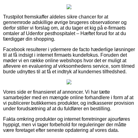
Trustpilot fremskaffer aldeles sikre chancer for at
gennemrode adskillige øvrige brugeres observationer og
derfor stiller vi forslag om, at du tager et kig på e-firmaets
omtaler af Udenfor pesthospitalet – Hæftet forud for at du
færdiggør din shopping.
Facebook resulterer i ydermere de facto hæderlige løsninger
til at få indsigt i internet firmaets kundefokus. Foruden det
møder vi en række online webshops hvor det er muligt at
aflevere en evaluering af virksomhedens service, som tilmed
burde udnyttes til at få et indtryk af kundernes tilfredshed.
Vores side er finansieret af annoncer. Vi har tætte
samarbejder med en mængde online forhandlere i form af at
vi publicerer butikkernes produkter, og indkasserer provision
under forudsætning af at du fuldfører en bestilling.
Fakta omkring produkter og internet forretninger ajourføres
hyppigt, men vi tager forbehold for reguleringer der måtte
være foretaget efter seneste opdatering af vores data.