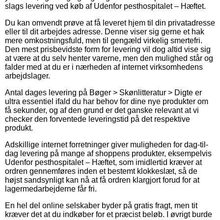
slags levering ved køb af Udenfor pesthospitalet – Hæftet.
Du kan omvendt prøve at få leveret hjem til din privatadresse
eller til dit arbejdes adresse. Denne viser sig gerne et hak
mere omkostningsfuld, men til gengæld virkelig smertefri.
Den mest prisbevidste form for levering vil dog altid vise sig
at være at du selv henter varerne, men den mulighed står og
falder med at du er i nærheden af internet virksomhedens
arbejdslager.
Antal dages levering på Bøger > Skønlitteratur > Digte er
ultra essentiel ifald du har behov for dine nye produkter om
få sekunder, og af den grund er det ganske relevant at vi
checker den forventede leveringstid på det respektive
produkt.
Adskillige internet forretninger giver muligheden for dag-til-
dag levering på mange af shoppens produkter, eksempelvis
Udenfor pesthospitalet – Hæftet, som imidlertid kræver at
ordren gennemføres inden et bestemt klokkeslæt, så de
højst sandsynligt kan nå at få ordren klargjort forud for at
lagermedarbejderne får fri.
En hel del online selskaber byder på gratis fragt, men tit
kræver det at du indkøber for et præcist beløb. I øvrigt burde