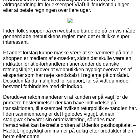
afdragsordning fra for eksempel ViaBill, forudsat du higer
efter at betale regningen over flere uger.
Inden folk shopper på en webshop burde de på en vis måde
gennemløbe netbutikkens regler, men det er tit ikke super
interessant.
Et andet forslag kunne måske være at se nærmere på om e-
shoppen er medlem af e-mærket, siden det skulle være en
indikator for at e-forhandleren anerkender de danske
retningslinjer, udover at webbutikken hyppigt overværes af
eksperter som har nøje kendskab til reglerne på området.
Desuden får du mulighed for support, for så vidt du møder
besvær i forbindelse med dit indkøb.
Derudover rekommanderer vi at kunden er på vagt for de
primære bestemmelser der kan have indflydelse på
transaktionen, til eksempel hvilken returpolitik e-handlen har.
I den sammenhæng er det ligeledes vigtigt, at man
stadigvæk bevarer sin ordrekvittering, således man
fremadrettet kan bekræfte ordren af Udenfor pesthospitalet –
Hæftet, ligegyldigt om man er på udkig efter produkter til en
herre eller dame.