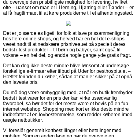
du overveje den prisbilligste mulighed for levering, hvilket
ofte – uanset om man er i Herning, Hjørring eller Tønder – er
at få fragtfirmaet til at køre produkterne til et afhentningssted.
Det er jo særdeles ligetil for folk at lave prissammenligning
hos flere online shops, og herved har en hel del e-shops
været nødt til at nedskære prisniveauet på specielt deres
bedst i test produkter – til børn og babyer, samt også til
voksne – en hel del, og endda nogle gange yde gratis fragt.
Det kan dog ikke desto mindre blive lønsomt at undersøge
forskellige e-firmaer efter tilbud på Udenfor pesthospitalet –
Hæftet forinden du køber, sådan at man er sikker på at opnå
den laveste pris.
Du må dog være omhyggelig med, at når en butik frembyder
bedst i test varer for en pris der kan virke usædvanlig
favorabel, så bør det for det meste være et bevis på en fup
internet webshop. Shopping med kort er ikke desto mindre
indbefattet af en lovbestemmelse, som redder køberen imod
uægte netbutikker.
Vi foreslår generelt kortbestillinger eller betalinger med
mobilen. Som en anden løsning bør du overveje en