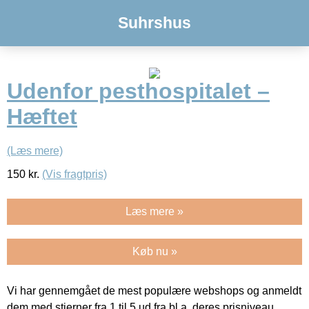
Suhrshus
Udenfor pesthospitalet –
Hæftet
(Læs mere)
150
kr.
(Vis fragtpris)
Læs mere »
Køb nu »
Vi har gennemgået de mest populære webshops og anmeldt
dem med stjerner fra 1 til 5 ud fra bl.a. deres prisniveau,