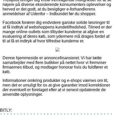
nøjere på diverse eksisterende konsumenters oplevelser og
herved er det godt, at du besigtiger e-forhandlerens
anmeldelser af Udenfor – Indbundet før du shopper.
Facebook forærer dig endvidere ganske solide løsninger til
at få indtryk af webshoppens kundetilfredshed. Tilmed er der
mange online outlets som tilbyder kunderne at afgive en
evaluering af deres køb, som ydermere må drages fordel af
til at få et indtryk af hvor tilfredse kunderne er.
Denne hjemmeside er annoncefinansieret. Vi har tætte
samarbejder med flere butikker på nettet hvor vi fremviser
firmaernes tilbud, og modtager honorar hvis du fuldfører et
køb.
Informationer omkring produkter og e-shops værnes om tit,
men det er umuligt for os at give garantier imod korrektioner
der eventuelt er foretaget efter at vi senest opdaterede de
anvendte oplysninger.
BITLY:
1
1
1
1
1
1
1
1
1
1
1
1
1
1
1
1
1
1
1
1
1
1
1
1
1
1
1
1
1
1
1
1
1
1