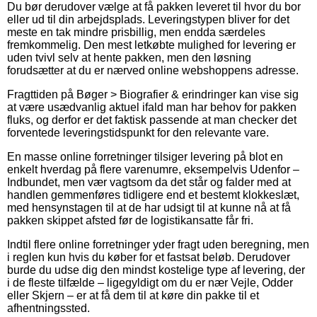
Du bør derudover vælge at få pakken leveret til hvor du bor
eller ud til din arbejdsplads. Leveringstypen bliver for det
meste en tak mindre prisbillig, men endda særdeles
fremkommelig. Den mest letkøbte mulighed for levering er
uden tvivl selv at hente pakken, men den løsning
forudsætter at du er nærved online webshoppens adresse.
Fragttiden på Bøger > Biografier & erindringer kan vise sig
at være usædvanlig aktuel ifald man har behov for pakken
fluks, og derfor er det faktisk passende at man checker det
forventede leveringstidspunkt for den relevante vare.
En masse online forretninger tilsiger levering på blot en
enkelt hverdag på flere varenumre, eksempelvis Udenfor –
Indbundet, men vær vagtsom da det står og falder med at
handlen gemmenføres tidligere end et bestemt klokkeslæt,
med hensynstagen til at de har udsigt til at kunne nå at få
pakken skippet afsted før de logistikansatte får fri.
Indtil flere online forretninger yder fragt uden beregning, men
i reglen kun hvis du køber for et fastsat beløb. Derudover
burde du udse dig den mindst kostelige type af levering, der
i de fleste tilfælde – ligegyldigt om du er nær Vejle, Odder
eller Skjern – er at få dem til at køre din pakke til et
afhentningssted.