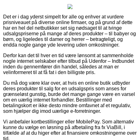
Det er i dag yderst simpelt for alle og enhver at vurdere
prisniveauet på diverse online firmaer, og på grund af dette
har en hel del netbutikker set sig nødsaget til at tvinge
udsalgspriserne på mange af deres produkter – til babyer og
børn, og ligeledes til damer og herrer – betragteligt, og
endda nogle gange yde levering uden omkostninger.
Derfor kan det til hver en tid være lønsomt at sammenholde
nogle internet selskaber efter tilbud på Udenfor – Indbundet
inden du gennemfører din handel, således at man er
velinformeret til at få fat i den billigste pris.
Du må dog være klar over, at hvis en online butik udbyder
deres produkter til salg for en udsalgspris som anses for
grænseløst gunstig, burde det mange gange være en varsel
om en uærlig internet forhandler. Bestillinger med
betalingskort er ikke desto mindre omfavnet af et regulativ,
som hjælper dig imod uærlige e-forretninger.
Vi anbefaler kortbestillinger eller MobilePay. Som alternativ
kunne du vælge en løsning på afbetaling fra fx ViaBill, i
tilfælde af at du higer efter at finansiere omkostningerne over
tid.