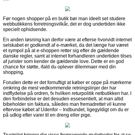
Før nogen shopper på en butik bør man ideelt set studere
webbutikkens forretningsvilkår, det er dog undertiden ikke
specielt ophidsende.
En anden løsning kan derfor være at efterse hvorvidt internet
selskabet er godkendt af e-mærket, da det længe har været
et sympol på at e-shoppen retter sig efter de gældende
danske regler, samt at internet forhandleren undertiden tilses
af jurister som kender de gældende love. Dette er en god
chance for støtte, ifald du oplever dilemmaer med din
shopping.
Foruden dette er det fornuftigt at køber er oppe på mærkerne
omkring de mest vedkommende retningslinjer der har
indflydelse på ordren, fx hvilken returpolitik netbutikken har. I
den forbindelse er det desuden essesentielt, at man altid
bibeholder sin faktura, således man fremadrettet vil kunne
eftervise købet af Udenfor – Indbundet, ligegyldigt om du er
på udkig efter varer til en dreng eller pige.
Trustpilot bringer dig visse fremragende muligheder for at se