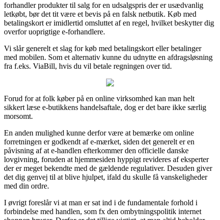
forhandler produkter til salg for en udsalgspris der er usædvanlig
letkøbt, bør det tit være et bevis på en falsk netbutik. Køb med
betalingskort er imidlertid omsluttet af en regel, hvilket beskytter dig
overfor uoprigtige e-forhandlere.
Vi slår generelt et slag for køb med betalingskort eller betalinger
med mobilen. Som et alternativ kunne du udnytte en afdragsløsning
fra f.eks. ViaBill, hvis du vil betale regningen over tid.
Forud for at folk køber på en online virksomhed kan man helt
sikkert læse e-butikkens handelsaftale, dog er det bare ikke særlig
morsomt.
En anden mulighed kunne derfor være at bemærke om online
forretningen er godkendt af e-mærket, siden det generelt er en
påvisning af at e-handlen efterkommer den officielle danske
lovgivning, foruden at hjemmesiden hyppigt revideres af eksperter
der er meget bekendte med de gældende regulativer. Desuden giver
det dig genvej til at blive hjulpet, ifald du skulle få vanskeligheder
med din ordre.
I øvrigt foreslår vi at man er sat ind i de fundamentale forhold i
forbindelse med handlen, som fx den ombytningspolitik internet