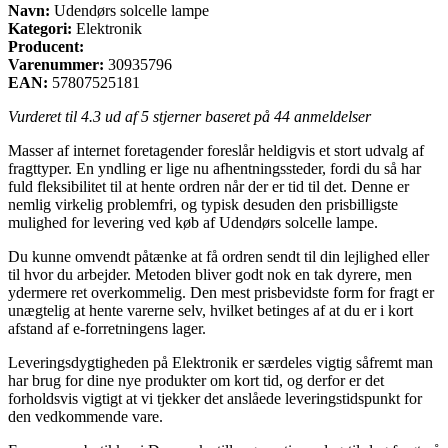
Navn:
Udendørs solcelle lampe
Kategori:
Elektronik
Producent:
Varenummer:
30935796
EAN:
57807525181
Vurderet til
4.3
ud af 5 stjerner baseret på
44
anmeldelser
Masser af internet foretagender foreslår heldigvis et stort udvalg af
fragttyper. En yndling er lige nu afhentningssteder, fordi du så har
fuld fleksibilitet til at hente ordren når der er tid til det. Denne er
nemlig virkelig problemfri, og typisk desuden den prisbilligste
mulighed for levering ved køb af Udendørs solcelle lampe.
Du kunne omvendt påtænke at få ordren sendt til din lejlighed eller
til hvor du arbejder. Metoden bliver godt nok en tak dyrere, men
ydermere ret overkommelig. Den mest prisbevidste form for fragt er
unægtelig at hente varerne selv, hvilket betinges af at du er i kort
afstand af e-forretningens lager.
Leveringsdygtigheden på Elektronik er særdeles vigtig såfremt man
har brug for dine nye produkter om kort tid, og derfor er det
forholdsvis vigtigt at vi tjekker det anslåede leveringstidspunkt for
den vedkommende vare.