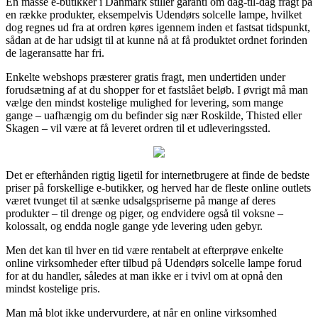
En masse e-butikker i Danmark stiller garanti om dag-til-dag fragt på
en række produkter, eksempelvis Udendørs solcelle lampe, hvilket
dog regnes ud fra at ordren køres igennem inden et fastsat tidspunkt,
sådan at de har udsigt til at kunne nå at få produktet ordnet forinden
de lageransatte har fri.
Enkelte webshops præsterer gratis fragt, men undertiden under
forudsætning af at du shopper for et fastslået beløb. I øvrigt må man
vælge den mindst kostelige mulighed for levering, som mange
gange – uafhængig om du befinder sig nær Roskilde, Thisted eller
Skagen – vil være at få leveret ordren til et udleveringssted.
Det er efterhånden rigtig ligetil for internetbrugere at finde de bedste
priser på forskellige e-butikker, og herved har de fleste online outlets
været tvunget til at sænke udsalgspriserne på mange af deres
produkter – til drenge og piger, og endvidere også til voksne –
kolossalt, og endda nogle gange yde levering uden gebyr.
Men det kan til hver en tid være rentabelt at efterprøve enkelte
online virksomheder efter tilbud på Udendørs solcelle lampe forud
for at du handler, således at man ikke er i tvivl om at opnå den
mindst kostelige pris.
Man må blot ikke undervurdere, at når en online virksomhed