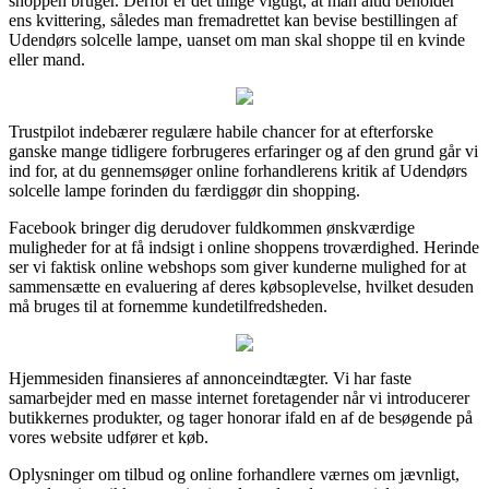
shoppen bruger. Derfor er det tillige vigtigt, at man altid beholder
ens kvittering, således man fremadrettet kan bevise bestillingen af
Udendørs solcelle lampe, uanset om man skal shoppe til en kvinde
eller mand.
Trustpilot indebærer regulære habile chancer for at efterforske
ganske mange tidligere forbrugeres erfaringer og af den grund går vi
ind for, at du gennemsøger online forhandlerens kritik af Udendørs
solcelle lampe forinden du færdiggør din shopping.
Facebook bringer dig derudover fuldkommen ønskværdige
muligheder for at få indsigt i online shoppens troværdighed. Herinde
ser vi faktisk online webshops som giver kunderne mulighed for at
sammensætte en evaluering af deres købsoplevelse, hvilket desuden
må bruges til at fornemme kundetilfredsheden.
Hjemmesiden finansieres af annonceindtægter. Vi har faste
samarbejder med en masse internet foretagender når vi introducerer
butikkernes produkter, og tager honorar ifald en af de besøgende på
vores website udfører et køb.
Oplysninger om tilbud og online forhandlere værnes om jævnligt,