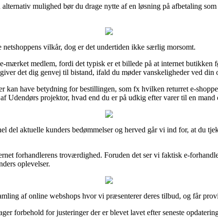
alternativ mulighed bør du drage nytte af en løsning på afbetaling som f.
netshoppens vilkår, dog er det undertiden ikke særlig morsomt.
-mærket medlem, fordi det typisk er et billede på at internet butikken f
iver det dig genvej til bistand, ifald du møder vanskeligheder ved din 
 kan have betydning for bestillingen, som fx hvilken returret e-shoppen
e af Udendørs projektor, hvad end du er på udkig efter varer til en mand 
 en hel del aktuelle kunders bedømmelser og herved går vi ind for, at du
nternet forhandlerens troværdighed. Foruden det ser vi faktisk e-forhan
unders oplevelser.
amling af online webshops hvor vi præsenterer deres tilbud, og får prov
er forbehold for justeringer der er blevet lavet efter seneste opdaterin