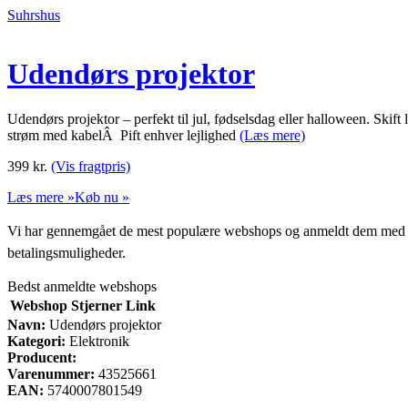
Suhrshus
Udendørs projektor
Udendørs projektor – perfekt til jul, fødselsdag eller halloween. Skif
strøm med kabelÂ Pift enhver lejlighed
(Læs mere)
399
kr.
(Vis fragtpris)
Læs mere »
Køb nu »
Vi har gennemgået de mest populære webshops og anmeldt dem med stjern
betalingsmuligheder.
Bedst anmeldte webshops
Webshop
Stjerner
Link
Navn:
Udendørs projektor
Kategori:
Elektronik
Producent:
Varenummer:
43525661
EAN:
5740007801549