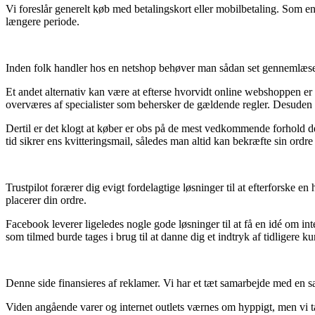
Vi foreslår generelt køb med betalingskort eller mobilbetaling. Som en 
længere periode.
Inden folk handler hos en netshop behøver man sådan set gennemlæse 
Et andet alternativ kan være at efterse hvorvidt online webshoppen er e
overværes af specialister som behersker de gældende regler. Desuden g
Dertil er det klogt at køber er obs på de mest vedkommende forhold der
tid sikrer ens kvitteringsmail, således man altid kan bekræfte sin ordr
Trustpilot forærer dig evigt fordelagtige løsninger til at efterforske
placerer din ordre.
Facebook leverer ligeledes nogle gode løsninger til at få en idé om i
som tilmed burde tages i brug til at danne dig et indtryk af tidligere k
Denne side finansieres af reklamer. Vi har et tæt samarbejde med en s
Viden angående varer og internet outlets værnes om hyppigt, men vi tag