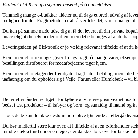
Vurderet til
4.8
ud af 5 stjerner baseret på
6
anmeldelser
Temmelig mange e-butikker tildeler nu til dags et bredt udvalg af leve
mulighed for det. Fragtmetoden er altså særdeles let, samt i mange til
Du kan på samme måde udse dig at få det leveret til din private bopæl 
unægtelig at du selv henter ordren, men dette betinges af at du har bo
Leveringstiden på Elektronik er jo vældig relevant i tilfælde af at du 
Flere internet forretninger giver 1 dags fragt på mange varer, eksempel
bestillingen distribueret før medarbejderne tager hjem.
Flere internet foretagender frembyder fragt uden betaling, men i de fle
uafhængig om du opholder sig i Vejle, Farum eller Humlebæk – vil blive
Det er efterhånden ret ligetil for købere at vurdere prisniveauet hos fo
bedst i test produkter – til babyer og børn, og samtidig til mænd og k
Trods dette kan det ikke desto mindre blive lønnende at eftergå divers
Du bør imidlertid være klar over, at i tilfælde af at en e-forhandler s
mindre dækket ind under en regel, der dækker folk overfor falske inte