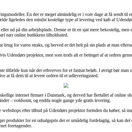
ringsmodeller. En der er meget almindelig er i vore dage at få sendt til
fælde ligeledes den mindst kostelige type af levering ved køb af Udendør
eller ud på din arbejdsplads. Denne er tit en sjat mere bekostelig, men 
pæl nær online butikkens tilholdssted.
har brug for varen straks, og herved er det helt på sin plads at man efte
vis Udendørs projektor, men som trods alt er betinget af at ordren gennem
ste tilfælde kun når der erhverves for et fastsat beløb. I øvrigt bør man
 at få dem til at levere ordren til et udleveringssted.
rskellige internet firmaer i Danmark, og derved har flertallet af online 
vinder – voldsomt, og endda nogle gange yde gratis levering.
e webshops efter tilbud på Udendørs projektor forinden du køber, så man 
ælger produkter for en udsalgspris der er umådelig fordelagtig, så kan det
rnet foretagender.