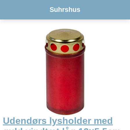
Suhrshus
Udendørs lysholder med