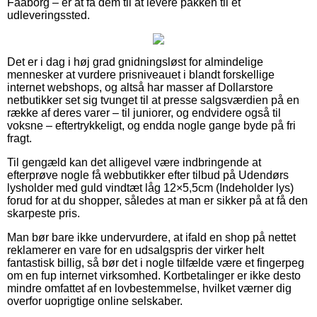
Faaborg – er at få dem til at levere pakken til et
udleveringssted.
Det er i dag i høj grad gnidningsløst for almindelige
mennesker at vurdere prisniveauet i blandt forskellige
internet webshops, og altså har masser af Dollarstore
netbutikker set sig tvunget til at presse salgsværdien på en
række af deres varer – til juniorer, og endvidere også til
voksne – eftertrykkeligt, og endda nogle gange byde på fri
fragt.
Til gengæld kan det alligevel være indbringende at
efterprøve nogle få webbutikker efter tilbud på Udendørs
lysholder med guld vindtæt låg 12×5,5cm (Indeholder lys)
forud for at du shopper, således at man er sikker på at få den
skarpeste pris.
Man bør bare ikke undervurdere, at ifald en shop på nettet
reklamerer en vare for en udsalgspris der virker helt
fantastisk billig, så bør det i nogle tilfælde være et fingerpeg
om en fup internet virksomhed. Kortbetalinger er ikke desto
mindre omfattet af en lovbestemmelse, hvilket værner dig
overfor uoprigtige online selskaber.