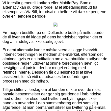
Vi foreslår generelt kortkøb eller MobilePay. Som et
alternativ kan du drage fordel af et afbetalingstilbud fra
eksempelvis ViaBill, forudsat du hellere vil dække pengene
over en længere periode.
Før nogen bestiller på en Dollarstore butik på nettet burde
de til hver en tid kigge på dens handelsbetingelser, det er
dog almindeligvis ikke særlig sjovt.
Et nemt alternativ kunne måske være at kigge hvorvidt
internet forretningen er medlem af e-mærket, eftersom det
almindeligvis er en indikation om at webbutikken adlyder de
opstillede regler, udover at online forretningen jævnligt
besigtiges af jurister der har meget erfaring med
retningslinjerne. Desuden får du lejlighed til at blive
assisteret, for så vidt du udsættes for udfordringer i
processen med dit indkøb.
Tillige stiller vi forslag om at kunden er klar over de mest
basale bestemmelser der gør sig gældende i forbindelse
med ordren, for eksempel hvilken ombytningspolitik e-
handlen anvender. I den sammenhæng er det samtidig
afgørende, at man permanent sikrer sin kvittering på e-mail,