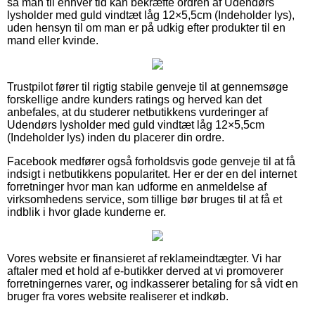
så man til enhver tid kan bekræfte ordren af Udendørs
lysholder med guld vindtæt låg 12×5,5cm (Indeholder lys),
uden hensyn til om man er på udkig efter produkter til en
mand eller kvinde.
Trustpilot fører til rigtig stabile genveje til at gennemsøge
forskellige andre kunders ratings og herved kan det
anbefales, at du studerer netbutikkens vurderinger af
Udendørs lysholder med guld vindtæt låg 12×5,5cm
(Indeholder lys) inden du placerer din ordre.
Facebook medfører også forholdsvis gode genveje til at få
indsigt i netbutikkens popularitet. Her er der en del internet
forretninger hvor man kan udforme en anmeldelse af
virksomhedens service, som tillige bør bruges til at få et
indblik i hvor glade kunderne er.
Vores website er finansieret af reklameindtægter. Vi har
aftaler med et hold af e-butikker derved at vi promoverer
forretningernes varer, og indkasserer betaling for så vidt en
bruger fra vores website realiserer et indkøb.