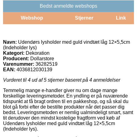
Bedst anmeldte webshops
Webshop
Stjerner
Link
Navn:
Udendørs lysholder med guld vindtæt låg 12×5,5cm
(Indeholder lys)
Kategori:
Dekoration
Producent:
Dollarstore
Varenummer:
36282519
EAN:
4036812030139
Vurderet til
4
ud af 5 stjerner baseret på
4
anmeldelser
Temmelig mange e-handler giver nu om dage mange
forskellige leveringsmetoder. En yndling er på nuværende
tidspunkt at få bragt ordren til en pakkeshop, og så skal du
blot gå forbi efter de bestilte produkter når det passer dig
bedst. Leveringsmetoden er nemlig ualmindeligt smart, samt
tit derudover den mindst kostelige fragtform ved køb af
Udendørs lysholder med guld vindtæt låg 12×5,5cm
(Indeholder lys).