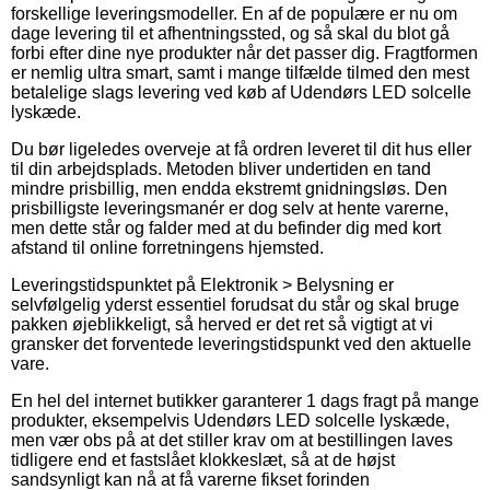
forskellige leveringsmodeller. En af de populære er nu om
dage levering til et afhentningssted, og så skal du blot gå
forbi efter dine nye produkter når det passer dig. Fragtformen
er nemlig ultra smart, samt i mange tilfælde tilmed den mest
betalelige slags levering ved køb af Udendørs LED solcelle
lyskæde.
Du bør ligeledes overveje at få ordren leveret til dit hus eller
til din arbejdsplads. Metoden bliver undertiden en tand
mindre prisbillig, men endda ekstremt gnidningsløs. Den
prisbilligste leveringsmanér er dog selv at hente varerne,
men dette står og falder med at du befinder dig med kort
afstand til online forretningens hjemsted.
Leveringstidspunktet på Elektronik > Belysning er
selvfølgelig yderst essentiel forudsat du står og skal bruge
pakken øjeblikkeligt, så herved er det ret så vigtigt at vi
gransker det forventede leveringstidspunkt ved den aktuelle
vare.
En hel del internet butikker garanterer 1 dags fragt på mange
produkter, eksempelvis Udendørs LED solcelle lyskæde,
men vær obs på at det stiller krav om at bestillingen laves
tidligere end et fastslået klokkeslæt, så at de højst
sandsynligt kan nå at få varerne fikset forinden