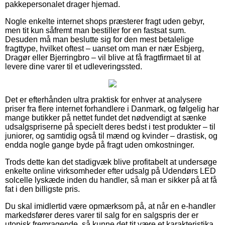
pakkepersonalet drager hjemad.
Nogle enkelte internet shops præsterer fragt uden gebyr,
men tit kun såfremt man bestiller for en fastsat sum.
Desuden må man beslutte sig for den mest betalelige
fragttype, hvilket oftest – uanset om man er nær Esbjerg,
Dragør eller Bjerringbro – vil blive at få fragtfirmaet til at
levere dine varer til et udleveringssted.
Det er efterhånden ultra praktisk for enhver at analysere
priser fra flere internet forhandlere i Danmark, og følgelig har
mange butikker på nettet fundet det nødvendigt at sænke
udsalgspriserne på specielt deres bedst i test produkter – til
juniorer, og samtidig også til mænd og kvinder – drastisk, og
endda nogle gange byde på fragt uden omkostninger.
Trods dette kan det stadigvæk blive profitabelt at undersøge
enkelte online virksomheder efter udsalg på Udendørs LED
solcelle lyskæde inden du handler, så man er sikker på at få
fat i den billigste pris.
Du skal imidlertid være opmærksom på, at når en e-handler
markedsfører deres varer til salg for en salgspris der er
utopisk fremragende, så kunne det tit være et karakteristika