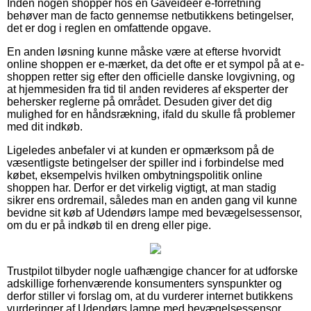
Inden nogen shopper hos en Gaveideer e-forretning
behøver man de facto gennemse netbutikkens betingelser,
det er dog i reglen en omfattende opgave.
En anden løsning kunne måske være at efterse hvorvidt
online shoppen er e-mærket, da det ofte er et sympol på at e-
shoppen retter sig efter den officielle danske lovgivning, og
at hjemmesiden fra tid til anden revideres af eksperter der
behersker reglerne på området. Desuden giver det dig
mulighed for en håndsrækning, ifald du skulle få problemer
med dit indkøb.
Ligeledes anbefaler vi at kunden er opmærksom på de
væsentligste betingelser der spiller ind i forbindelse med
købet, eksempelvis hvilken ombytningspolitik online
shoppen har. Derfor er det virkelig vigtigt, at man stadig
sikrer ens ordremail, således man en anden gang vil kunne
bevidne sit køb af Udendørs lampe med bevægelsessensor,
om du er på indkøb til en dreng eller pige.
Trustpilot tilbyder nogle uafhængige chancer for at udforske
adskillige forhenværende konsumenters synspunkter og
derfor stiller vi forslag om, at du vurderer internet butikkens
vurderinger af Udendørs lampe med bevægelsessensor