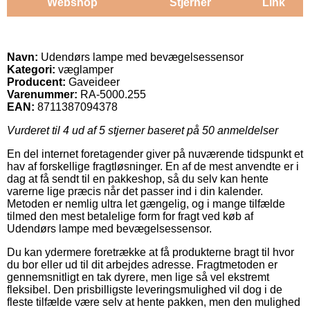
Webshop
Stjerner
Link
Navn:
Udendørs lampe med bevægelsessensor
Kategori:
væglamper
Producent:
Gaveideer
Varenummer:
RA-5000.255
EAN:
8711387094378
Vurderet til
4
ud af 5 stjerner baseret på
50
anmeldelser
En del internet foretagender giver på nuværende tidspunkt et
hav af forskellige fragtløsninger. En af de mest anvendte er i
dag at få sendt til en pakkeshop, så du selv kan hente
varerne lige præcis når det passer ind i din kalender.
Metoden er nemlig ultra let gængelig, og i mange tilfælde
tilmed den mest betalelige form for fragt ved køb af
Udendørs lampe med bevægelsessensor.
Du kan ydermere foretrække at få produkterne bragt til hvor
du bor eller ud til dit arbejdes adresse. Fragtmetoden er
gennemsnitligt en tak dyrere, men lige så vel ekstremt
fleksibel. Den prisbilligste leveringsmulighed vil dog i de
fleste tilfælde være selv at hente pakken, men den mulighed