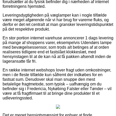
forudsætter at du fysisk befinder dig i nærheden af internet
forretningens hjemsted.
Leveringsdygtigheden på væglamper kan i nogle tilfælde
være meget afgørende når vi har brug for varerne fluks, og
derfor er det ret centralt at man gransker leveringstidspunktet
på det respektive produkt.
En stor portion internet varehuse annoncerer 1 dags levering
på mange af shoppens varer, eksempelvis Udendørs lampe
med bevægelsessensor, som trods alt betinges af at orden
realiseres tidligere end et fastslået klokkeslæt, med
hensynstagen til at de kan nå at få pakken afsendt inden de
lageransatte får fri.
En række internet webshops lover fragt uden omkostninger,
men i de fleste tilfælde kun såfremt der indkøbes for en
fastsat sum. Derudover skal man snuppe den mest
betalelige fragtmetode, som typisk – uafhængig om du
befinder sig i Fredericia, Nykøbing Falster eller Tønder – vil
være at få fragtfirmaet til at bringe dine produkter til et
udleveringssted.
Det er meget hensigtsmæssigt for enhver at finde