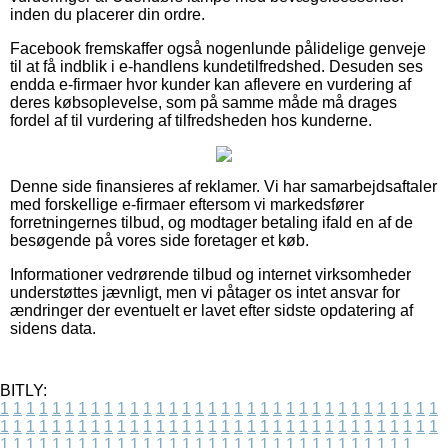
inden du placerer din ordre.
Facebook fremskaffer også nogenlunde pålidelige genveje
til at få indblik i e-handlens kundetilfredshed. Desuden ses
endda e-firmaer hvor kunder kan aflevere en vurdering af
deres købsoplevelse, som på samme måde må drages
fordel af til vurdering af tilfredsheden hos kunderne.
Denne side finansieres af reklamer. Vi har samarbejdsaftaler
med forskellige e-firmaer eftersom vi markedsfører
forretningernes tilbud, og modtager betaling ifald en af de
besøgende på vores side foretager et køb.
Informationer vedrørende tilbud og internet virksomheder
understøttes jævnligt, men vi påtager os intet ansvar for
ændringer der eventuelt er lavet efter sidste opdatering af
sidens data.
BITLY:
1
1
1
1
1
1
1
1
1
1
1
1
1
1
1
1
1
1
1
1
1
1
1
1
1
1
1
1
1
1
1
1
1
1
1
1
1
1
1
1
1
1
1
1
1
1
1
1
1
1
1
1
1
1
1
1
1
1
1
1
1
1
1
1
1
1
1
1
1
1
1
1
1
1
1
1
1
1
1
1
1
1
1
1
1
1
1
1
1
1
1
1
1
1
1
1
1
1
1
1