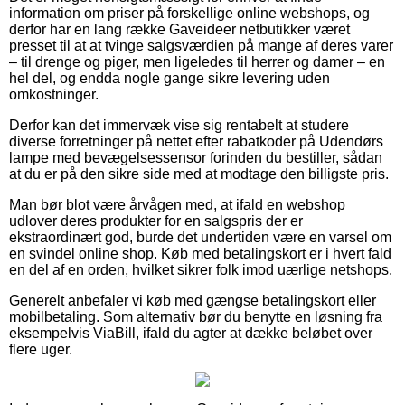
information om priser på forskellige online webshops, og
derfor har en lang række Gaveideer netbutikker været
presset til at at tvinge salgsværdien på mange af deres varer
– til drenge og piger, men ligeledes til herrer og damer – en
hel del, og endda nogle gange sikre levering uden
omkostninger.
Derfor kan det immervæk vise sig rentabelt at studere
diverse forretninger på nettet efter rabatkoder på Udendørs
lampe med bevægelsessensor forinden du bestiller, sådan
at du er på den sikre side med at modtage den billigste pris.
Man bør blot være årvågen med, at ifald en webshop
udlover deres produkter for en salgspris der er
ekstraordinært god, burde det undertiden være en varsel om
en svindel online shop. Køb med betalingskort er i hvert fald
en del af en orden, hvilket sikrer folk imod uærlige netshops.
Generelt anbefaler vi køb med gængse betalingskort eller
mobilbetaling. Som alternativ bør du benytte en løsning fra
eksempelvis ViaBill, ifald du agter at dække beløbet over
flere uger.