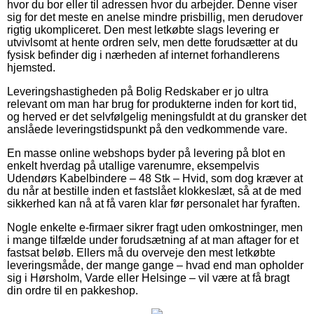
hvor du bor eller til adressen hvor du arbejder. Denne viser
sig for det meste en anelse mindre prisbillig, men derudover
rigtig ukompliceret. Den mest letkøbte slags levering er
utvivlsomt at hente ordren selv, men dette forudsætter at du
fysisk befinder dig i nærheden af internet forhandlerens
hjemsted.
Leveringshastigheden på Bolig Redskaber er jo ultra
relevant om man har brug for produkterne inden for kort tid,
og herved er det selvfølgelig meningsfuldt at du gransker det
anslåede leveringstidspunkt på den vedkommende vare.
En masse online webshops byder på levering på blot en
enkelt hverdag på utallige varenumre, eksempelvis
Udendørs Kabelbindere – 48 Stk – Hvid, som dog kræver at
du når at bestille inden et fastslået klokkeslæt, så at de med
sikkerhed kan nå at få varen klar før personalet har fyraften.
Nogle enkelte e-firmaer sikrer fragt uden omkostninger, men
i mange tilfælde under forudsætning af at man aftager for et
fastsat beløb. Ellers må du overveje den mest letkøbte
leveringsmåde, der mange gange – hvad end man opholder
sig i Hørsholm, Varde eller Helsinge – vil være at få bragt
din ordre til en pakkeshop.