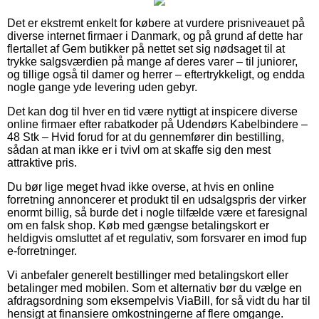
Det er ekstremt enkelt for købere at vurdere prisniveauet på
diverse internet firmaer i Danmark, og på grund af dette har
flertallet af Gem butikker på nettet set sig nødsaget til at
trykke salgsværdien på mange af deres varer – til juniorer,
og tillige også til damer og herrer – eftertrykkeligt, og endda
nogle gange yde levering uden gebyr.
Det kan dog til hver en tid være nyttigt at inspicere diverse
online firmaer efter rabatkoder på Udendørs Kabelbindere –
48 Stk – Hvid forud for at du gennemfører din bestilling,
sådan at man ikke er i tvivl om at skaffe sig den mest
attraktive pris.
Du bør lige meget hvad ikke overse, at hvis en online
forretning annoncerer et produkt til en udsalgspris der virker
enormt billig, så burde det i nogle tilfælde være et faresignal
om en falsk shop. Køb med gængse betalingskort er
heldigvis omsluttet af et regulativ, som forsvarer en imod fup
e-forretninger.
Vi anbefaler generelt bestillinger med betalingskort eller
betalinger med mobilen. Som et alternativ bør du vælge en
afdragsordning som eksempelvis ViaBill, for så vidt du har til
hensigt at finansiere omkostningerne af flere omgange.