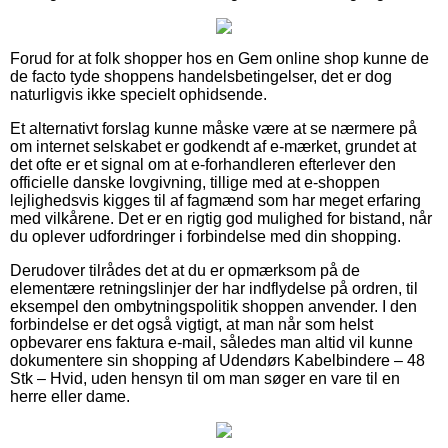
Forud for at folk shopper hos en Gem online shop kunne de
de facto tyde shoppens handelsbetingelser, det er dog
naturligvis ikke specielt ophidsende.
Et alternativt forslag kunne måske være at se nærmere på
om internet selskabet er godkendt af e-mærket, grundet at
det ofte er et signal om at e-forhandleren efterlever den
officielle danske lovgivning, tillige med at e-shoppen
lejlighedsvis kigges til af fagmænd som har meget erfaring
med vilkårene. Det er en rigtig god mulighed for bistand, når
du oplever udfordringer i forbindelse med din shopping.
Derudover tilrådes det at du er opmærksom på de
elementære retningslinjer der har indflydelse på ordren, til
eksempel den ombytningspolitik shoppen anvender. I den
forbindelse er det også vigtigt, at man når som helst
opbevarer ens faktura e-mail, således man altid vil kunne
dokumentere sin shopping af Udendørs Kabelbindere – 48
Stk – Hvid, uden hensyn til om man søger en vare til en
herre eller dame.