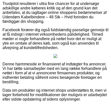
Trustpilot resulterer i ultra fine chancer for at undersøge
adskillige andre køberes kritik og af den grund kan det
anbefales, at du iagttager online shoppens bedømmelser af
Udendørs Kabelbindere – 48 Stk – Hvid forinden du
færdiggør din shopping.
Facebook forærer dig også fuldstændig passelige genveje til
at få indsigt i internet virksomhedens pålidelighed. Tilmed
møder vi nogle forhandlere på nettet hvor det er muligt at
ytre en omtale af deres køb, som også kan anvendes til
afvejning af kundetilfredsheden.
Denne hjemmeside er finansieret af indtægter fra annoncer.
Vi har tætte samarbejder med en lang række forhandlere på
nettet i form af at vi annoncerer firmaernes produkter, og
indhenter betaling såfremt vores besøgende foretager en
bestilling.
Data om produkter og internet shops understøttes tit, men vi
tager forbehold for modifikationer der muligvis er udarbejdet
efter sidste opdatering af sidens oplysninger.