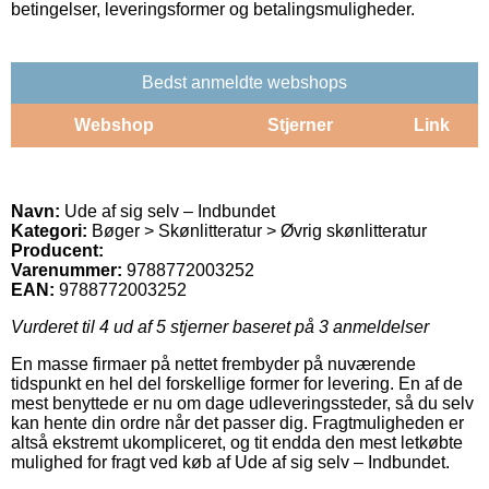
betingelser, leveringsformer og betalingsmuligheder.
Bedst anmeldte webshops
Webshop
Stjerner
Link
Navn:
Ude af sig selv – Indbundet
Kategori:
Bøger > Skønlitteratur > Øvrig skønlitteratur
Producent:
Varenummer:
9788772003252
EAN:
9788772003252
Vurderet til
4
ud af 5 stjerner baseret på
3
anmeldelser
En masse firmaer på nettet frembyder på nuværende
tidspunkt en hel del forskellige former for levering. En af de
mest benyttede er nu om dage udleveringssteder, så du selv
kan hente din ordre når det passer dig. Fragtmuligheden er
altså ekstremt ukompliceret, og tit endda den mest letkøbte
mulighed for fragt ved køb af Ude af sig selv – Indbundet.