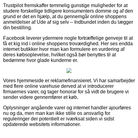
Trustpilot fremskaffer temmelig gunstige muligheder for at
studere forskellige tidligere konsumenters domme og af den
grund er det en hjælp, at du gennemgår online shoppens
anmeldelser af Ude af sig selv – Indbundet inden du lægger
din bestilling.
Facebook leverer ydermere nogle fortræffelige genveje til at
få et kig ind i online shoppens troværdighed. Her ses endda
internet butikker hvor man kan formulere en vurdering af
deres købsoplevelse, hvilket også bør benyttes til at
bedømme hvor glade kunderne er.
Vores hjemmeside er reklamefinansieret. Vi har samarbejder
med flere online varehuse derved at vi introducerer
firmaernes varer, og tager honorar for så vidt de brugere vi
sender videre gennemfører et køb.
Oplysninger angående varer og internet handler ajourføres
nu og da, men man kan ikke stille os ansvarlig for
reguleringer der potentielt er iværksat siden vi sidst
opdaterede websitets informationer.