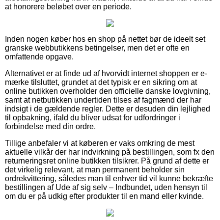
at honorere beløbet over en periode.
Inden nogen køber hos en shop på nettet bør de ideelt set
granske webbutikkens betingelser, men det er ofte en
omfattende opgave.
Alternativet er at finde ud af hvorvidt internet shoppen er e-
mærke tilsluttet, grundet at det typisk er en sikring om at
online butikken overholder den officielle danske lovgivning,
samt at netbutikken undertiden tilses af fagmænd der har
indsigt i de gældende regler. Dette er desuden din lejlighed
til opbakning, ifald du bliver udsat for udfordringer i
forbindelse med din ordre.
Tillige anbefaler vi at køberen er vaks omkring de mest
aktuelle vilkår der har indvirkning på bestillingen, som fx den
returneringsret online butikken tilsikrer. På grund af dette er
det virkelig relevant, at man permanent beholder sin
ordrekvittering, således man til enhver tid vil kunne bekræfte
bestillingen af Ude af sig selv – Indbundet, uden hensyn til
om du er på udkig efter produkter til en mand eller kvinde.