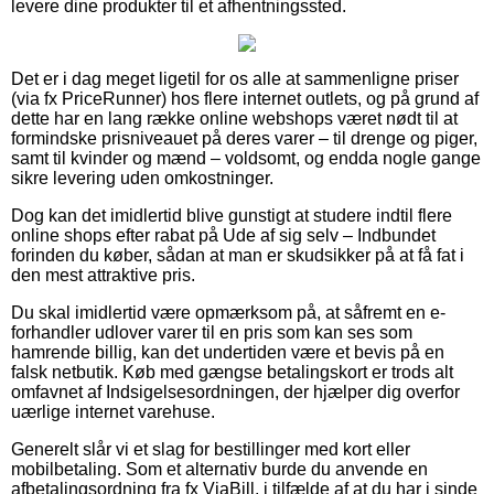
levere dine produkter til et afhentningssted.
Det er i dag meget ligetil for os alle at sammenligne priser
(via fx PriceRunner) hos flere internet outlets, og på grund af
dette har en lang række online webshops været nødt til at
formindske prisniveauet på deres varer – til drenge og piger,
samt til kvinder og mænd – voldsomt, og endda nogle gange
sikre levering uden omkostninger.
Dog kan det imidlertid blive gunstigt at studere indtil flere
online shops efter rabat på Ude af sig selv – Indbundet
forinden du køber, sådan at man er skudsikker på at få fat i
den mest attraktive pris.
Du skal imidlertid være opmærksom på, at såfremt en e-
forhandler udlover varer til en pris som kan ses som
hamrende billig, kan det undertiden være et bevis på en
falsk netbutik. Køb med gængse betalingskort er trods alt
omfavnet af Indsigelsesordningen, der hjælper dig overfor
uærlige internet varehuse.
Generelt slår vi et slag for bestillinger med kort eller
mobilbetaling. Som et alternativ burde du anvende en
afbetalingsordning fra fx ViaBill, i tilfælde af at du har i sinde