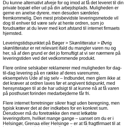
Du kunne alternativt afveje for og imod at få det leveret til din
private bopæl eller ud på din arbejdsplads. Muligheden er
gerne en anelse dyrere, men desuden særdeles
fremkommelig. Den mest prisbevidste leveringsmetode vil
dog til enhver tid være selv at hente ordren, som jo
forudsætter at du lever med kort afstand til internet firmaets
hjemsted.
Leveringstidspunktet på Bøger > Skønlitteratur > Øvrig
skønlitteratur er ret relevant ifald du mangler varen nu og
her, så af den grund er det jo fornuftigt at vi ser nærmere på
leveringstiden ved det vedkommende produkt.
Flere online selskaber reklamerer med muligheden for dag-
til-dag levering på en række af deres varenumre,
eksempelvis Ude af sig selv – Indbundet, men glem ikke at
det kræver at ordren laves før et angivent tidspunkt, med
hensynstagen til at de har udsigt til at kunne nå at få varen
på posthuset forinden medarbejderne får fri.
Flere internet forretninger sikrer fragt uden beregning, men
typisk kræver det at der indkøbes for en konkret sum.
Derudover må du foretrække den mest letkøbte
leveringsform, hvilket mange gange – uanset om du er i
Helsingør, Grenaa eller Helsinge – er at få fragtfirmaet til at