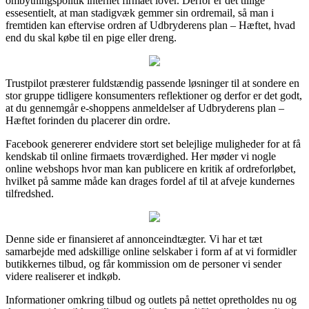
ombytningspolitik internet firmaet lover. Derfor er det tillige
essesentielt, at man stadigvæk gemmer sin ordremail, så man i
fremtiden kan eftervise ordren af Udbryderens plan – Hæftet, hvad
end du skal købe til en pige eller dreng.
Trustpilot præsterer fuldstændig passende løsninger til at sondere en
stor gruppe tidligere konsumenters reflektioner og derfor er det godt,
at du gennemgår e-shoppens anmeldelser af Udbryderens plan –
Hæftet forinden du placerer din ordre.
Facebook genererer endvidere stort set belejlige muligheder for at få
kendskab til online firmaets troværdighed. Her møder vi nogle
online webshops hvor man kan publicere en kritik af ordreforløbet,
hvilket på samme måde kan drages fordel af til at afveje kundernes
tilfredshed.
Denne side er finansieret af annonceindtægter. Vi har et tæt
samarbejde med adskillige online selskaber i form af at vi formidler
butikkernes tilbud, og får kommission om de personer vi sender
videre realiserer et indkøb.
Informationer omkring tilbud og outlets på nettet opretholdes nu og