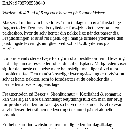
EAN:
9788798558040
Vurderet til
4.7
ud af 5 stjerner baseret på
9
anmeldelser
Masser af online varehuse foreslår nu til dags et hav af forskellige
fragtmetoder. Den mest benyttede er for øjeblikket levering til en
pakkeshop, hvor du selv henter din pakke lige når det passer dig.
Fragtløsningen er altså ret ligetil, og i mange tilfælde ydermere den
prisbilligste leveringsmulighed ved køb af Udbryderens plan –
Hæftet.
Du burde endvidere afveje for og imod at bestille ordren til levering
til din hjemmeadresse eller ud på din arbejdsplads. Muligheden viser
sig for det meste en anelse mere bekostelig, men lige så vel ultra
uproblematisk. Den mindst kostelige leveringsløsning er utvivlsomt
selv at hente pakken, som jo forudsætter at du opholder dig i
nærheden af webshoppens lager.
Fragtperioden på Bøger > Skønlitteratur > Kærlighed & romantik
kan vise sig at være ualmindeligt betydningsfuld om man har brug
for produktet inden for få dage, så herved er det uden tvivl relevant
at vi efterser det estimerede leveringstidspunkt på det aktuelle
produkt.
En hel del online webshops lover muligheden for dag-til-dag