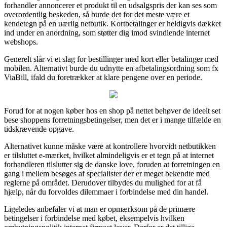
forhandler annoncerer et produkt til en udsalgspris der kan ses som
overordentlig beskeden, så burde det for det meste være et
kendetegn på en uærlig netbutik. Kortbetalinger er heldigvis dækket
ind under en anordning, som støtter dig imod svindlende internet
webshops.
Generelt slår vi et slag for bestillinger med kort eller betalinger med
mobilen. Alternativt burde du udnytte en afbetalingsordning som fx
ViaBill, ifald du foretrækker at klare pengene over en periode.
Forud for at nogen køber hos en shop på nettet behøver de ideelt set
bese shoppens forretningsbetingelser, men det er i mange tilfælde en
tidskrævende opgave.
Alternativet kunne måske være at kontrollere hvorvidt netbutikken
er tilsluttet e-mærket, hvilket almindeligvis er et tegn på at internet
forhandleren tilslutter sig de danske love, foruden at forretningen en
gang i mellem besøges af specialister der er meget bekendte med
reglerne på området. Derudover tilbydes du mulighed for at få
hjælp, når du forvoldes dilemmaer i forbindelse med din handel.
Ligeledes anbefaler vi at man er opmærksom på de primære
betingelser i forbindelse med købet, eksempelvis hvilken