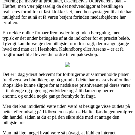
levering på masser af produkter, eksempelvis Udbryderens plan –
Hæftet, men vær påpasselig da det nødvendiggør at bestillingen
realiseres forud for et fast klokkeslæt, med hensynstagen til at de har
mulighed for at nå at få varen betjent forinden medarbejderne har
fyraften.
En række online firmaer frembyder fragt uden beregning, men
typisk er det under betingelse af at du indkøber for et præcist beløb.
I øvrigt kan du vælge den billigste form for fragt, der mange gange –
hvad end man er i Hørsholm, Kalundborg eller Assens – er at få
fragtfirmaet til at levere din ordre til en pakkeshop.
Det er i dag yderst bekvemt for forbrugerne at sammenholde priser
fra diverse webbutikker, og på grund af dette har massevis af online
shops ikke kunne slippe for at nedskære prisniveauet på deres varer
– til drenge og piger, og endvidere også til damer og herrer –
enormt, og endda nogle gange frembyde fri fragt.
Men det kan imidlertid være tiden værd at besigtige visse outlets på
nettet efter udsalg på Udbryderens plan – Hæftet før du gennemfører
din handel, sådan at du er på den sikre side med at antage den
billigste pris.
Man må lige meget hvad være så påvagt, at ifald en internet