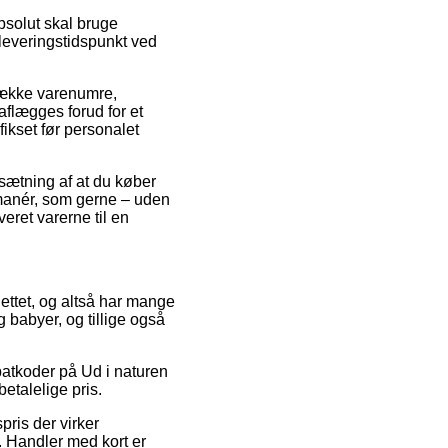
bsolut skal bruge
 leveringstidspunkt ved
 række varenumre,
flægges forud for et
fikset før personalet
sætning af at du køber
smanér, som gerne – uden
eret varerne til en
nettet, og altså har mange
 babyer, og tillige også
abatkoder på Ud i naturen
etalelige pris.
ris der virker
d. Handler med kort er