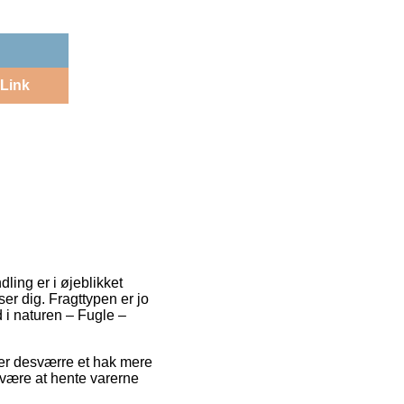
Link
ling er i øjeblikket
er dig. Fragttypen er jo
 i naturen – Fugle –
n er desværre et hak mere
 være at hente varerne