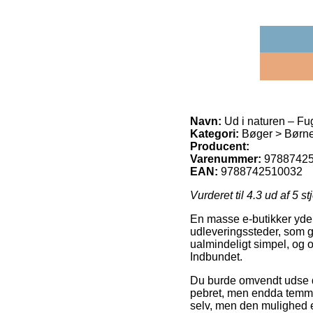
Navn:
Ud i naturen – Fu
Kategori:
Bøger > Børn
Producent:
Varenummer:
9788742
EAN:
9788742510032
Vurderet til
4.3
ud af 5 st
En masse e-butikker yder 
udleveringssteder, som gi
ualmindeligt simpel, og 
Indbundet.
Du burde omvendt udse dig
pebret, men endda temmel
selv, men den mulighed e