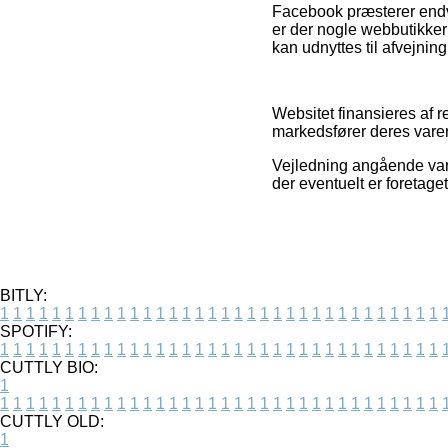
Facebook præsterer endvid
er der nogle webbutikker 
kan udnyttes til afvejnin
Websitet finansieres af 
markedsfører deres varer
Vejledning angående varer
der eventuelt er foretaget
BITLY:
1
1
1
1
1
1
1
1
1
1
1
1
1
1
1
1
1
1
1
1
1
1
1
1
1
1
1
1
1
1
1
1
1
1
SPOTIFY:
1
1
1
1
1
1
1
1
1
1
1
1
1
1
1
1
1
1
1
1
1
1
1
1
1
1
1
1
1
1
1
1
1
1
CUTTLY BIO:
1
1
1
1
1
1
1
1
1
1
1
1
1
1
1
1
1
1
1
1
1
1
1
1
1
1
1
1
1
1
1
1
1
1
1
CUTTLY OLD:
1