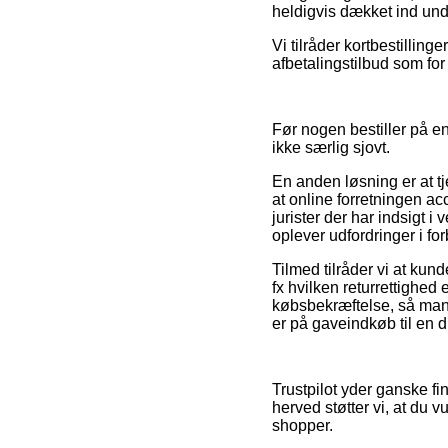
heldigvis dækket ind unde
Vi tilråder kortbestillin
afbetalingstilbud som for
Før nogen bestiller på e
ikke særlig sjovt.
En anden løsning er at t
at online forretningen a
jurister der har indsigt 
oplever udfordringer i fo
Tilmed tilråder vi at ku
fx hvilken returrettighed 
købsbekræftelse, så man 
er på gaveindkøb til en d
Trustpilot yder ganske f
herved støtter vi, at du 
shopper.