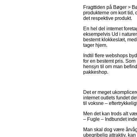
Fragttiden på Bøger > Bø
produkterne om kort tid, 
det respektive produkt.
En hel del internet fore
eksempelvis Ud i naturen
bestemt klokkeslæt, med h
tager hjem.
Indtil flere webshops by
for en bestemt pris. Som
hensyn til om man befinde
pakkeshop.
Det er meget ukompliceret
internet outlets fundet d
til voksne – eftertrykkel
Men det kan trods alt vær
– Fugle – Indbundet inden
Man skal dog være årvåge
ubegribelig attraktiv, ka