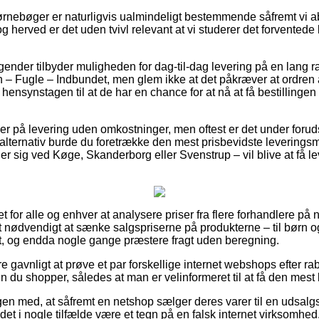
rnebøger er naturligvis ualmindeligt bestemmende såfremt vi a
og herved er det uden tvivl relevant at vi studerer det forventede
tagender tilbyder muligheden for dag-til-dag levering på en lang
 – Fugle – Indbundet, men glem ikke at det påkræver at ordren a
ensynstagen til at de har en chance for at nå at få bestillingen 
der på levering uden omkostninger, men oftest er det under forud
 alternativ burde du foretrække den mest prisbevidste levering
r sig ved Køge, Skanderborg eller Svenstrup – vil blive at få lev
 for alle og enhver at analysere priser fra flere forhandlere på 
et nødvendigt at sænke salgspriserne på produkterne – til børn og
igt, og endda nogle gange præstere fragt uden beregning.
e gavnligt at prøve et par forskellige internet webshops efter r
 du shopper, således at man er velinformeret til at få den mest b
n med, at såfremt en netshop sælger deres varer til en udsalgsp
n det i nogle tilfælde være et tegn på en falsk internet virksomhe