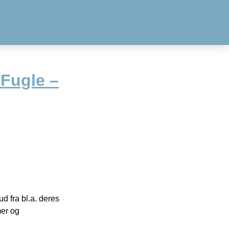
 Fugle –
 fra bl.a. deres
mer og