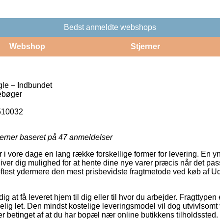
Bedst anmeldte webshops
Webshop
Stjerner
gle – Indbundet
ebøger
510032
jerner baseret på
47
anmeldelser
i vore dage en lang række forskellige former for levering. En ynd
ver dig mulighed for at hente dine nye varer præcis når det pass
oftest ydermere den mest prisbevidste fragtmetode ved køb af Ud
 at få leveret hjem til dig eller til hvor du arbejder. Fragttype
ig let. Den mindst kostelige leveringsmodel vil dog utvivlsomt
r betinget af at du har bopæl nær online butikkens tilholdssted.