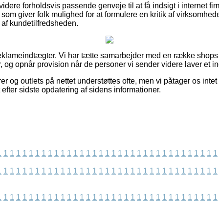
ere forholdsvis passende genveje til at få indsigt i internet fi
som giver folk mulighed for at formulere en kritik af virksomheden
g af kundetilfredsheden.
reklameindtægter. Vi har tætte samarbejder med en række shops 
, og opnår provision når de personer vi sender videre laver et i
 og outlets på nettet understøttes ofte, men vi påtager os intet 
 efter sidste opdatering af sidens informationer.
1
1
1
1
1
1
1
1
1
1
1
1
1
1
1
1
1
1
1
1
1
1
1
1
1
1
1
1
1
1
1
1
1
1
1
1
1
1
1
1
1
1
1
1
1
1
1
1
1
1
1
1
1
1
1
1
1
1
1
1
1
1
1
1
1
1
1
1
1
1
1
1
1
1
1
1
1
1
1
1
1
1
1
1
1
1
1
1
1
1
1
1
1
1
1
1
1
1
1
1
1
1
1
1
1