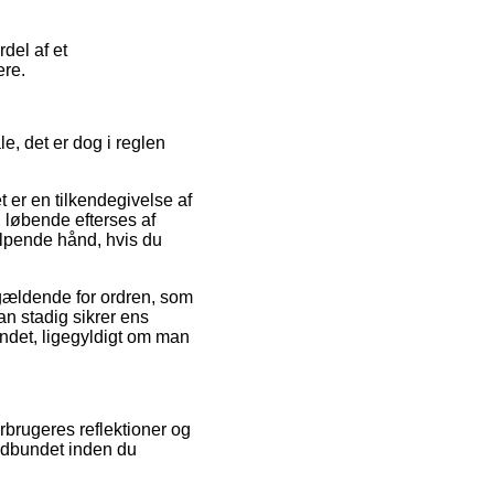
del af et
ere.
, det er dog i reglen
 er en tilkendegivelse af
 løbende efterses af
ælpende hånd, hvis du
gældende for ordren, som
man stadig sikrer ens
undet, ligegyldigt om man
rbrugeres reflektioner og
Indbundet inden du