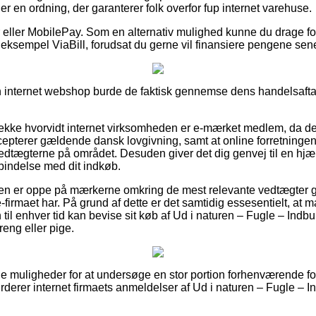
r en ordning, der garanterer folk overfor fup internet varehuse.
ger eller MobilePay. Som en alternativ mulighed kunne du drage for
 eksempel ViaBill, forudsat du gerne vil finansiere pengene sen
n internet webshop burde de faktisk gennemse dens handelsaftale
jekke hvorvidt internet virksomheden er e-mærket medlem, da det
ccepterer gældende dansk lovgivning, samt at online forretningen
i vedtægterne på området. Desuden giver det dig genvej til en hj
rbindelse med dit indkøb.
nden er oppe på mærkerne omkring de mest relevante vedtægter 
e-firmaet har. På grund af dette er det samtidig essesentielt, at 
til enhver tid kan bevise sit køb af Ud i naturen – Fugle – Indb
reng eller pige.
ine muligheder for at undersøge en stor portion forhenværende fo
vurderer internet firmaets anmeldelser af Ud i naturen – Fugle – 