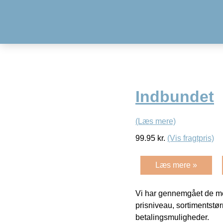
Indbundet
(Læs mere)
99.95
kr.
(Vis fragtpris)
Læs mere »
Vi har gennemgået de mes
prisniveau, sortimentstø
betalingsmuligheder.