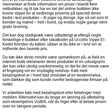
mennesker at finde information om priser i blandt flere
netbutikker, og til tak har en hel del online butikker ikke
kunne slippe for at nedbringe priserne på specielt deres
bedst i test produkter – til piger og drenge, lige så vel som til
kvinder og mænd – helt i bund, og endda nogle gange sikre
gratis levering.
Det kan dog stadigvæk være udbytterigt at eftergå nogle
forskellige e-butikker efter rabatkoder på Uccello Vippe El-
Kedel forinden du køber, sådan at du ikke er i tvivl om at
indhente den laveste pris.
Du bør ikke desto mindre være opmærksom på, at ifald en
internet butik reklamerer deres produkter til en udsalgspris
der kan virke utrolig overkommelig, er det for det meste være
et fingerpeg om en snydagtig netshop. Køb med
betalingskort er i hvert fald omsluttet af en bestemmelse,
som dækker dig som kunde overfor bedrageriske firmaer på
nettet.
Vi anbefaler køb med betalingskort eller betalinger med
mobilen. Alternativt kan du bruge en løsning på afbetaling
som eksempelvis ViaBill, når du higer efter at betale prisen
over en længere periode.