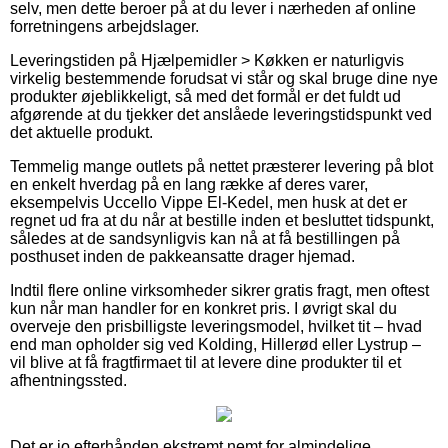
selv, men dette beroer på at du lever i nærheden af online
forretningens arbejdslager.
Leveringstiden på Hjælpemidler > Køkken er naturligvis
virkelig bestemmende forudsat vi står og skal bruge dine nye
produkter øjeblikkeligt, så med det formål er det fuldt ud
afgørende at du tjekker det anslåede leveringstidspunkt ved
det aktuelle produkt.
Temmelig mange outlets på nettet præsterer levering på blot
en enkelt hverdag på en lang række af deres varer,
eksempelvis Uccello Vippe El-Kedel, men husk at det er
regnet ud fra at du når at bestille inden et besluttet tidspunkt,
således at de sandsynligvis kan nå at få bestillingen på
posthuset inden de pakkeansatte drager hjemad.
Indtil flere online virksomheder sikrer gratis fragt, men oftest
kun når man handler for en konkret pris. I øvrigt skal du
overveje den prisbilligste leveringsmodel, hvilket tit – hvad
end man opholder sig ved Kolding, Hillerød eller Lystrup –
vil blive at få fragtfirmaet til at levere dine produkter til et
afhentningssted.
Det er jo efterhånden ekstremt nemt for almindelige