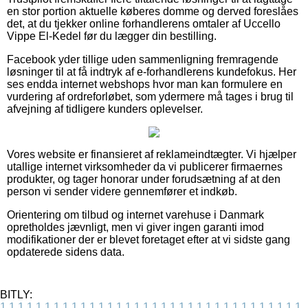
en stor portion aktuelle køberes domme og derved foreslåes
det, at du tjekker online forhandlerens omtaler af Uccello
Vippe El-Kedel før du lægger din bestilling.
Facebook yder tillige uden sammenligning fremragende
løsninger til at få indtryk af e-forhandlerens kundefokus. Her
ses endda internet webshops hvor man kan formulere en
vurdering af ordreforløbet, som ydermere må tages i brug til
afvejning af tidligere kunders oplevelser.
Vores website er finansieret af reklameindtægter. Vi hjælper
utallige internet virksomheder da vi publicerer firmaernes
produkter, og tager honorar under forudsætning af at den
person vi sender videre gennemfører et indkøb.
Orientering om tilbud og internet varehuse i Danmark
opretholdes jævnligt, men vi giver ingen garanti imod
modifikationer der er blevet foretaget efter at vi sidste gang
opdaterede sidens data.
BITLY:
1
1
1
1
1
1
1
1
1
1
1
1
1
1
1
1
1
1
1
1
1
1
1
1
1
1
1
1
1
1
1
1
1
1