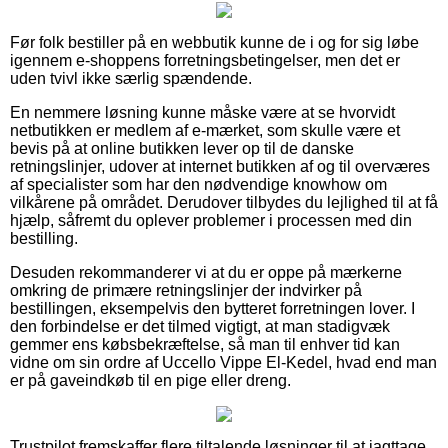
Før folk bestiller på en webbutik kunne de i og for sig løbe
igennem e-shoppens forretningsbetingelser, men det er
uden tvivl ikke særlig spændende.
En nemmere løsning kunne måske være at se hvorvidt
netbutikken er medlem af e-mærket, som skulle være et
bevis på at online butikken lever op til de danske
retningslinjer, udover at internet butikken af og til overværes
af specialister som har den nødvendige knowhow om
vilkårene på området. Derudover tilbydes du lejlighed til at få
hjælp, såfremt du oplever problemer i processen med din
bestilling.
Desuden rekommanderer vi at du er oppe på mærkerne
omkring de primære retningslinjer der indvirker på
bestillingen, eksempelvis den bytteret forretningen lover. I
den forbindelse er det tilmed vigtigt, at man stadigvæk
gemmer ens købsbekræftelse, så man til enhver tid kan
vidne om sin ordre af Uccello Vippe El-Kedel, hvad end man
er på gaveindkøb til en pige eller dreng.
Trustpilot fremskaffer flere tiltalende løsninger til at iagttage