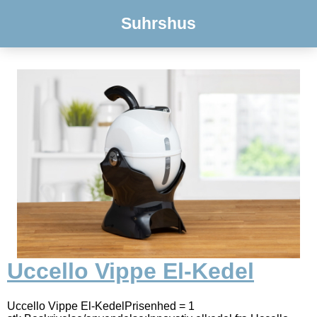
Suhrshus
Uccello Vippe El-Kedel
Uccello Vippe El-KedelPrisenhed = 1