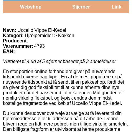
Webshop
Stjerner
Link
Navn:
Uccello Vippe El-Kedel
Kategori:
Hjælpemidler > Køkken
Producent:
Varenummer:
4793
EAN:
Vurderet til
4
ud af 5 stjerner baseret på
3
anmeldelser
En stor portion online forhandlere giver på nuværende
tidspunkt diverse fragttyper. En af de mest populære er på
nuværende tidspunkt at få sendt til en pakkeshop, fordi det
så giver dig god fleksibilitet til at kunne afhente dine nye
produkter når det passer ind i din kalender. Muligheden er
nemlig virkelig fleksibel, og typisk endda den mindst
kostelige fragtmetode ved køb af Uccello Vippe El-Kedel.
Du kunne derudover overveje at vælge at få leveret til din
hjemmeadresse eller til adressen på dit arbejde. Denne
bliver i regelen lidt mere pebret, men tillige virkelig smertefri.
Den billigste fragtform er utvivlsomt at hente produkterne