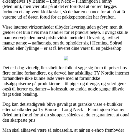
eksempelvis Ty Bamse – Long Neck – Flamingoen Franny
(Medium), men vær obs på at det er forudsat at ordren lægges
forinden et angivent klokkeslæt, så de har en chance for at nå at få
varerne ud af døren forud for at pakkepersonalet har fyraften.
Visse internet virksomheder tilbyder levering uden gebyr, men tit
gælder det kun hvis man handler for et præcist beløb. I øvrigt skulle
man overveje den mest prisbevidste metode til levering, hvilket
mange gange – uafhængig om du opholder sig i Herning, Solrød
Strand eller Jyllinge – er at få leveret dine varer til en pakkeshop.
Det er i dag virkelig fleksibelt for folk at søge sig frem til priser hos
flere online forhandlere, og derved har adskillige TY Nordic internet
forhandlere ikke kunne lade være med at formindske
udsalgspriserne på produkterne – til piger og drenge, og yderligere
også til herrer og damer – kolossalt, og endda nogle gange tilbyde
fragt uden betaling.
Dog kan det stadigvæk blive gavnligt at granske visse e-butikker
efter rabatkoder på Ty Bamse – Long Neck – Flamingoen Franny
(Medium) forud for at du shopper, således at du er garanteret at opnå
den skarpeste pris.
Man skal alligevel være så påpasselig, at når en e-shop frembyder