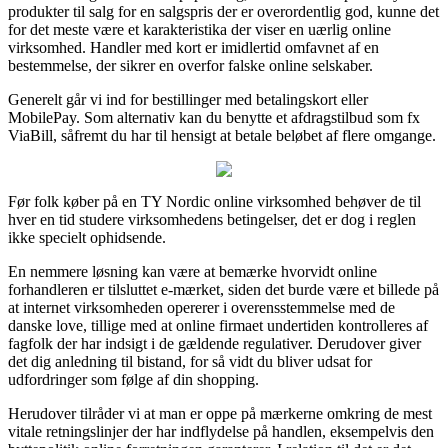
produkter til salg for en salgspris der er overordentlig god, kunne det
for det meste være et karakteristika der viser en uærlig online
virksomhed. Handler med kort er imidlertid omfavnet af en
bestemmelse, der sikrer en overfor falske online selskaber.
Generelt går vi ind for bestillinger med betalingskort eller
MobilePay. Som alternativ kan du benytte et afdragstilbud som fx
ViaBill, såfremt du har til hensigt at betale beløbet af flere omgange.
Før folk køber på en TY Nordic online virksomhed behøver de til
hver en tid studere virksomhedens betingelser, det er dog i reglen
ikke specielt ophidsende.
En nemmere løsning kan være at bemærke hvorvidt online
forhandleren er tilsluttet e-mærket, siden det burde være et billede på
at internet virksomheden opererer i overensstemmelse med de
danske love, tillige med at online firmaet undertiden kontrolleres af
fagfolk der har indsigt i de gældende regulativer. Derudover giver
det dig anledning til bistand, for så vidt du bliver udsat for
udfordringer som følge af din shopping.
Herudover tilråder vi at man er oppe på mærkerne omkring de mest
vitale retningslinjer der har indflydelse på handlen, eksempelvis den