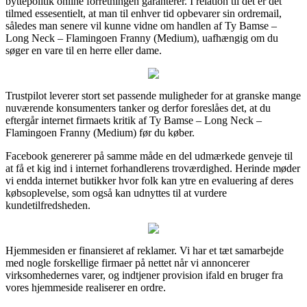
byttepolitik online forretningen garanterer. I relation til det er det
tilmed essesentielt, at man til enhver tid opbevarer sin ordremail,
således man senere vil kunne vidne om handlen af Ty Bamse –
Long Neck – Flamingoen Franny (Medium), uafhængig om du
søger en vare til en herre eller dame.
Trustpilot leverer stort set passende muligheder for at granske mange
nuværende konsumenters tanker og derfor foreslåes det, at du
eftergår internet firmaets kritik af Ty Bamse – Long Neck –
Flamingoen Franny (Medium) før du køber.
Facebook genererer på samme måde en del udmærkede genveje til
at få et kig ind i internet forhandlerens troværdighed. Herinde møder
vi endda internet butikker hvor folk kan ytre en evaluering af deres
købsoplevelse, som også kan udnyttes til at vurdere
kundetilfredsheden.
Hjemmesiden er finansieret af reklamer. Vi har et tæt samarbejde
med nogle forskellige firmaer på nettet når vi annoncerer
virksomhedernes varer, og indtjener provision ifald en bruger fra
vores hjemmeside realiserer en ordre.