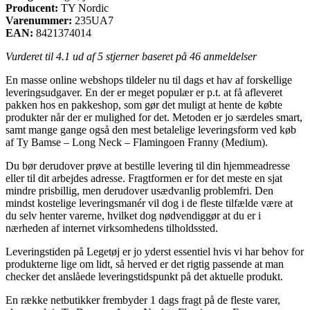
Producent:
TY Nordic
Varenummer:
235UA7
EAN:
8421374014
Vurderet til
4.1
ud af 5 stjerner baseret på
46
anmeldelser
En masse online webshops tildeler nu til dags et hav af forskellige
leveringsudgaver. En der er meget populær er p.t. at få afleveret
pakken hos en pakkeshop, som gør det muligt at hente de købte
produkter når der er mulighed for det. Metoden er jo særdeles smart,
samt mange gange også den mest betalelige leveringsform ved køb
af Ty Bamse – Long Neck – Flamingoen Franny (Medium).
Du bør derudover prøve at bestille levering til din hjemmeadresse
eller til dit arbejdes adresse. Fragtformen er for det meste en sjat
mindre prisbillig, men derudover usædvanlig problemfri. Den
mindst kostelige leveringsmanér vil dog i de fleste tilfælde være at
du selv henter varerne, hvilket dog nødvendiggør at du er i
nærheden af internet virksomhedens tilholdssted.
Leveringstiden på Legetøj er jo yderst essentiel hvis vi har behov for
produkterne lige om lidt, så herved er det rigtig passende at man
checker det anslåede leveringstidspunkt på det aktuelle produkt.
En række netbutikker frembyder 1 dags fragt på de fleste varer,