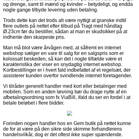
og drenge, samt til mænd og kvinder – betydeligt, og endda
nogle gange tilbyde levering uden betaling.
Trods dette kan det trods alt være nyttigt at granske indtil
flere outlets på nettet efter tilbud på Tragt med håndtag
Ø.23cm før du bestiller, sådan at man er skudsikker på at
indhente den skarpeste pris.
Man må blot være årvågen med, at såfremt en internet
webshop sælger en vare til salg for en salgspris som er
kolossalt beskeden, så kan det i nogle tilfælde være et
karakteristika der viser en snydagtig internet webshop.
Kortbestillinger er i hvert fald indbefattet af et regelsæt, der
assisterer kunden overfor svindlende internet foretagender.
Vi tilråder generelt handler med kort eller betalinger med
mobilen. Som en anden løsning bør du drage nytte af en
afbetalingsordning som fx ViaBill, ifald du ser en fordel i at
betale beløbet i flere bidder.
Forinden nogen handler hos en Gem butik på nettet kunne
de for at være på den sikre side skimme forhandlerens
handelsvilkår, dog er det oftest ikke super spændende.