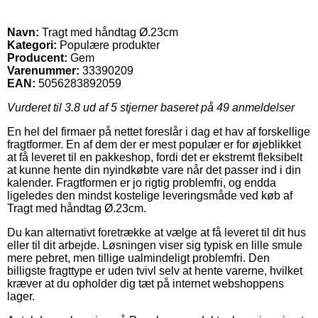
Navn:
Tragt med håndtag Ø.23cm
Kategori:
Populære produkter
Producent:
Gem
Varenummer:
33390209
EAN:
5056283892059
Vurderet til
3.8
ud af 5 stjerner baseret på
49
anmeldelser
En hel del firmaer på nettet foreslår i dag et hav af forskellige
fragtformer. En af dem der er mest populær er for øjeblikket
at få leveret til en pakkeshop, fordi det er ekstremt fleksibelt
at kunne hente din nyindkøbte vare når det passer ind i din
kalender. Fragtformen er jo rigtig problemfri, og endda
ligeledes den mindst kostelige leveringsmåde ved køb af
Tragt med håndtag Ø.23cm.
Du kan alternativt foretrække at vælge at få leveret til dit hus
eller til dit arbejde. Løsningen viser sig typisk en lille smule
mere pebret, men tillige ualmindeligt problemfri. Den
billigste fragttype er uden tvivl selv at hente varerne, hvilket
kræver at du opholder dig tæt på internet webshoppens
lager.