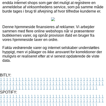
endda internet shops som gør det muligt at registrere en
anmeldelse af virksomhedens service, som på samme måde
burde tages i brug til afvejning af hvor tilfredse kunderne er.
Denne hjemmeside finansieres af reklamer. Vi arbejder
sammen med flere online webshops når vi præsenterer
butikkernes varer, og opnår provision ifald en bruger fra
vores hjemmeside laver en ordre.
Fakta vedrørende varer og internet selskaber understøttes
hyppigt, men vi påtager os ikke ansvaret for korrektioner der
muligvis er realiseret efter at vi senest opdaterede de viste
data.
BITLY:
1
1
1
1
1
1
1
1
1
1
1
1
1
1
1
1
1
1
1
1
1
1
1
1
1
1
1
1
1
1
1
1
1
1
1
1
1
1
1
1
1
1
1
1
1
1
1
1
1
1
1
1
1
1
1
1
1
1
1
1
1
1
1
1
1
1
1
1
1
1
1
1
1
1
1
1
1
1
1
1
1
1
1
1
1
1
1
1
1
1
1
1
1
1
1
1
1
1
1
1
SPOTIFY:
1
1
1
1
1
1
1
1
1
1
1
1
1
1
1
1
1
1
1
1
1
1
1
1
1
1
1
1
1
1
1
1
1
1
1
1
1
1
1
1
1
1
1
1
1
1
1
1
1
1
1
1
1
1
1
1
1
1
1
1
1
1
1
1
1
1
1
1
1
1
1
1
1
1
1
1
1
1
1
1
1
1
1
1
1
1
1
1
1
1
1
1
1
1
1
1
1
1
1
1