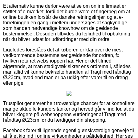
Et alternativ kunne derfor være at se om online firmaet er
støttet af e-mærket, fordi det burde være et fingerpeg om at
online butikken forstår de danske retningslinjer, og at e-
forretningen en gang i mellem undersøges af sagkyndige
som har den nødvendige knowhow om de gældende
bestemmelser. Desuden tilbydes du lejlighed til opbakning,
når du bliver udsat for udfordringer med din ordre.
Ligeledes foreslåes det at køberen er klar over de mest
vedkommende bestemmelser gældende for ordren, fx
hvilken returret webshoppen har. Her er det tilmed
afgørende, at man stadigvæk sikrer ens ordremail, således
man altid vil kunne bekræfte handlen af Tragt med håndtag
Ø.23cm, hvad end man er på udkig efter varer til en dreng
eller pige.
Trustpilot genererer helt troværdige chancer for at kontrollere
mange aktuelle kunders tanker og herved går vi ind for, at du
bliver klogere på webshoppens vurderinger af Tragt med
håndtag Ø.23cm før du færdiggør din shopping.
Facebook fører til lignende egentlig ønskværdige genveje til
at få et kig ind i online virksomhedens pålidelighed. Her ses