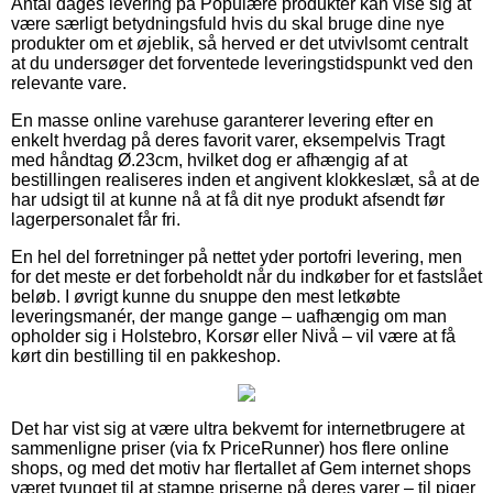
Antal dages levering på Populære produkter kan vise sig at
være særligt betydningsfuld hvis du skal bruge dine nye
produkter om et øjeblik, så herved er det utvivlsomt centralt
at du undersøger det forventede leveringstidspunkt ved den
relevante vare.
En masse online varehuse garanterer levering efter en
enkelt hverdag på deres favorit varer, eksempelvis Tragt
med håndtag Ø.23cm, hvilket dog er afhængig af at
bestillingen realiseres inden et angivent klokkeslæt, så at de
har udsigt til at kunne nå at få dit nye produkt afsendt før
lagerpersonalet får fri.
En hel del forretninger på nettet yder portofri levering, men
for det meste er det forbeholdt når du indkøber for et fastslået
beløb. I øvrigt kunne du snuppe den mest letkøbte
leveringsmanér, der mange gange – uafhængig om man
opholder sig i Holstebro, Korsør eller Nivå – vil være at få
kørt din bestilling til en pakkeshop.
Det har vist sig at være ultra bekvemt for internetbrugere at
sammenligne priser (via fx PriceRunner) hos flere online
shops, og med det motiv har flertallet af Gem internet shops
været tvunget til at stampe priserne på deres varer – til piger