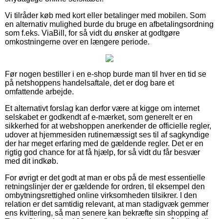
Vi tilråder køb med kort eller betalinger med mobilen. Som
en alternativ mulighed burde du bruge en afbetalingsordning
som f.eks. ViaBill, for så vidt du ønsker at godtgøre
omkostningerne over en længere periode.
Før nogen bestiller i en e-shop burde man til hver en tid se
på netshoppens handelsaftale, det er dog bare et
omfattende arbejde.
Et alternativt forslag kan derfor være at kigge om internet
selskabet er godkendt af e-mærket, som generelt er en
sikkerhed for at webshoppen anerkender de officielle regler,
udover at hjemmesiden rutinemæssigt ses til af sagkyndige
der har meget erfaring med de gældende regler. Det er en
rigtig god chance for at få hjælp, for så vidt du får besvær
med dit indkøb.
For øvrigt er det godt at man er obs på de mest essentielle
retningslinjer der er gældende for ordren, til eksempel den
ombytningsrettighed online virksomheden tilsikrer. I den
relation er det samtidig relevant, at man stadigvæk gemmer
ens kvittering, så man senere kan bekræfte sin shopping af