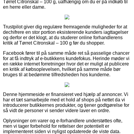
Tørret Citronskal – 100 g, uafhængig om du er på indkøb til
en herre eller dame.
Trustpilot giver dig regulære fremragende muligheder for at
dechifrere en stor portion eksisterende kunders iagttagelser
og derfor er det klogt, at du studerer online forhandlerens
kritik af Tørret Citronskal – 100 g før du shopper.
Facebook fører til på samme måde ret så passelige chancer
for at få indtryk af e-butikkens kundefokus. Herinde møder vi
en række internet forretninger hvor det er muligt at publicere
en kritik af købsoplevelsen, hvilket på samme måde bør
bruges til at bedømme tilfredsheden hos kunderne.
Denne hjemmeside er finansieret ved hjælp af annoncer. Vi
har et tæt samarbejde med et hold af shops på nettet da vi
introducerer butikkernes produkter, og tjener godtgørelse for
så vidt de personer vi sender videre laver en ordre.
Oplysninger om varer og e-forhandlere understøttes ofte,
men vi tager forbehold for rettelser der potentielt er
implementeret siden vi nyligst opdaterede de viste data.