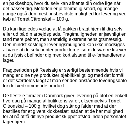
en pakkeshop, hvor du selv kan afhente din ordre lige når
det passer dig. Metoden er jo temmelig smart, og mange
gange også den mest prisbevidste mulighed for levering ved
køb af Tørret Citronskal – 100 g.
Du kan ligeledes vælge at få pakken bragt hjem til dig selv
eller ud på din arbejdsplads. Fragtmuligheden er jævnligt en
tand mere pebret, men samtidig ekstremt hensigtsmæssig.
Den mindst kostelige leveringsmulighed kan ikke modsiges
at være at du selv henter produkterne, som desværre kræver
at du fysisk befinder dig med kort afstand til e-forhandlerens
lager.
Fragtperioden på Restsalg er særligt bestemmende hvis vi
mangler dine nye produkter øjeblikkeligt, og med det formål
er det særdeles klogt at man ser den anslåede leveringsdato
for det vedkommende produkt.
De fleste e-firmaer i Danmark giver levering på blot en enkelt
hverdag på mange af butikkens varer, eksempelvis Tørret
Citronskal – 100 g, hvilket dog står og falder med at der
bestilles før et givent klokkeslæt, sådan at de har mulighed
for at nå at få dit nye produkt skippet afsted inden personalet
tager hjem.