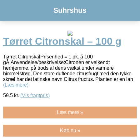
Suhrshus
Tørret Citronskal – 100 g
Tørret CitronskalPrisenhed = 1 pk. á 100
gÂ Anvendelse/beskrivelse:Citronen er velkendt
herhjemme, på trods af dens vækst under varmere
himmelstrøg. Den store duftende citrusfrugt med den tykke
skræl har det latinske navn Citrus fructus. Planten er en lan
(Læs mere)
59.5
kr.
(Vis fragtpris)
Læs mere »
Køb nu »