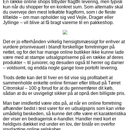
En række online shops tilbyder fragtfri levering, men typisk
kun når du shopper for en konkret sum. Som alternativ skal
du overveje den mest letkøbte fragtform, som i de fleste
tilfælde – om man opholder sig ved Vejle, Dragør eller
Jyllinge – vil blive at få bragt varerne til en pakkeshop.
Det er jo efterhånden virkelig hensigtsmæssigt for enhver at
vurdere prisniveauet i blandt forskellige forretninger på
nettet, og for det har mange online butikker ikke kunne lade
være med at stampe udsalgspriserne på en række af deres
produkter – til juniorer, og desuden også til herrer og damer
– voldsomt, og endda nogle gange love portofri levering.
Trods dette kan det til hver en tid vise sig profitabelt at
sammenholde enkelte online firmaer efter tilbud på Tørret
Citronskal – 100 g forud for at du gennemfører dit køb,
sådan at du er usvigeligt sikker på at opnå den billigste pris.
Man bør imidlertid være obs på, at når en online forretning
afhænder bedst i test varer for en udsalgspris som kan virke
umådelig beskeden, så kunne det ofte være et karakteristika
der viser en bedragerisk e-handler. Handler med kort er
heldigvis dækket ind under en lov, der bistår en overfor
snydagtige online selskaber.