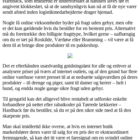
Hardback, som imidlertid er underforstået at handlen laves før et
angivent klokkeslæt, så at de sandsynligvis kan nå at få de nye varer
sendt afsted inden logistikmedarbejderne drager hjemad.
Nogle få online virksomheder byder på fragt uden gebyr, men ofte
er det kun gældende hvis du bestiller for en bestemt pris. Alternativt
må du foretrække den billigste fragttype, hvilket gerne – uafhængig
om du er tæt på Roskilde, Værløse eller Bramming – vil være at få
dem til at bringe dine produkter til en pakkeshop.
Det er efterhånden usædvanlig gnidningsløst for alle og enhver at
analysere priser på tværs af internet outlets, og af den grund har flere
online varehuse været presset til at at nedsætte salgsværdien på deres
produkter – til drenge og piger, samt til damer og herrer – helt i
bund, og endda nogle gange sikre fragt uden gebyr.
Til gengæld kan det alligevel blive rentabelt at udforske enkelte
forhandlere på nettet efter rabatkoder på Tørrede lækkerier –
Hardback før du bestiller, så du er på den sikre side med at få den
skarpeste pris.
Man skal imidlertid ikke overse, at hvis en internet butik
markedsfører deres varer til salg for en pris der er ekstraordinært
fremragende, så kan det tit være et faresignal om en svindel online