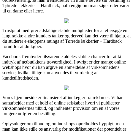
ordrekvittering, så man fremadrettet vil kunne bevise sin bestilling af
Tørrede lækkerier – Hardback, uafhængig om man søger efter varer
til en dame eller herre.
Trustpilot medfører adskillige stabile muligheder for at eftersøge en
lang række andre kunders tanker og derved kan det være til hjælp, at
du studerer e-shoppens ratings af Tørrede lækkerier – Hardback
forud for at du køber.
Facebook frembyder tilsvarende aldeles stabile chancer for at få
indtryk af netbutikkens troværdighed. I øvrigt er der mange online
webshops hvor du kan afgive en anmeldelse af virksomhedens
service, hvilket tillige kan anvendes til vurdering af
kundetilfredsheden.
Vores hjemmeside er finansieret af indtægter fra reklamer. Vi har
samarbejder med et hold af online selskaber hvori vi publicerer
virksomhedernes tilbud, og indhenter provision om en af vores
brugere udfører en bestilling.
Oplysninger om tilbud og online shops opretholdes hyppigt, men
man kan ikke stille os ansvarlig for modifikationer der potentielt er