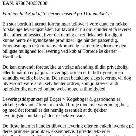
EAN:
9788740657838
Vurderet til
4.3
ud af 5 stjerner baseret på
11
anmeldelser
En stor portion internet forretninger udlover i vore dage en række
forskellige leveringsmåder. En favorit er nu om stunder at få leveret
til et afhentningssted, hvor det nemlig er ret fleksibelt for dig at
kunne hente de nyindkøbte produkter lige når det passer dig.
Fragtløsningen er jo ultra overkommelig, samt ofte ydermere den
billigste mulighed for levering ved køb af Tørrede lækkerier –
Hardback.
Du kan omvendt foretrække at vælge afsending til din privatbolig
eller til når du er på job. Leveringsformen er tit lidt dyrere, men
samtidig vældig bekvem. Den mest betalelige slags levering vil dog
utvivlsomt være at du selv henter ordren, som jo kræver at du
opholder dig nærved online webshoppens tilholdssted.
Leveringstidspunktet på Bøger > Kogebøger & gastronomi er
virkelig relevant såfremt man skal bruge dine nye varer nu og her,
og med det formål er det nemlig essentielt at du tjekker
leveringstidspunktet på den respektive vare.
De fleste internet handler tilbyder levering efter en enkelt hverdag på
deres primære produkter, eksempelvis Tørrede lækkerier –