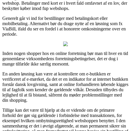
webshop. Betalinger med kort er i hvert fald omfavnet af en lov, der
beskytter køber imod fup webshops.
Generelt går vi ind for bestillinger med betalingskort eller
mobilbetaling. Alternativt bør du drage nytte af en løsning som fx
ViaBill, ifald du ser en fordel i at honorere omkostningerne over en
periode.
Inden nogen shopper hos en online forretning bør man til hver en tid
gennemlæse virksomhedens forretningsbetingelser, det er dog i
mange tilfælde ikke særlig morsomt.
En anden løsning kan være at kontrollere om e-butikken er
verificeret af e-mærket, da det er en indikator for at internet butikken
forstår dansk lovgivning, samt at online forhandleren løbende kigges
til af fagfolk som kender de gældende vilkår. Desuden tilbydes du
lejlighed til at få bistand, såfremt du møder problemstillinger med
din shopping.
Tillige kan det være til hjælp at du er vidende om de primære
forhold der gør sig gældende i forbindelse med transaktionen, for
eksempel hvilken ombytningsrettighed webshoppen benytter. I den
sammenhæng er det i øvrigt afgørende, at man permanent sikrer sin