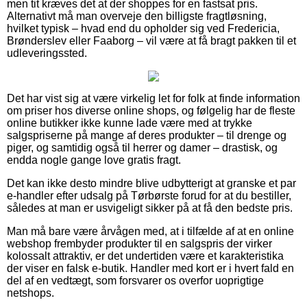
men tit kræves det at der shoppes for en fastsat pris.
Alternativt må man overveje den billigste fragtløsning,
hvilket typisk – hvad end du opholder sig ved Fredericia,
Brønderslev eller Faaborg – vil være at få bragt pakken til et
udleveringssted.
Det har vist sig at være virkelig let for folk at finde information
om priser hos diverse online shops, og følgelig har de fleste
online butikker ikke kunne lade være med at trykke
salgspriserne på mange af deres produkter – til drenge og
piger, og samtidig også til herrer og damer – drastisk, og
endda nogle gange love gratis fragt.
Det kan ikke desto mindre blive udbytterigt at granske et par
e-handler efter udsalg på Tørbørste forud for at du bestiller,
således at man er usvigeligt sikker på at få den bedste pris.
Man må bare være årvågen med, at i tilfælde af at en online
webshop frembyder produkter til en salgspris der virker
kolossalt attraktiv, er det undertiden være et karakteristika
der viser en falsk e-butik. Handler med kort er i hvert fald en
del af en vedtægt, som forsvarer os overfor uoprigtige
netshops.