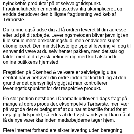
nyindkøbte produkter på et selvvalgt tidspunkt.
Fragtmuligheden er nemlig usædvanlig ukompliceret, og
endda derudover den billigste fragtløsning ved køb af
Tørbørste.
Du kunne også udse dig at få ordren leveret til din adresse
eller ud på dit arbejde. Leveringsmetoden bliver jævnligt en
lille smule mere omkostningsfuld, men endvidere super
ukompliceret. Den mindst kostelige type af levering vil dog til
enhver tid være at du selv henter pakken, men det står og
falder med at du fysisk befinder dig med kort afstand til
online butikkens hjemsted.
Fragttiden på Skønhed & velvære er selvfølgelig ultra
central når vi behøver din ordre inden for kort tid, og af den
grund er det øjensynligt vigtigt at man kontrollerer
leveringstidspunktet for det respektive produkt.
En stor portion netshops i Danmark udlover 1 dags fragt på
mange af deres produkter, eksempelvis Tørbørste, men vær
på vagt da det er betinget af at du når at bestille forud for et
nøjagtigt tidspunkt, således at de højst sandsynligt kan nå at
få de nye varer klar inden medarbejderne tager hjem.
Flere internet forhandlere sikrer levering uden beregning,