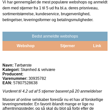
Vi har gennemgået de mest populære webshops og anmeldt
dem med stjerner fra 1 til 5 ud fra bl.a. deres prisniveau,
sortimentstørrelse, kundeservice, brugervenlighed,
betingelser, leveringsformer og betalingsmuligheder.
Bedst anmeldte webshops
Webshop
Stjerner
Link
Navn:
Tørbørste
Kategori:
Skønhed & velvære
Producent:
Varenummer:
30935782
EAN:
57807528638
Vurderet til
4.2
ud af 5 stjerner baseret på
20
anmeldelser
Masser af online selskaber foreslår nu et hav af forskellige
leveringsmetoder. En favorit iblandt mange er lige nu
afhentningssteder, og så skal du blot gå forbi efter de