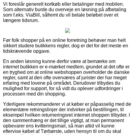
Vi foreslår generelt kortkøb eller betalinger med mobilen.
Som alternativ burde du overveje en løsning på afbetaling
som f.eks. ViaBill, såfremt du vil betale beløbet over et
længere tidsrum.
Før folk shopper på en online forretning behøver man helt
sikkert studere butikkens regler, dog er det for det meste en
tidskrævende opgave.
En anden løsning kunne derfor være at bemærke om
internet butikken er e-mærket medlem, grundet at det ofte er
en tryghed om at online webshoppen overholder de danske
regler, samt at den ofte overværes af jurister der har meget
erfaring med lovene på området. Derudover tilbydes du
mulighed for support, for så vidt du oplever udfordringer i
processen med din shopping.
Yderligere rekommanderer vi at køber er påpasselig med de
elementære retningslinjer der indvirker på bestillingen, til
eksempel hvilken returneringsret internet shoppen tilbyder. I
den sammenhæng er det tillige vigtigt, at man permanent
opbevarer ens kvitteringsmail, så man altid vil kunne
eftervise købet af Tørbørste, uden hensyn til om du skal