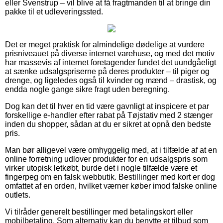
eller Svenstrup – vil blive at få fragtmanden til at bringe din
pakke til et udleveringssted.
Det er meget praktisk for almindelige dødelige at vurdere
prisniveauet på diverse internet varehuse, og med det motiv
har massevis af internet foretagender fundet det uundgåeligt
at sænke udsalgspriserne på deres produkter – til piger og
drenge, og ligeledes også til kvinder og mænd – drastisk, og
endda nogle gange sikre fragt uden beregning.
Dog kan det til hver en tid være gavnligt at inspicere et par
forskellige e-handler efter rabat på Tøjstativ med 2 stænger
inden du shopper, sådan at du er sikret at opnå den bedste
pris.
Man bør alligevel være omhyggelig med, at i tilfælde af at en
online forretning udlover produkter for en udsalgspris som
virker utopisk letkøbt, burde det i nogle tilfælde være et
fingerpeg om en falsk webbutik. Bestillinger med kort er dog
omfattet af en orden, hvilket værner køber imod falske online
outlets.
Vi tilråder generelt bestillinger med betalingskort eller
mobilbetaling. Som alternativ kan du benytte et tilbud som