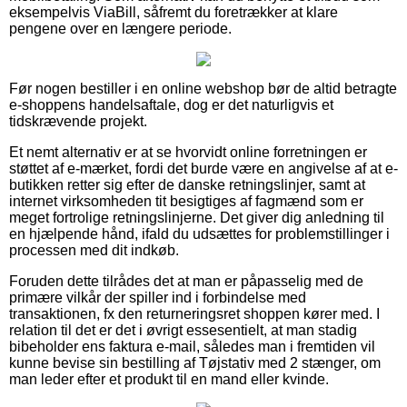
eksempelvis ViaBill, såfremt du foretrækker at klare
pengene over en længere periode.
Før nogen bestiller i en online webshop bør de altid betragte
e-shoppens handelsaftale, dog er det naturligvis et
tidskrævende projekt.
Et nemt alternativ er at se hvorvidt online forretningen er
støttet af e-mærket, fordi det burde være en angivelse af at e-
butikken retter sig efter de danske retningslinjer, samt at
internet virksomheden tit besigtiges af fagmænd som er
meget fortrolige retningslinjerne. Det giver dig anledning til
en hjælpende hånd, ifald du udsættes for problemstillinger i
processen med dit indkøb.
Foruden dette tilrådes det at man er påpasselig med de
primære vilkår der spiller ind i forbindelse med
transaktionen, fx den returneringsret shoppen kører med. I
relation til det er det i øvrigt essesentielt, at man stadig
bibeholder ens faktura e-mail, således man i fremtiden vil
kunne bevise sin bestilling af Tøjstativ med 2 stænger, om
man leder efter et produkt til en mand eller kvinde.