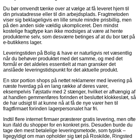
Du bør omvendt tænke over at vælge at få leveret hjem til
din privatadresse eller til din arbejdsplads. Fragtmetoden
viser sig beklageligvis en lille smule mindre prisbillig, men
på den anden side vældig ukompliceret. Den mindst
kostelige fragttype kan ikke modsiges at være at hente
produkterne selv, som desværre betinges af at du bor tæt på
e-butikkens lager.
Leveringstiden på Bolig & have er naturligvis ret væsentlig
når du behøver produktet med det samme, og med det
formål er det aldeles essentielt at man gransker det
anslåede leveringstidspunkt for det aktuelle produkt.
En stor portion shops på nettet reklamerer med levering på
næste hverdag på en lang række af deres varer,
eksempelvis Tøjstativ med 2 stænger, hvilket er afhængig af
at handlen gemmenføres forinden et besluttet klokkeslæt, så
de har udsigt til at kunne nå at få de nye varer hen til
fragtfirmaet forinden lagerpersonalet har fri.
Indtil flere internet firmaer præsterer gratis levering, men ofte
kun ifald du shopper for en konkret pris. Desuden burde du
tage den mest betalelige leveringsmetode, som typisk –
ligegyldigt om man opholder sig tæt på Roskilde, Ringsted