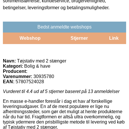
sortimentstørrelse, kundeservice, brugervenlighed,
betingelser, leveringsformer og betalingsmuligheder.
Bedst anmeldte webshops
Webshop
Stjerner
Link
Navn:
Tøjstativ med 2 stænger
Kategori:
Bolig & have
Producent:
Varenummer:
30935780
EAN:
57807524028
Vurderet til
4.4
ud af 5 stjerner baseret på
13
anmeldelser
En masse e-handler foreslår i dag et hav af forskellige
leveringsudgaver. En af de mest populære er lige nu
afhentningssteder, som gør det muligt at hente produkterne
når du har tid. Fragtformen er altså ultra overkommelig, og
typisk ydermere den prisbilligste metode til levering ved køb
af Tøjstativ med 2 stænger.