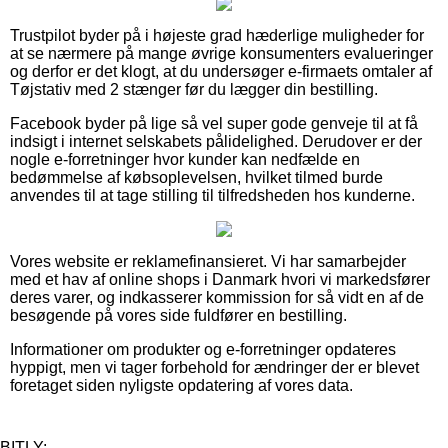
Trustpilot byder på i højeste grad hæderlige muligheder for
at se nærmere på mange øvrige konsumenters evalueringer
og derfor er det klogt, at du undersøger e-firmaets omtaler af
Tøjstativ med 2 stænger før du lægger din bestilling.
Facebook byder på lige så vel super gode genveje til at få
indsigt i internet selskabets pålidelighed. Derudover er der
nogle e-forretninger hvor kunder kan nedfælde en
bedømmelse af købsoplevelsen, hvilket tilmed burde
anvendes til at tage stilling til tilfredsheden hos kunderne.
Vores website er reklamefinansieret. Vi har samarbejder
med et hav af online shops i Danmark hvori vi markedsfører
deres varer, og indkasserer kommission for så vidt en af de
besøgende på vores side fuldfører en bestilling.
Informationer om produkter og e-forretninger opdateres
hyppigt, men vi tager forbehold for ændringer der er blevet
foretaget siden nyligste opdatering af vores data.
BITLY: