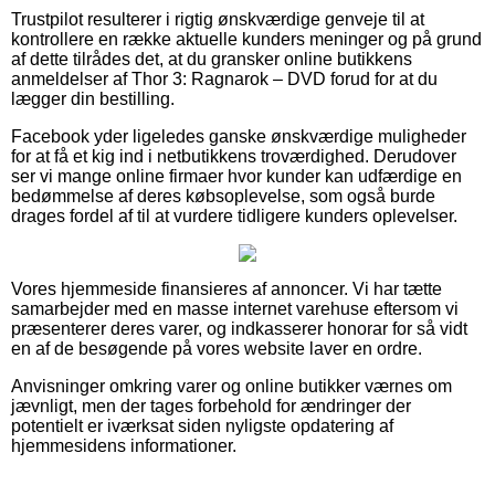
Trustpilot resulterer i rigtig ønskværdige genveje til at
kontrollere en række aktuelle kunders meninger og på grund
af dette tilrådes det, at du gransker online butikkens
anmeldelser af Thor 3: Ragnarok – DVD forud for at du
lægger din bestilling.
Facebook yder ligeledes ganske ønskværdige muligheder
for at få et kig ind i netbutikkens troværdighed. Derudover
ser vi mange online firmaer hvor kunder kan udfærdige en
bedømmelse af deres købsoplevelse, som også burde
drages fordel af til at vurdere tidligere kunders oplevelser.
Vores hjemmeside finansieres af annoncer. Vi har tætte
samarbejder med en masse internet varehuse eftersom vi
præsenterer deres varer, og indkasserer honorar for så vidt
en af de besøgende på vores website laver en ordre.
Anvisninger omkring varer og online butikker værnes om
jævnligt, men der tages forbehold for ændringer der
potentielt er iværksat siden nyligste opdatering af
hjemmesidens informationer.