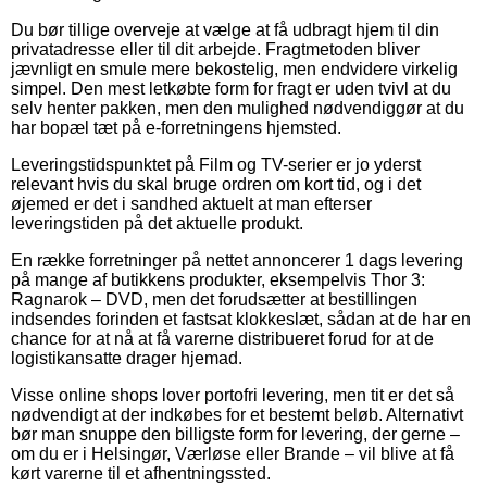
Du bør tillige overveje at vælge at få udbragt hjem til din
privatadresse eller til dit arbejde. Fragtmetoden bliver
jævnligt en smule mere bekostelig, men endvidere virkelig
simpel. Den mest letkøbte form for fragt er uden tvivl at du
selv henter pakken, men den mulighed nødvendiggør at du
har bopæl tæt på e-forretningens hjemsted.
Leveringstidspunktet på Film og TV-serier er jo yderst
relevant hvis du skal bruge ordren om kort tid, og i det
øjemed er det i sandhed aktuelt at man efterser
leveringstiden på det aktuelle produkt.
En række forretninger på nettet annoncerer 1 dags levering
på mange af butikkens produkter, eksempelvis Thor 3:
Ragnarok – DVD, men det forudsætter at bestillingen
indsendes forinden et fastsat klokkeslæt, sådan at de har en
chance for at nå at få varerne distribueret forud for at de
logistikansatte drager hjemad.
Visse online shops lover portofri levering, men tit er det så
nødvendigt at der indkøbes for et bestemt beløb. Alternativt
bør man snuppe den billigste form for levering, der gerne –
om du er i Helsingør, Værløse eller Brande – vil blive at få
kørt varerne til et afhentningssted.