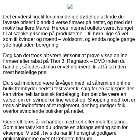
Det er yderst ligetil for almindelige dødelige at finde de
laveste priser i blandt diverse firmaer på nettet, og med det
motiv har flere Marvel Heroes internet outlets været tvunget
til at sænke priserne på produkterne – til børn, lige så vel
som til kvinder og mænd – voldsomt, og endda nogle gange
yde fragt uden beregning.
Dog kan det trods alt være lønsomt at prøve visse online
firmaer efter rabat på Thor 3: Ragnarok – DVD inden du
handler, således at man er velinformeret til at få fat i den
mest betalelige pris.
Du skal imidlertid være årvågen med, at såfremt en online
butik frembyder bedst i test varer til salg for en salgspris der
kan virke helt fantastisk fordelagtig, bør det ofte være en
varsel om en svindel online webshop. Shopping med kort er
trods alt indbefattet af et reglement, der begunstiger folk
overfor svindlende butikker på nettet.
Generelt foreslår vi handler med kort eller mobilbetaling.
Som alternativ kan du udnytte en afdragsløsning som for
eksempel ViaBill, hvis du har til hensigt at godtgøre
omkostningerne over et længere tidsrum.