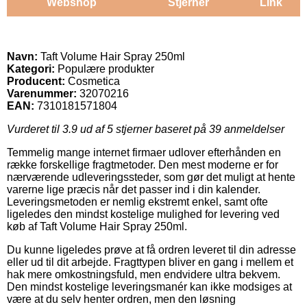
Webshop
Stjerner
Link
Navn:
Taft Volume Hair Spray 250ml
Kategori:
Populære produkter
Producent:
Cosmetica
Varenummer:
32070216
EAN:
7310181571804
Vurderet til
3.9
ud af 5 stjerner baseret på
39
anmeldelser
Temmelig mange internet firmaer udlover efterhånden en
række forskellige fragtmetoder. Den mest moderne er for
nærværende udleveringssteder, som gør det muligt at hente
varerne lige præcis når det passer ind i din kalender.
Leveringsmetoden er nemlig ekstremt enkel, samt ofte
ligeledes den mindst kostelige mulighed for levering ved
køb af Taft Volume Hair Spray 250ml.
Du kunne ligeledes prøve at få ordren leveret til din adresse
eller ud til dit arbejde. Fragttypen bliver en gang i mellem et
hak mere omkostningsfuld, men endvidere ultra bekvem.
Den mindst kostelige leveringsmanér kan ikke modsiges at
være at du selv henter ordren, men den løsning