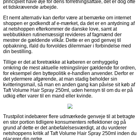
principielt have øje for dens forretningsaftale, det er dog ofte
et tidskrævende arbejde.
Et nemt alternativ kan derfor være at bemærke om internet
shoppen er godkendt af e-mærket, da det er en antydning af
at netshoppen efterkommer de danske love, samt at
webbutikken rutinemæssigt revideres af fagmænd der
mestrer de gældende vilkår. Dette er en god genvej til
opbakning, ifald du forvoldes dilemmaer i forbindelse med
din bestilling.
Tillige er det at foretrække at køberen er omhyggelig
omkring de mest aktuelle retningslinjer gældende for ordren,
for eksempel den byttepolitik e-handlen anvender. Derfor er
det ydermere afgørende, at man stadig beholder sin
kvitteringsmail, så man en anden gang kan påvise sit køb af
Taft Volume Hair Spray 250ml, uden hensyn til om du er på
udkig efter varer til en mand eller kvinde.
Trustpilot indebærer flere udmærkede genveje til at betragte
en stor portion tidligere konsumenters reflektioner og på
grund af dette er det anbefalelsesværdigt, at du vurderer
netshoppens kritik af Taft Volume Hair Spray 250ml inden du
placerer din ordre.