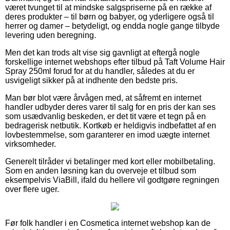
været tvunget til at mindske salgspriserne på en række af
deres produkter – til børn og babyer, og yderligere også til
herrer og damer – betydeligt, og endda nogle gange tilbyde
levering uden beregning.
Men det kan trods alt vise sig gavnligt at eftergå nogle
forskellige internet webshops efter tilbud på Taft Volume Hair
Spray 250ml forud for at du handler, således at du er
usvigeligt sikker på at indhente den bedste pris.
Man bør blot være årvågen med, at såfremt en internet
handler udbyder deres varer til salg for en pris der kan ses
som usædvanlig beskeden, er det tit være et tegn på en
bedragerisk netbutik. Kortkøb er heldigvis indbefattet af en
lovbestemmelse, som garanterer en imod uægte internet
virksomheder.
Generelt tilråder vi betalinger med kort eller mobilbetaling.
Som en anden løsning kan du overveje et tilbud som
eksempelvis ViaBill, ifald du hellere vil godtgøre regningen
over flere uger.
Før folk handler i en Cosmetica internet webshop kan de