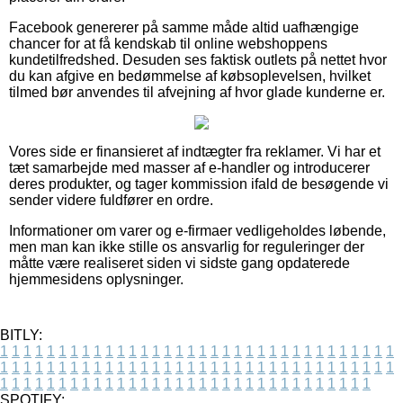
Facebook genererer på samme måde altid uafhængige
chancer for at få kendskab til online webshoppens
kundetilfredshed. Desuden ses faktisk outlets på nettet hvor
du kan afgive en bedømmelse af købsoplevelsen, hvilket
tilmed bør anvendes til afvejning af hvor glade kunderne er.
Vores side er finansieret af indtægter fra reklamer. Vi har et
tæt samarbejde med masser af e-handler og introducerer
deres produkter, og tager kommission ifald de besøgende vi
sender videre fuldfører en ordre.
Informationer om varer og e-firmaer vedligeholdes løbende,
men man kan ikke stille os ansvarlig for reguleringer der
måtte være realiseret siden vi sidste gang opdaterede
hjemmesidens oplysninger.
BITLY:
1
1
1
1
1
1
1
1
1
1
1
1
1
1
1
1
1
1
1
1
1
1
1
1
1
1
1
1
1
1
1
1
1
1
1
1
1
1
1
1
1
1
1
1
1
1
1
1
1
1
1
1
1
1
1
1
1
1
1
1
1
1
1
1
1
1
1
1
1
1
1
1
1
1
1
1
1
1
1
1
1
1
1
1
1
1
1
1
1
1
1
1
1
1
1
1
1
1
1
1
SPOTIFY: