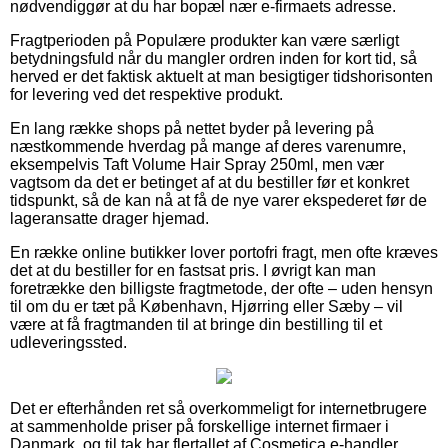
nødvendiggør at du har bopæl nær e-firmaets adresse.
Fragtperioden på Populære produkter kan være særligt
betydningsfuld når du mangler ordren inden for kort tid, så
herved er det faktisk aktuelt at man besigtiger tidshorisonten
for levering ved det respektive produkt.
En lang række shops på nettet byder på levering på
næstkommende hverdag på mange af deres varenumre,
eksempelvis Taft Volume Hair Spray 250ml, men vær
vagtsom da det er betinget af at du bestiller før et konkret
tidspunkt, så de kan nå at få de nye varer ekspederet før de
lageransatte drager hjemad.
En række online butikker lover portofri fragt, men ofte kræves
det at du bestiller for en fastsat pris. I øvrigt kan man
foretrække den billigste fragtmetode, der ofte – uden hensyn
til om du er tæt på København, Hjørring eller Sæby – vil
være at få fragtmanden til at bringe din bestilling til et
udleveringssted.
Det er efterhånden ret så overkommeligt for internetbrugere
at sammenholde priser på forskellige internet firmaer i
Danmark, og til tak har flertallet af Cosmetica e-handler