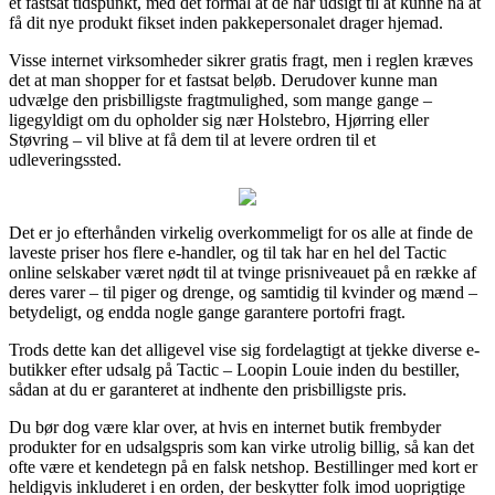
et fastsat tidspunkt, med det formål at de har udsigt til at kunne nå at
få dit nye produkt fikset inden pakkepersonalet drager hjemad.
Visse internet virksomheder sikrer gratis fragt, men i reglen kræves
det at man shopper for et fastsat beløb. Derudover kunne man
udvælge den prisbilligste fragtmulighed, som mange gange –
ligegyldigt om du opholder sig nær Holstebro, Hjørring eller
Støvring – vil blive at få dem til at levere ordren til et
udleveringssted.
Det er jo efterhånden virkelig overkommeligt for os alle at finde de
laveste priser hos flere e-handler, og til tak har en hel del Tactic
online selskaber været nødt til at tvinge prisniveauet på en række af
deres varer – til piger og drenge, og samtidig til kvinder og mænd –
betydeligt, og endda nogle gange garantere portofri fragt.
Trods dette kan det alligevel vise sig fordelagtigt at tjekke diverse e-
butikker efter udsalg på Tactic – Loopin Louie inden du bestiller,
sådan at du er garanteret at indhente den prisbilligste pris.
Du bør dog være klar over, at hvis en internet butik frembyder
produkter for en udsalgspris som kan virke utrolig billig, så kan det
ofte være et kendetegn på en falsk netshop. Bestillinger med kort er
heldigvis inkluderet i en orden, der beskytter folk imod uoprigtige