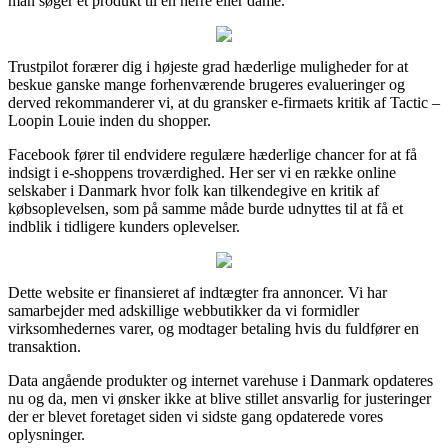
man søger et produkt til en herre eller dame.
Trustpilot forærer dig i højeste grad hæderlige muligheder for at
beskue ganske mange forhenværende brugeres evalueringer og
derved rekommanderer vi, at du gransker e-firmaets kritik af Tactic –
Loopin Louie inden du shopper.
Facebook fører til endvidere regulære hæderlige chancer for at få
indsigt i e-shoppens troværdighed. Her ser vi en række online
selskaber i Danmark hvor folk kan tilkendegive en kritik af
købsoplevelsen, som på samme måde burde udnyttes til at få et
indblik i tidligere kunders oplevelser.
Dette website er finansieret af indtægter fra annoncer. Vi har
samarbejder med adskillige webbutikker da vi formidler
virksomhedernes varer, og modtager betaling hvis du fuldfører en
transaktion.
Data angående produkter og internet varehuse i Danmark opdateres
nu og da, men vi ønsker ikke at blive stillet ansvarlig for justeringer
der er blevet foretaget siden vi sidste gang opdaterede vores
oplysninger.