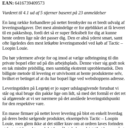
EAN:
6416739409573
Vurderet til
4.1
ud af 5 stjerner baseret på
23
anmeldelser
En lang række forhandlere på nettet frembyder nu et bredt udvalg af
leveringsudgaver. Det mest almindelige er for øjeblikket at få leveret
til en pakkeshop, fordi det så er super fleksibelt for dig at kunne
hente ordren lige når det passer dig. Den er altså yderst smart, samt
ofte ligeledes den mest letkøbte leveringsmodel ved køb af Tactic –
Loopin Louie.
Du bør ydermere afveje for og imod at vælge udbringning til din
private bopæl eller ud på din arbejdsplads. Denne viser sig godt nok
en tak mindre prisbillig, men samtidig ekstremt uproblematisk. Den
billigste metode til levering er utvivlsomt at hente produkterne selv,
hvilket er betinget af at du har bopæl lige ved webshoppens adresse.
Leveringstiden på Legetøj er jo super udslagsgivende forudsat vi
står og skal bruge din pakke lige om lidt, så med det formål er det ret
så afgørende at vi ser nærmere på det anslåede leveringstidspunkt
for den respektive vare.
En masse firmaer på nettet lover levering på blot en enkelt hverdag
på deres bedst sælgende produkter, eksempelvis Tactic – Loopin
Louie, men glem ikke at det stiller krav om at ordren laves forinden