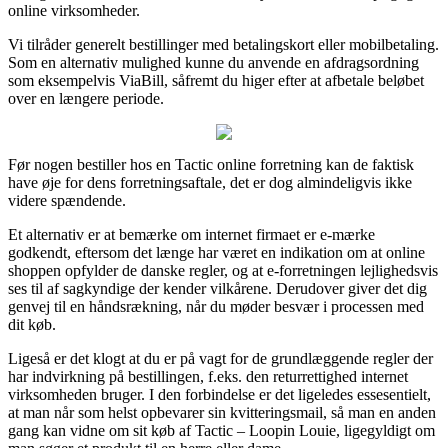
online virksomheder.
Vi tilråder generelt bestillinger med betalingskort eller mobilbetaling.
Som en alternativ mulighed kunne du anvende en afdragsordning
som eksempelvis ViaBill, såfremt du higer efter at afbetale beløbet
over en længere periode.
Før nogen bestiller hos en Tactic online forretning kan de faktisk
have øje for dens forretningsaftale, det er dog almindeligvis ikke
videre spændende.
Et alternativ er at bemærke om internet firmaet er e-mærke
godkendt, eftersom det længe har været en indikation om at online
shoppen opfylder de danske regler, og at e-forretningen lejlighedsvis
ses til af sagkyndige der kender vilkårene. Derudover giver det dig
genvej til en håndsrækning, når du møder besvær i processen med
dit køb.
Ligeså er det klogt at du er på vagt for de grundlæggende regler der
har indvirkning på bestillingen, f.eks. den returrettighed internet
virksomheden bruger. I den forbindelse er det ligeledes essesentielt,
at man når som helst opbevarer sin kvitteringsmail, så man en anden
gang kan vidne om sit køb af Tactic – Loopin Louie, ligegyldigt om