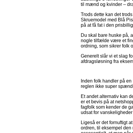
til mænd og kvinder – dr
Trods dette kan det trods 
Skruemodel med Blå Piste
på at få fat i den prisbilli
Du skal bare huske på, at 
nogle tilfælde være et fi
ordning, som sikrer folk o
Generelt slår vi et slag 
afdragsløsning fra eksempe
Inden folk handler på en
reglen ikke super spæn
Et andet alternativ kan de
er et bevis på at netshop
fagfolk som kender de gæl
udsat for vanskeligheder
Ligeså er det fornuftigt
ordren, til eksempel den