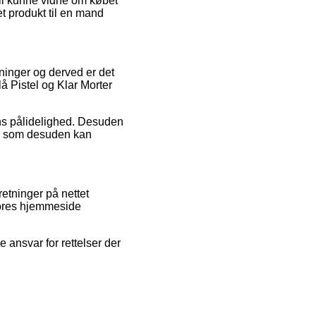
vil kunne vidne om købet
t produkt til en mand
eninger og derved er det
å Pistel og Klar Morter
ens pålidelighed. Desuden
n, som desuden kan
etninger på nettet
 vores hjemmeside
 ansvar for rettelser der