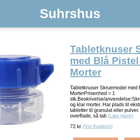
Suhrshus
Tabletknuser 
med Blå Pistel
Morter
Tabletknuser Skruemodel med Bl
MorterPrisenhed = 1
stk.Beskrivelse/anvendelse:Skr
og klar morter. Har plads til ekst
tabletter til granulat eller pulve
overflade, så tab
(Læs mere)
72
kr.
(Vis fragtpris)