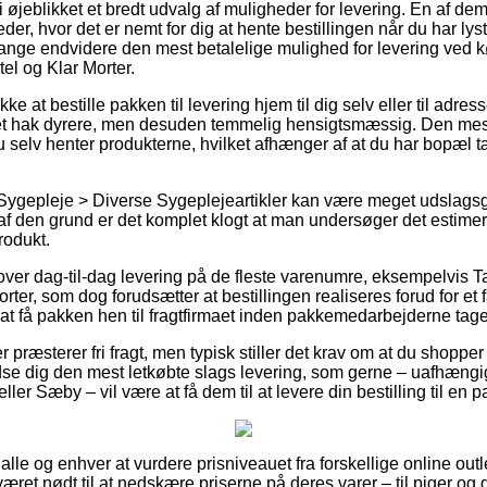
 i øjeblikket et bredt udvalg af muligheder for levering. En af d
der, hvor det er nemt for dig at hente bestillingen når du har lys
nge endvidere den mest betalelige mulighed for levering ved k
l og Klar Morter.
 at bestille pakken til levering hjem til dig selv eller til adres
t et hak dyrere, men desuden temmelig hensigtsmæssig. Den mest 
u selv henter produkterne, hvilket afhænger af at du har bopæl t
 Sygepleje > Diverse Sygeplejeartikler kan være meget udslags
å af den grund er det komplet klogt at man undersøger det estime
odukt.
lover dag-til-dag levering på de fleste varenumre, eksempelvis
rter, som dog forudsætter at bestillingen realiseres forud for et 
 at få pakken hen til fragtfirmaet inden pakkemedarbejderne tag
ler præsterer fri fragt, men typisk stiller det krav om at du shoppe
se dig den mest letkøbte slags levering, som gerne – uafhængi
ller Sæby – vil være at få dem til at levere din bestilling til en
alle og enhver at vurdere prisniveauet fra forskellige online out
 været nødt til at nedskære priserne på deres varer – til piger 