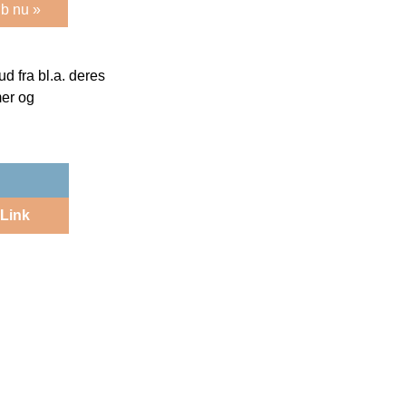
b nu »
 fra bl.a. deres
mer og
Link