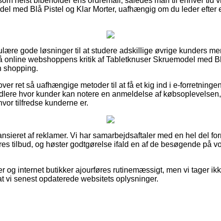
 som helst bibeholder ens ordremail, således man til enhver tid 
el med Blå Pistel og Klar Morter, uafhængig om du leder efter e
gulære gode løsninger til at studere adskillige øvrige kunders m
g på online webshoppens kritik af Tabletknuser Skruemodel med Bl
n shopping.
er ret så uafhængige metoder til at få et kig ind i e-forretning
dlere hvor kunder kan notere en anmeldelse af købsoplevelse
hvor tilfredse kunderne er.
sieret af reklamer. Vi har samarbejdsaftaler med en hel del forr
eres tilbud, og høster godtgørelse ifald en af de besøgende på
 og internet butikker ajourføres rutinemæssigt, men vi tager ikke
at vi senest opdaterede websitets oplysninger.