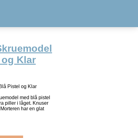
Skruemodel
 og Klar
å Pistel og Klar
uemodel med blå pistel
ra piller i låget. Knuser
r. Morteren har en glat