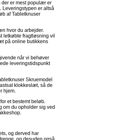
em der er mest populær er
t. Leveringstypen er altså
øb af Tabletknuser
sen hvor du arbejder.
letkøbte fragtløsning vil
æt på online butikkens
givende når vi behøver
rede leveringstidspunkt
 Tabletknuser Skruemodel
fastsat klokkeslæt, så de
er hjem.
r for et bestemt beløb.
g om du opholder sig ved
 pakkeshop.
lets, og derved har
og drenge, og desuden også