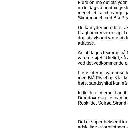
Flere online outlets yder
nu til dags afhentningsste
meget let, samt mange ga
Skruemodel med Blå Piste
Du kan ydermere foretrække
Fragtformen viser sig ti
dog utvivlsomt være at d
adresse.
Antal dages levering på
varerne øjeblikkeligt, s
ved det vedkommende pr
Flere internet varehuse 
med Blå Pistel og Klar Mo
højst sandsynligt kan nå
Indtil flere internet hand
Derudover skulle man ud
Roskilde, Solrød Strand e
Det er super bekvemt for 
adskillige e-forretninger