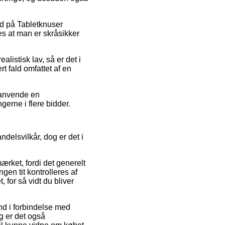
bud på Tabletknuser
es at man er skråsikker
listisk lav, så er det i
t fald omfattet af en
u anvende en
ngerne i flere bidder.
delsvilkår, dog er det i
mærket, fordi det generelt
en tit kontrolleres af
 for så vidt du bliver
nd i forbindelse med
g er det også