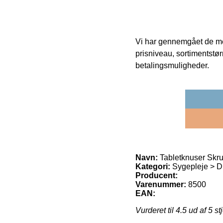
Vi har gennemgået de mes
prisniveau, sortimentstø
betalingsmuligheder.
Navn:
Tabletknuser Skru
Kategori:
Sygepleje > Di
Producent:
Varenummer:
8500
EAN:
Vurderet til
4.5
ud af 5 st