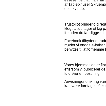
essesentielt, at man når
af Tabletknuser Skruemod
eller kvinde.
Trustpilot bringer dig re
klogt, at du tager et ki
forinden du færdiggør di
Facebook tilbyder derudov
møder vi endda e-forhan
benyttes til at fornemme 
Vores hjemmeside er finan
eftersom vi publicerer d
fuldfører en bestilling.
Anvisninger omkring varer
kan være foretaget efter 