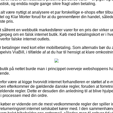
astisk, og endda nogle gange sikre fragt uden betaling.
alt være nyttigt at analysere et par forskellige e-shops efter til
l og Klar Morter forud for at du gennemfører din handel, såled
gste pris.
såfremt en webbutik markedsfører varer for en pris der virker urea
ngerpeg om en falsk internet butik. Køb med betalingskort er i hver
verfor falske internet outlets.
for betalinger med kort eller mobilbetaling. Som alternativ bør d
lvis ViaBill, i tilfælde af at du har til hensigt at klare omkostni
 butik på nettet burde man i princippet overveje webshoppens han
dende.
rfor være at kigge hvorvidt internet forhandleren er støttet af e-
pen efterkommer de gældende danske regler, foruden at forretning
dende regler. Dette er desuden din anledning til at blive hjulpet,
 i processen med din ordre.
 at køber er vidende om de mest vedkommende regler der spiller i
 returneringsret internet selskabet kører med. I den sammenhæn