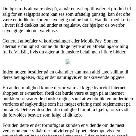
Du bør trods alt være obs på, at når en e-shop tilbyder et produkt til
salg for en salgspris som kan ses som ufattelig gunstig, kan det ofte
være en indikator for en snydagtig online butik. Handler med kort er
i hvert fald dækket ind under et regulativ, der hjælper os overfor
snydagtige internet varehuse.
Generelt anbefaler vi kortbetalinger eller MobilePay. Som en
alternativ mulighed kunne du drage nytte af en afbetalingsordning
fra fx ViaBill, hvis du agter at finansiere betalingen i flere bidder.
Inden nogen bestiller på en e-handler kan man altid tage stilling til
deres betingelser, dog er det naturligvis en tidskrævende opgave.
En anden mulighed kunne derfor være at kigge hvorvidt internet
shoppen er e-mærket, fordi det burde være et tegn på at internet
butikken forsvarer de danske regler, samt at webbutikken undertiden
vurderes af sagkyndige som har meget erfaring med reglementet på
området. Dette er desuden din mulighed for at få hjælp, for så vidt
du forvoldes besvær som følge af dit køb.
Foruden dette er det fornuftigt at kunden er vidende om de mest
vedkommende vilkår der indvirker på købet, eksempelvis den