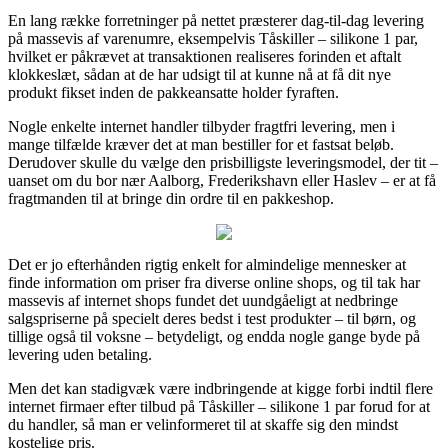
En lang række forretninger på nettet præsterer dag-til-dag levering
på massevis af varenumre, eksempelvis Tåskiller – silikone 1 par,
hvilket er påkrævet at transaktionen realiseres forinden et aftalt
klokkeslæt, sådan at de har udsigt til at kunne nå at få dit nye
produkt fikset inden de pakkeansatte holder fyraften.
Nogle enkelte internet handler tilbyder fragtfri levering, men i
mange tilfælde kræver det at man bestiller for et fastsat beløb.
Derudover skulle du vælge den prisbilligste leveringsmodel, der tit –
uanset om du bor nær Aalborg, Frederikshavn eller Haslev – er at få
fragtmanden til at bringe din ordre til en pakkeshop.
Det er jo efterhånden rigtig enkelt for almindelige mennesker at
finde information om priser fra diverse online shops, og til tak har
massevis af internet shops fundet det uundgåeligt at nedbringe
salgspriserne på specielt deres bedst i test produkter – til børn, og
tillige også til voksne – betydeligt, og endda nogle gange byde på
levering uden betaling.
Men det kan stadigvæk være indbringende at kigge forbi indtil flere
internet firmaer efter tilbud på Tåskiller – silikone 1 par forud for at
du handler, så man er velinformeret til at skaffe sig den mindst
kostelige pris.