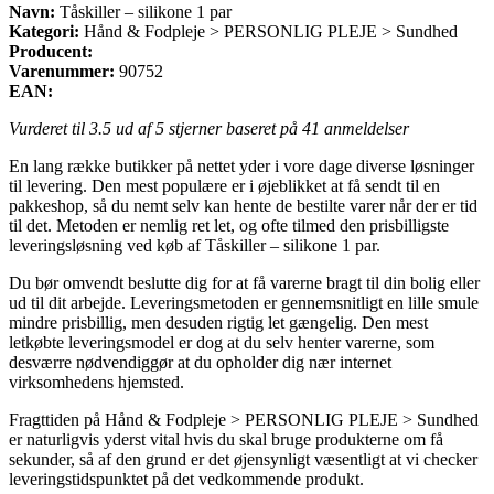
Navn:
Tåskiller – silikone 1 par
Kategori:
Hånd & Fodpleje > PERSONLIG PLEJE > Sundhed
Producent:
Varenummer:
90752
EAN:
Vurderet til
3.5
ud af 5 stjerner baseret på
41
anmeldelser
En lang række butikker på nettet yder i vore dage diverse løsninger
til levering. Den mest populære er i øjeblikket at få sendt til en
pakkeshop, så du nemt selv kan hente de bestilte varer når der er tid
til det. Metoden er nemlig ret let, og ofte tilmed den prisbilligste
leveringsløsning ved køb af Tåskiller – silikone 1 par.
Du bør omvendt beslutte dig for at få varerne bragt til din bolig eller
ud til dit arbejde. Leveringsmetoden er gennemsnitligt en lille smule
mindre prisbillig, men desuden rigtig let gængelig. Den mest
letkøbte leveringsmodel er dog at du selv henter varerne, som
desværre nødvendiggør at du opholder dig nær internet
virksomhedens hjemsted.
Fragttiden på Hånd & Fodpleje > PERSONLIG PLEJE > Sundhed
er naturligvis yderst vital hvis du skal bruge produkterne om få
sekunder, så af den grund er det øjensynligt væsentligt at vi checker
leveringstidspunktet på det vedkommende produkt.