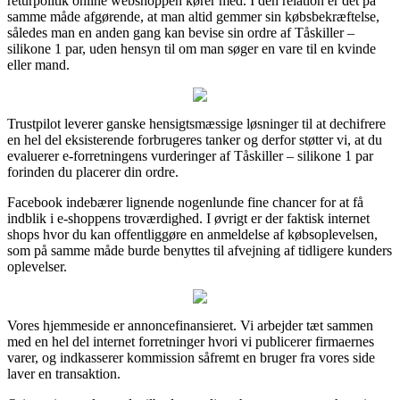
returpolitik online webshoppen kører med. I den relation er det på
samme måde afgørende, at man altid gemmer sin købsbekræftelse,
således man en anden gang kan bevise sin ordre af Tåskiller –
silikone 1 par, uden hensyn til om man søger en vare til en kvinde
eller mand.
Trustpilot leverer ganske hensigtsmæssige løsninger til at dechifrere
en hel del eksisterende forbrugeres tanker og derfor støtter vi, at du
evaluerer e-forretningens vurderinger af Tåskiller – silikone 1 par
forinden du placerer din ordre.
Facebook indebærer lignende nogenlunde fine chancer for at få
indblik i e-shoppens troværdighed. I øvrigt er der faktisk internet
shops hvor du kan offentliggøre en anmeldelse af købsoplevelsen,
som på samme måde burde benyttes til afvejning af tidligere kunders
oplevelser.
Vores hjemmeside er annoncefinansieret. Vi arbejder tæt sammen
med en hel del internet forretninger hvori vi publicerer firmaernes
varer, og indkasserer kommission såfremt en bruger fra vores side
laver en transaktion.