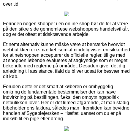
over tid.
Forinden nogen shopper i en online shop bør de for at være
på den sikre side gennemlæse webshoppens handelsvilkår,
dog er det oftest et tidskrævende arbejde.
Et nemt alternativ kunne måske være at bemærke hvorvidt
webbutikken er e-mærket, som almindeligvis er en sikkerhed
for at netshoppen accepterer de officielle regler, tillige med
at shoppen løbende evalueres af sagkyndige som er meget
bekendte med reglerne på området. Desuden giver det dig
anledning til assistance, ifald du bliver udsat for besvær med
dit køb.
Foruden dette er det smart at køberen er omhyggelig
omkring de fundamentale bestemmelser der kan have
indvirkning på bestillingen, f.eks. den ombytningspolitik
netbutikken lover. Her er det tilmed afgørende, at man stadig
bibeholder ens faktura, således man i fremtiden kan bevidne
handlen af Sygeplejersken – Hæftet, uanset om du er på
indkøb til en pige eller dreng.