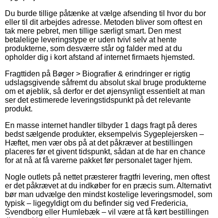
Du burde tillige påtænke at vælge afsending til hvor du bor
eller til dit arbejdes adresse. Metoden bliver som oftest en
tak mere pebret, men tillige særligt smart. Den mest
betalelige leveringstype er uden tvivl selv at hente
produkterne, som desværre står og falder med at du
opholder dig i kort afstand af internet firmaets hjemsted.
Fragttiden på Bøger > Biografier & erindringer er rigtig
udslagsgivende såfremt du absolut skal bruge produkterne
om et øjeblik, så derfor er det øjensynligt essentielt at man
ser det estimerede leveringstidspunkt på det relevante
produkt.
En masse internet handler tilbyder 1 dags fragt på deres
bedst sælgende produkter, eksempelvis Sygeplejersken –
Hæftet, men vær obs på at det påkræver at bestillingen
placeres før et givent tidspunkt, sådan at de har en chance
for at nå at få varerne pakket før personalet tager hjem.
Nogle outlets på nettet præsterer fragtfri levering, men oftest
er det påkrævet at du indkøber for en præcis sum. Alternativt
bør man udvælge den mindst kostelige leveringsmodel, som
typisk – ligegyldigt om du befinder sig ved Fredericia,
Svendborg eller Humlebæk – vil være at få kørt bestillingen