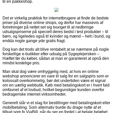
til en pakkeshop.
Det er virkelig praktisk for internetbrugere at finde de bedste
priser på diverse online shops, og derfor har massevis af
forretninger på nettet set sig tvunget til at nedbringe
udsalgspriserne på specielt deres bedst i test produkter – til
børn, og ligeledes også til kvinder og mænd – helt i bund, og
endda nogle gange yde gratis fragt.
Dog kan det trods alt blive rentabelt at se nærmere på nogle
forskellige e-butikker efter udsalg på Sygeplejersken –
Hæftet før du køber, sådan at man er garanteret at opnå den
mindst kostelige pris.
Man skal dog være omhyggelig med, at hvis en online
webshop annoncerer en vare til salg for en salgspris som er
kolossalt overkommelig, bør det undertiden være et signal
om en uærlig webbutik. Køb med betalingskort er i hvert fald
omfavnet af et lovbud, hvilket begunstiger kunden overfor
bedrageriske internet virksomheder.
Generelt slår vi et slag for bestillinger med betalingskort eller
mobilbetaling. Som alternativ burde du drage nytte af et
tilbud som fx ViaBill, når du ser en fordel i at betale beløbet