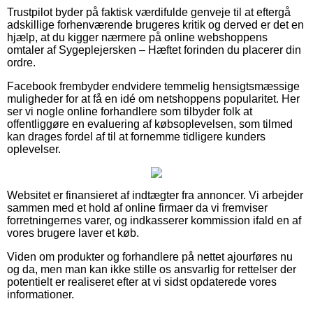
Trustpilot byder på faktisk værdifulde genveje til at eftergå
adskillige forhenværende brugeres kritik og derved er det en
hjælp, at du kigger nærmere på online webshoppens
omtaler af Sygeplejersken – Hæftet forinden du placerer din
ordre.
Facebook frembyder endvidere temmelig hensigtsmæssige
muligheder for at få en idé om netshoppens popularitet. Her
ser vi nogle online forhandlere som tilbyder folk at
offentliggøre en evaluering af købsoplevelsen, som tilmed
kan drages fordel af til at fornemme tidligere kunders
oplevelser.
Websitet er finansieret af indtægter fra annoncer. Vi arbejder
sammen med et hold af online firmaer da vi fremviser
forretningernes varer, og indkasserer kommission ifald en af
vores brugere laver et køb.
Viden om produkter og forhandlere på nettet ajourføres nu
og da, men man kan ikke stille os ansvarlig for rettelser der
potentielt er realiseret efter at vi sidst opdaterede vores
informationer.