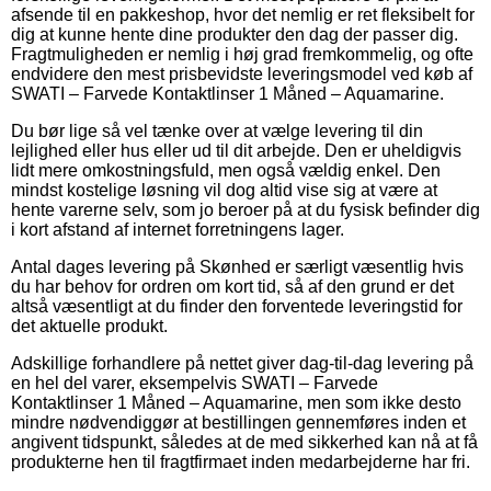
afsende til en pakkeshop, hvor det nemlig er ret fleksibelt for
dig at kunne hente dine produkter den dag der passer dig.
Fragtmuligheden er nemlig i høj grad fremkommelig, og ofte
endvidere den mest prisbevidste leveringsmodel ved køb af
SWATI – Farvede Kontaktlinser 1 Måned – Aquamarine.
Du bør lige så vel tænke over at vælge levering til din
lejlighed eller hus eller ud til dit arbejde. Den er uheldigvis
lidt mere omkostningsfuld, men også vældig enkel. Den
mindst kostelige løsning vil dog altid vise sig at være at
hente varerne selv, som jo beroer på at du fysisk befinder dig
i kort afstand af internet forretningens lager.
Antal dages levering på Skønhed er særligt væsentlig hvis
du har behov for ordren om kort tid, så af den grund er det
altså væsentligt at du finder den forventede leveringstid for
det aktuelle produkt.
Adskillige forhandlere på nettet giver dag-til-dag levering på
en hel del varer, eksempelvis SWATI – Farvede
Kontaktlinser 1 Måned – Aquamarine, men som ikke desto
mindre nødvendiggør at bestillingen gennemføres inden et
angivent tidspunkt, således at de med sikkerhed kan nå at få
produkterne hen til fragtfirmaet inden medarbejderne har fri.