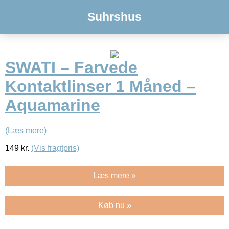
Suhrshus
SWATI – Farvede
Kontaktlinser 1 Måned –
Aquamarine
(Læs mere)
149
kr.
(Vis fragtpris)
Læs mere »
Køb nu »