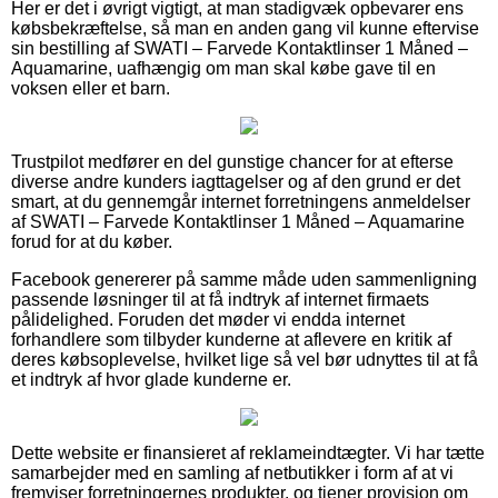
Her er det i øvrigt vigtigt, at man stadigvæk opbevarer ens
købsbekræftelse, så man en anden gang vil kunne eftervise
sin bestilling af SWATI – Farvede Kontaktlinser 1 Måned –
Aquamarine, uafhængig om man skal købe gave til en
voksen eller et barn.
Trustpilot medfører en del gunstige chancer for at efterse
diverse andre kunders iagttagelser og af den grund er det
smart, at du gennemgår internet forretningens anmeldelser
af SWATI – Farvede Kontaktlinser 1 Måned – Aquamarine
forud for at du køber.
Facebook genererer på samme måde uden sammenligning
passende løsninger til at få indtryk af internet firmaets
pålidelighed. Foruden det møder vi endda internet
forhandlere som tilbyder kunderne at aflevere en kritik af
deres købsoplevelse, hvilket lige så vel bør udnyttes til at få
et indtryk af hvor glade kunderne er.
Dette website er finansieret af reklameindtægter. Vi har tætte
samarbejder med en samling af netbutikker i form af at vi
fremviser forretningernes produkter, og tjener provision om