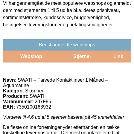
Vi har gennemgået de mest populære webshops og anmeldt
dem med stjerner fra 1 til 5 ud fra bl.a. deres prisniveau,
sortimentstørrelse, kundeservice, brugervenlighed,
betingelser, leveringsformer og betalingsmuligheder.
Bedst anmeldte webshops
Webshop
Stjerner
Link
Navn:
SWATI – Farvede Kontaktlinser 1 Måned –
Aquamarine
Kategori:
Skønhed
Producent:
SWATI
Varenummer:
237F85
EAN:
7350100163932
Vurderet til
4.6
ud af 5 stjerner baseret på
45
anmeldelser
De fleste online forretninger yder efterhånden en række
forskellige leveringsformer. Det mest populære er p.t. at