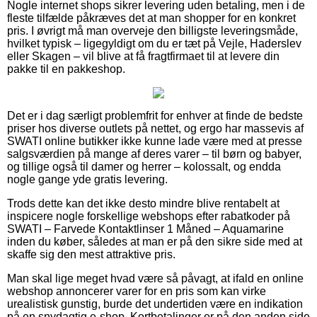
Nogle internet shops sikrer levering uden betaling, men i de
fleste tilfælde påkræves det at man shopper for en konkret
pris. I øvrigt må man overveje den billigste leveringsmåde,
hvilket typisk – ligegyldigt om du er tæt på Vejle, Haderslev
eller Skagen – vil blive at få fragtfirmaet til at levere din
pakke til en pakkeshop.
Det er i dag særligt problemfrit for enhver at finde de bedste
priser hos diverse outlets på nettet, og ergo har massevis af
SWATI online butikker ikke kunne lade være med at presse
salgsværdien på mange af deres varer – til børn og babyer,
og tillige også til damer og herrer – kolossalt, og endda
nogle gange yde gratis levering.
Trods dette kan det ikke desto mindre blive rentabelt at
inspicere nogle forskellige webshops efter rabatkoder på
SWATI – Farvede Kontaktlinser 1 Måned – Aquamarine
inden du køber, således at man er på den sikre side med at
skaffe sig den mest attraktive pris.
Man skal lige meget hvad være så påvagt, at ifald en online
webshop annoncerer varer for en pris som kan virke
urealistisk gunstig, burde det undertiden være en indikation
på en snydagtig e-shop. Kortbetalinger er på den anden side