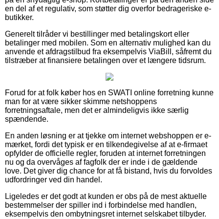
en del af et regulativ, som støtter dig overfor bedrageriske e-
butikker.
Generelt tilråder vi bestillinger med betalingskort eller
betalinger med mobilen. Som en alternativ mulighed kan du
anvende et afdragstilbud fra eksempelvis ViaBill, såfremt du
tilstræber at finansiere betalingen over et længere tidsrum.
Forud for at folk køber hos en SWATI online forretning kunne
man for at være sikker skimme netshoppens
forretningsaftale, men det er almindeligvis ikke særlig
spændende.
En anden løsning er at tjekke om internet webshoppen er e-
mærket, fordi det typisk er en tilkendegivelse af at e-firmaet
opfylder de officielle regler, foruden at internet forretningen
nu og da overvåges af fagfolk der er inde i de gældende
love. Det giver dig chance for at få bistand, hvis du forvoldes
udfordringer ved din handel.
Ligeledes er det godt at kunden er obs på de mest aktuelle
bestemmelser der spiller ind i forbindelse med handlen,
eksempelvis den ombytningsret internet selskabet tilbyder.