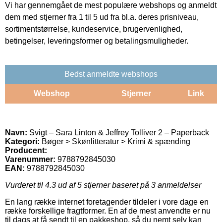
Vi har gennemgået de mest populære webshops og anmeldt
dem med stjerner fra 1 til 5 ud fra bl.a. deres prisniveau,
sortimentstørrelse, kundeservice, brugervenlighed,
betingelser, leveringsformer og betalingsmuligheder.
Bedst anmeldte webshops
Webshop
Stjerner
Link
Navn:
Svigt – Sara Linton & Jeffrey Tolliver 2 – Paperback
Kategori:
Bøger > Skønlitteratur > Krimi & spænding
Producent:
Varenummer:
9788792845030
EAN:
9788792845030
Vurderet til
4.3
ud af 5 stjerner baseret på
3
anmeldelser
En lang række internet foretagender tildeler i vore dage en
række forskellige fragtformer. En af de mest anvendte er nu
til dags at få sendt til en pakkeshop, så du nemt selv kan