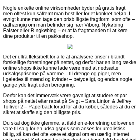
Nogle enkelte online virksomheder byder på gratis fragt,
men oftest kun såfremt man bestiller for et konkret beløb. I
øvrigt kunne man tage den prisbilligste fragtform, som ofte –
uafhængig om man befinder sig nær Viborg, Nykøbing
Falster eller Ringkøbing – er at få fragtmanden til at køre
dine produkter til en pakkeshop.
Det er ultra fleksibelt for alle at analysere priser i blandt
forskellige forretninger på nettet, og derfor har en lang række
online shops ikke kunne lade være med at nedsætte
udsalgspriserne på varerne – til drenge og piger, men
ligeledes til mænd og kvinder – betydeligt, og endda nogle
gange yde fragt uden beregning.
Derfor kan det immervæk være gavnligt at studere et par
shops på nettet efter rabat på Svigt – Sara Linton & Jeffrey
Tolliver 2 – Paperback forud for at du køber, således at du er
sikret at skaffe sig den billigste pris.
Du skal dog ikke glemme, at ifald en e-forretning udlover en
vare til salg for en udsalgspris som anses for urealistisk
billig, så kan det ofte være et signal om en uærlig internet
virksomhed. Køb med betalingskort er i hvert fald dækket ind