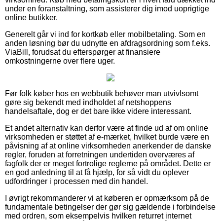
under en foranstaltning, som assisterer dig imod uoprigtige
online butikker.
Generelt går vi ind for kortkøb eller mobilbetaling. Som en
anden løsning bør du udnytte en afdragsordning som f.eks.
ViaBill, forudsat du efterspørger at finansiere
omkostningerne over flere uger.
Før folk køber hos en webbutik behøver man utvivlsomt
gøre sig bekendt med indholdet af netshoppens
handelsaftale, dog er det bare ikke videre interessant.
Et andet alternativ kan derfor være at finde ud af om online
virksomheden er støttet af e-mærket, hvilket burde være en
påvisning af at online virksomheden anerkender de danske
regler, foruden at forretningen undertiden overværes af
fagfolk der er meget fortrolige reglerne på området. Dette er
en god anledning til at få hjælp, for så vidt du oplever
udfordringer i processen med din handel.
I øvrigt rekommanderer vi at køberen er opmærksom på de
fundamentale betingelser der gør sig gældende i forbindelse
med ordren, som eksempelvis hvilken returret internet