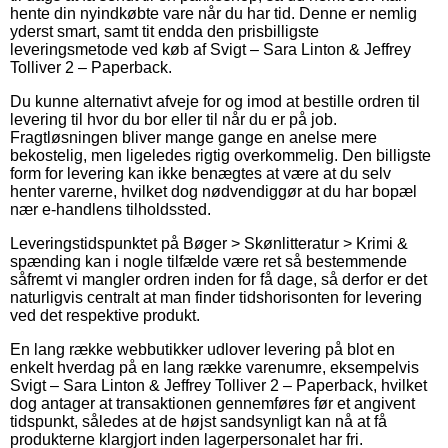
hente din nyindkøbte vare når du har tid. Denne er nemlig
yderst smart, samt tit endda den prisbilligste
leveringsmetode ved køb af Svigt – Sara Linton & Jeffrey
Tolliver 2 – Paperback.
Du kunne alternativt afveje for og imod at bestille ordren til
levering til hvor du bor eller til når du er på job.
Fragtløsningen bliver mange gange en anelse mere
bekostelig, men ligeledes rigtig overkommelig. Den billigste
form for levering kan ikke benægtes at være at du selv
henter varerne, hvilket dog nødvendiggør at du har bopæl
nær e-handlens tilholdssted.
Leveringstidspunktet på Bøger > Skønlitteratur > Krimi &
spænding kan i nogle tilfælde være ret så bestemmende
såfremt vi mangler ordren inden for få dage, så derfor er det
naturligvis centralt at man finder tidshorisonten for levering
ved det respektive produkt.
En lang række webbutikker udlover levering på blot en
enkelt hverdag på en lang række varenumre, eksempelvis
Svigt – Sara Linton & Jeffrey Tolliver 2 – Paperback, hvilket
dog antager at transaktionen gennemføres før et angivent
tidspunkt, således at de højst sandsynligt kan nå at få
produkterne klargjort inden lagerpersonalet har fri.