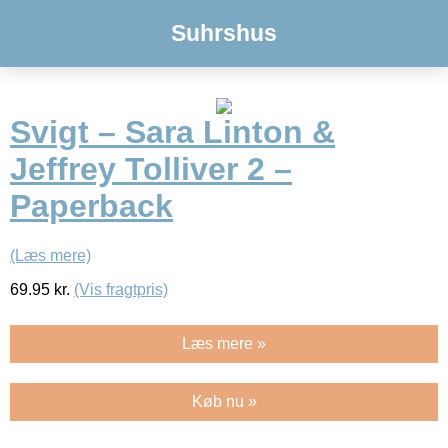
Suhrshus
Svigt – Sara Linton &
Jeffrey Tolliver 2 –
Paperback
(Læs mere)
69.95
kr.
(Vis fragtpris)
Læs mere »
Køb nu »