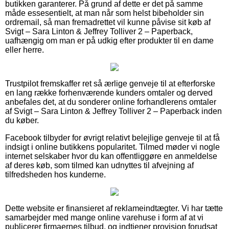
butikken garanterer. På grund af dette er det på samme
måde essesentielt, at man når som helst bibeholder sin
ordremail, så man fremadrettet vil kunne påvise sit køb af
Svigt – Sara Linton & Jeffrey Tolliver 2 – Paperback,
uafhængig om man er på udkig efter produkter til en dame
eller herre.
Trustpilot fremskaffer ret så ærlige genveje til at efterforske
en lang række forhenværende kunders omtaler og derved
anbefales det, at du sonderer online forhandlerens omtaler
af Svigt – Sara Linton & Jeffrey Tolliver 2 – Paperback inden
du køber.
Facebook tilbyder for øvrigt relativt belejlige genveje til at få
indsigt i online butikkens popularitet. Tilmed møder vi nogle
internet selskaber hvor du kan offentliggøre en anmeldelse
af deres køb, som tilmed kan udnyttes til afvejning af
tilfredsheden hos kunderne.
Dette website er finansieret af reklameindtægter. Vi har tætte
samarbejder med mange online varehuse i form af at vi
publicerer firmaernes tilbud, og indtjener provision forudsat