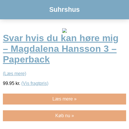
Suhrshus
Svar hvis du kan høre mig
– Magdalena Hansson 3 –
Paperback
(Læs mere)
99.95
kr.
(Vis fragtpris)
Læs mere »
Køb nu »