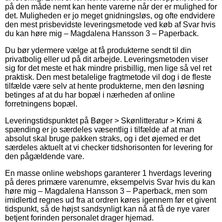
på den måde nemt kan hente varerne når der er mulighed for
det. Muligheden er jo meget gnidningsløs, og ofte endvidere
den mest prisbevidste leveringsmetode ved køb af Svar hvis
du kan høre mig – Magdalena Hansson 3 – Paperback.
Du bør ydermere vælge at få produkterne sendt til din
privatbolig eller ud på dit arbejde. Leveringsmetoden viser
sig for det meste et hak mindre prisbillig, men lige så vel ret
praktisk. Den mest betalelige fragtmetode vil dog i de fleste
tilfælde være selv at hente produkterne, men den løsning
betinges af at du har bopæl i nærheden af online
forretningens bopæl.
Leveringstidspunktet på Bøger > Skønlitteratur > Krimi &
spænding er jo særdeles væsentlig i tilfælde af at man
absolut skal bruge pakken straks, og i det øjemed er det
særdeles aktuelt at vi checker tidshorisonten for levering for
den pågældende vare.
En masse online webshops garanterer 1 hverdags levering
på deres primære varenumre, eksempelvis Svar hvis du kan
høre mig – Magdalena Hansson 3 – Paperback, men som
imidlertid regnes ud fra at ordren køres igennem før et givent
tidspunkt, så de højst sandsynligt kan nå at få de nye varer
betjent forinden personalet drager hjemad.