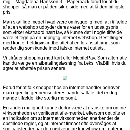
mig – Magdalena Hansson 3 – Paperback forud for at du
shopper, så man er på den sikre side med at få den billigste
pris.
Man skal lige meget hvad være omhyggelig med, at i tilfælde
af at en webshop udbyder deres varer for en udsalgspris
som virker ekstraordinært lav, så kunne det i nogle tilfælde
være et tegn på en uoprigtig internet webshop. Bestillinger
med kort er heldigvis indbefattet af en foranstaltning, som
redder dig som kunde imod falske internet outlets.
Vi tilråder shopping med kort eller MobilePay. Som alternativ
kan du vælge en afbetalingsløsning fra f.eks. ViaBill, hvis du
agter at afbetale prisen senere.
Forud for at folk shopper hos en internet handler behøver
man egentlig gennemse deres handelsaftale, det er dog i
mange tilfælde ikke særlig morsomt.
En anden mulighed kunne derfor være at granske om online
virksomheden er verificeret af e-mærket, eftersom det ofte er
en indikation om at internet virksomheden anerkender de
opstillede regler, og at internet firmaet ofte overvåges af
specialister der har den nødvendige knowhow om reglerne.