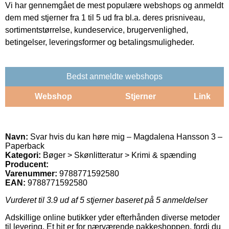
Vi har gennemgået de mest populære webshops og anmeldt
dem med stjerner fra 1 til 5 ud fra bl.a. deres prisniveau,
sortimentstørrelse, kundeservice, brugervenlighed,
betingelser, leveringsformer og betalingsmuligheder.
Bedst anmeldte webshops
Webshop
Stjerner
Link
Navn:
Svar hvis du kan høre mig – Magdalena Hansson 3 –
Paperback
Kategori:
Bøger > Skønlitteratur > Krimi & spænding
Producent:
Varenummer:
9788771592580
EAN:
9788771592580
Vurderet til
3.9
ud af 5 stjerner baseret på
5
anmeldelser
Adskillige online butikker yder efterhånden diverse metoder
til levering. Et hit er for nærværende pakkeshoppen, fordi du