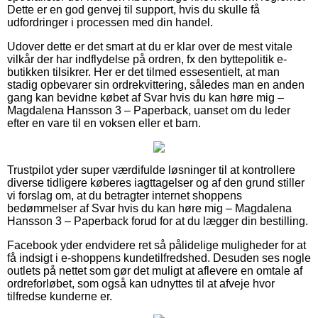
Dette er en god genvej til support, hvis du skulle få
udfordringer i processen med din handel.
Udover dette er det smart at du er klar over de mest vitale
vilkår der har indflydelse på ordren, fx den byttepolitik e-
butikken tilsikrer. Her er det tilmed essesentielt, at man
stadig opbevarer sin ordrekvittering, således man en anden
gang kan bevidne købet af Svar hvis du kan høre mig –
Magdalena Hansson 3 – Paperback, uanset om du leder
efter en vare til en voksen eller et barn.
Trustpilot yder super værdifulde løsninger til at kontrollere
diverse tidligere køberes iagttagelser og af den grund stiller
vi forslag om, at du betragter internet shoppens
bedømmelser af Svar hvis du kan høre mig – Magdalena
Hansson 3 – Paperback forud for at du lægger din bestilling.
Facebook yder endvidere ret så pålidelige muligheder for at
få indsigt i e-shoppens kundetilfredshed. Desuden ses nogle
outlets på nettet som gør det muligt at aflevere en omtale af
ordreforløbet, som også kan udnyttes til at afveje hvor
tilfredse kunderne er.