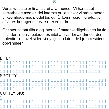
Vores website er finansieret af annoncer. Vi har et tæt
samarbejde med en del internet outlets hvor vi præsenterer
virksomhedernes produkter, og får kommission forudsat en
af vores besøgende realiserer en ordre.
Orientering om tilbud og internet firmaer vedligeholdes fra tid
til anden, men vi påtager os intet ansvar for ændringer der
potentielt er lavet siden vi nyligst opdaterede hjemmesidens
oplysninger.
BITLY:
1
1
1
1
1
1
1
1
1
1
1
1
1
1
1
1
1
1
1
1
1
1
1
1
1
1
1
1
1
1
1
1
1
1
1
1
1
1
1
1
1
1
1
1
1
1
1
1
1
1
1
1
1
1
1
1
1
1
1
1
1
1
1
1
1
1
1
1
1
1
1
1
1
1
1
1
1
1
1
1
1
1
1
1
1
1
1
1
1
1
1
1
1
1
1
1
1
1
1
1
SPOTIFY:
1
1
1
1
1
1
1
1
1
1
1
1
1
1
1
1
1
1
1
1
1
1
1
1
1
1
1
1
1
1
1
1
1
1
1
1
1
1
1
1
1
1
1
1
1
1
1
1
1
1
1
1
1
1
1
1
1
1
1
1
1
1
1
1
1
1
1
1
1
1
1
1
1
1
1
1
1
1
1
1
1
1
1
1
1
1
1
1
1
1
1
1
1
1
1
1
1
1
1
1
CUTTLY BIO:
1
1
1
1
1
1
1
1
1
1
1
1
1
1
1
1
1
1
1
1
1
1
1
1
1
1
1
1
1
1
1
1
1
1
1
1
1
1
1
1
1
1
1
1
1
1
1
1
1
1
1
1
1
1
1
1
1
1
1
1
1
1
1
1
1
1
1
1
1