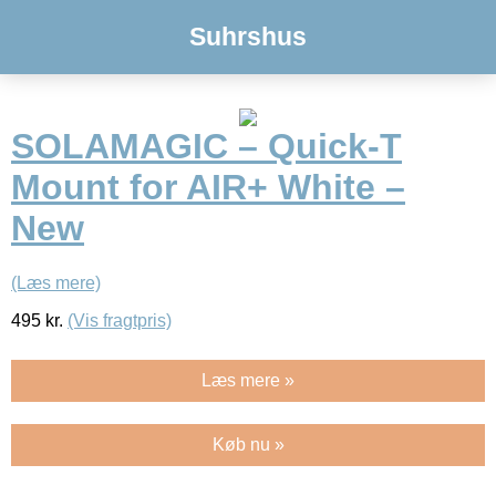
Suhrshus
SOLAMAGIC – Quick-T
Mount for AIR+ White –
New
(Læs mere)
495
kr.
(Vis fragtpris)
Læs mere »
Køb nu »