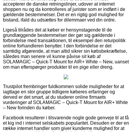
accepterer de danske retningslinjer, udover at internet
shoppen nu og da kontrolleres af jurister som er indført i de
gældende bestemmelser. Det er en rigtig god mulighed for
bistand, ifald du udsættes for dilemmaer ved din ordre.
Ligeså tilrådes det at køber er hensynstagende til de
grundlæggende bestemmelser der gør sig gældende i
forbindelse med transaktionen, til eksempel den returpolitik
online forhandleren benytter. I den forbindelse er det
samtidig afgørende, at man altid sikrer sin købsbekræftelse,
således man senere vil kunne påvise sit køb af
SOLAMAGIC – Quick-T Mount for AIR+ White – New, uanset
om man efterspørger produkter til en pige eller dreng.
Trustpilot frembringer fuldkommen solide muligheder for at
iagttage en stor gruppe tidligere køberes erfaringer og
derved er det smart, at du studerer online firmaets
vurderinger af SOLAMAGIC – Quick-T Mount for AIR+ White
– New forinden du køber.
Facebook resulterer i tilsvarende nogle gode genveje til at få
et kig ind i internet selskabets popularitet. Desuden er der en
række internet handler som giver kunderne mulighed for at