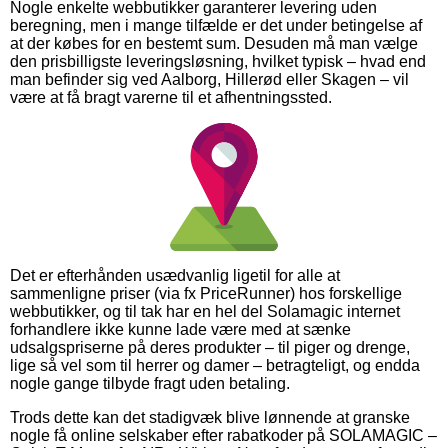
Nogle enkelte webbutikker garanterer levering uden
beregning, men i mange tilfælde er det under betingelse af
at der købes for en bestemt sum. Desuden må man vælge
den prisbilligste leveringsløsning, hvilket typisk – hvad end
man befinder sig ved Aalborg, Hillerød eller Skagen – vil
være at få bragt varerne til et afhentningssted.
Det er efterhånden usædvanlig ligetil for alle at
sammenligne priser (via fx PriceRunner) hos forskellige
webbutikker, og til tak har en hel del Solamagic internet
forhandlere ikke kunne lade være med at sænke
udsalgspriserne på deres produkter – til piger og drenge,
lige så vel som til herrer og damer – betragteligt, og endda
nogle gange tilbyde fragt uden betaling.
Trods dette kan det stadigvæk blive lønnende at granske
nogle få online selskaber efter rabatkoder på SOLAMAGIC –