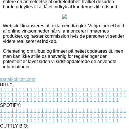
notere en anmeldelse af ordreforløbet, hvilket desuden
burde udnyttes til at få et indtryk af kundernes tilfredshed.
Websitet finansieres af reklameindtægter. Vi hjælper et hold
af online virksomheder når vi annoncerer firmaernes
produkter, og høster kommission hvis de personer vi sender
videre realiserer et indkøb.
Orientering om tilbud og firmaer på nettet opdateres tit, men
man kan ikke stille os ansvarlig for reguleringer der
potentielt er lavet siden vi sidst opdaterede de anvendte
informationer.
sanalkolicim.com
BITLY:
1
1
1
1
1
1
1
1
1
1
1
1
1
1
1
1
1
1
1
1
1
1
1
1
1
1
1
1
1
1
1
1
1
1
1
1
1
1
1
1
1
1
1
1
1
1
1
1
1
1
1
1
1
1
1
1
1
1
1
1
1
1
1
1
1
1
1
1
1
1
1
1
1
1
1
1
1
1
1
1
1
1
1
1
1
1
1
1
1
1
1
1
1
1
1
1
1
1
1
1
SPOTIFY:
1
1
1
1
1
1
1
1
1
1
1
1
1
1
1
1
1
1
1
1
1
1
1
1
1
1
1
1
1
1
1
1
1
1
1
1
1
1
1
1
1
1
1
1
1
1
1
1
1
1
1
1
1
1
1
1
1
1
1
1
1
1
1
1
1
1
1
1
1
1
1
1
1
1
1
1
1
1
1
1
1
1
1
1
1
1
1
1
1
1
1
1
1
1
1
1
1
1
1
1
CUTTLY BIO: