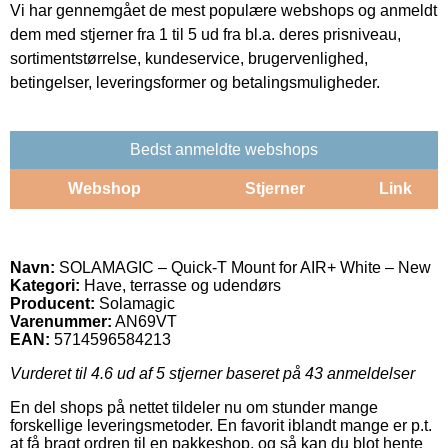
Vi har gennemgået de mest populære webshops og anmeldt
dem med stjerner fra 1 til 5 ud fra bl.a. deres prisniveau,
sortimentstørrelse, kundeservice, brugervenlighed,
betingelser, leveringsformer og betalingsmuligheder.
Bedst anmeldte webshops
Webshop
Stjerner
Link
Navn:
SOLAMAGIC – Quick-T Mount for AIR+ White – New
Kategori:
Have, terrasse og udendørs
Producent:
Solamagic
Varenummer:
AN69VT
EAN:
5714596584213
Vurderet til
4.6
ud af 5 stjerner baseret på
43
anmeldelser
En del shops på nettet tildeler nu om stunder mange
forskellige leveringsmetoder. En favorit iblandt mange er p.t.
at få bragt ordren til en pakkeshop, og så kan du blot hente