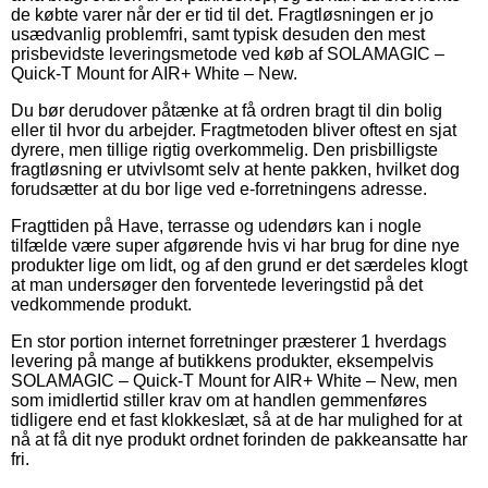
de købte varer når der er tid til det. Fragtløsningen er jo
usædvanlig problemfri, samt typisk desuden den mest
prisbevidste leveringsmetode ved køb af SOLAMAGIC –
Quick-T Mount for AIR+ White – New.
Du bør derudover påtænke at få ordren bragt til din bolig
eller til hvor du arbejder. Fragtmetoden bliver oftest en sjat
dyrere, men tillige rigtig overkommelig. Den prisbilligste
fragtløsning er utvivlsomt selv at hente pakken, hvilket dog
forudsætter at du bor lige ved e-forretningens adresse.
Fragttiden på Have, terrasse og udendørs kan i nogle
tilfælde være super afgørende hvis vi har brug for dine nye
produkter lige om lidt, og af den grund er det særdeles klogt
at man undersøger den forventede leveringstid på det
vedkommende produkt.
En stor portion internet forretninger præsterer 1 hverdags
levering på mange af butikkens produkter, eksempelvis
SOLAMAGIC – Quick-T Mount for AIR+ White – New, men
som imidlertid stiller krav om at handlen gemmenføres
tidligere end et fast klokkeslæt, så at de har mulighed for at
nå at få dit nye produkt ordnet forinden de pakkeansatte har
fri.