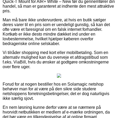
Quick-T Mount for AIR+ White – New før du gennemfører din
handel, så man er garanteret at indhente den mest attraktive
pris.
Man må bare ikke undervurdere, at hvis en butik sælger
deres varer til en pris som er uendeligt gunstig, så kan det
ofte være et faresignal om en falsk internet forhandler.
Kortkøb er ikke desto mindre dækket ind under en
lovbestemmelse, hvilket hjælper køberen overfor
bedrageriske online selskaber.
Vi tilråder shopping med kort eller mobilbetaling. Som en
alternativ mulighed kan du overveje et afdragstilbud som
f.eks. ViaBill, hvis du ønsker at godtgøre omkostningerne
over flere uger.
Forud for at nogen bestiller hos en Solamagic netshop
behøver man for at være på den sikre side studere
netshoppens forretningsbetingelser, det er dog naturligvis
ikke særlig sjovt.
En nem løsning kunne derfor være at se nærmere på
hvorvidt netbutikken er medlem af e-mærke ordningen, da
det bør være en tilkendegivelse af at online firmaet