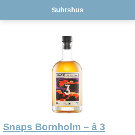
Suhrshus
Snaps Bornholm – â 3