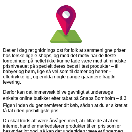
Det er i dag ret gnidningsløst for folk at sammenligne priser
hos forskellige e-shops, og med det motiv har de fleste
forretninger på nettet ikke kunne lade være med at mindske
prisniveauet på specielt deres bedst i test produkter – til
babyer og børn, lige så vel som til damer og herrer –
eftertrykkeligt, og endda nogle gange garantere fragtfri
levering.
Derfor kan det immervæk blive gavnligt at undersøge
enkelte online butikker efter rabat på Snaps Bornholm – â 3
Figen inden du gennemfører dit køb, sådan at du er sikret at
få fat i den prisbilligste pris.
Du skal trods alt være årvågen med, at i tilfælde af at en
internet handler markedsfører produkter til en pris som er
besynderligt god, så kan det undertiden være et fingerpeg