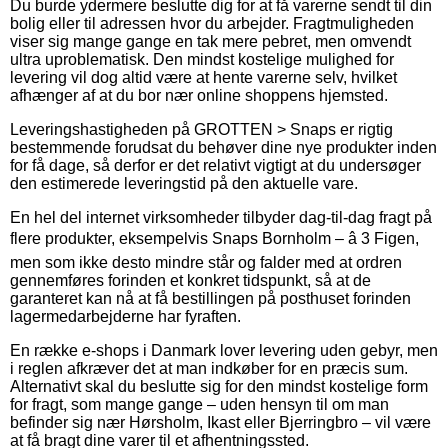
Du burde ydermere beslutte dig for at få varerne sendt til din
bolig eller til adressen hvor du arbejder. Fragtmuligheden
viser sig mange gange en tak mere pebret, men omvendt
ultra uproblematisk. Den mindst kostelige mulighed for
levering vil dog altid være at hente varerne selv, hvilket
afhænger af at du bor nær online shoppens hjemsted.
Leveringshastigheden på GROTTEN > Snaps er rigtig
bestemmende forudsat du behøver dine nye produkter inden
for få dage, så derfor er det relativt vigtigt at du undersøger
den estimerede leveringstid på den aktuelle vare.
En hel del internet virksomheder tilbyder dag-til-dag fragt på
flere produkter, eksempelvis Snaps Bornholm – â 3 Figen,
men som ikke desto mindre står og falder med at ordren
gennemføres forinden et konkret tidspunkt, så at de
garanteret kan nå at få bestillingen på posthuset forinden
lagermedarbejderne har fyraften.
En række e-shops i Danmark lover levering uden gebyr, men
i reglen afkræver det at man indkøber for en præcis sum.
Alternativt skal du beslutte sig for den mindst kostelige form
for fragt, som mange gange – uden hensyn til om man
befinder sig nær Hørsholm, Ikast eller Bjerringbro – vil være
at få bragt dine varer til et afhentningssted.