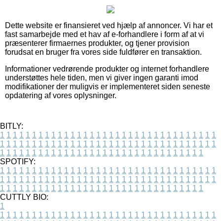
Dette website er finansieret ved hjælp af annoncer. Vi har et
fast samarbejde med et hav af e-forhandlere i form af at vi
præsenterer firmaernes produkter, og tjener provision
forudsat en bruger fra vores side fuldfører en transaktion.
Informationer vedrørende produkter og internet forhandlere
understøttes hele tiden, men vi giver ingen garanti imod
modifikationer der muligvis er implementeret siden seneste
opdatering af vores oplysninger.
BITLY:
1
1
1
1
1
1
1
1
1
1
1
1
1
1
1
1
1
1
1
1
1
1
1
1
1
1
1
1
1
1
1
1
1
1
1
1
1
1
1
1
1
1
1
1
1
1
1
1
1
1
1
1
1
1
1
1
1
1
1
1
1
1
1
1
1
1
1
1
1
1
1
1
1
1
1
1
1
1
1
1
1
1
1
1
1
1
1
1
1
1
1
1
1
1
1
1
1
1
1
1
SPOTIFY:
1
1
1
1
1
1
1
1
1
1
1
1
1
1
1
1
1
1
1
1
1
1
1
1
1
1
1
1
1
1
1
1
1
1
1
1
1
1
1
1
1
1
1
1
1
1
1
1
1
1
1
1
1
1
1
1
1
1
1
1
1
1
1
1
1
1
1
1
1
1
1
1
1
1
1
1
1
1
1
1
1
1
1
1
1
1
1
1
1
1
1
1
1
1
1
1
1
1
1
1
CUTTLY BIO:
1
1
1
1
1
1
1
1
1
1
1
1
1
1
1
1
1
1
1
1
1
1
1
1
1
1
1
1
1
1
1
1
1
1
1