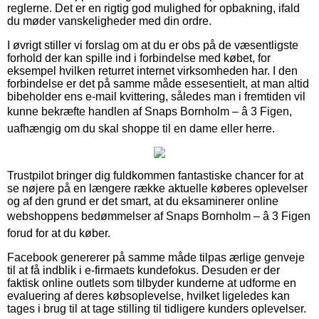
reglerne. Det er en rigtig god mulighed for opbakning, ifald
du møder vanskeligheder med din ordre.
I øvrigt stiller vi forslag om at du er obs på de væsentligste
forhold der kan spille ind i forbindelse med købet, for
eksempel hvilken returret internet virksomheden har. I den
forbindelse er det på samme måde essesentielt, at man altid
bibeholder ens e-mail kvittering, således man i fremtiden vil
kunne bekræfte handlen af Snaps Bornholm – â 3 Figen,
uafhængig om du skal shoppe til en dame eller herre.
Trustpilot bringer dig fuldkommen fantastiske chancer for at
se nøjere på en længere række aktuelle køberes oplevelser
og af den grund er det smart, at du eksaminerer online
webshoppens bedømmelser af Snaps Bornholm – â 3 Figen
forud for at du køber.
Facebook genererer på samme måde tilpas ærlige genveje
til at få indblik i e-firmaets kundefokus. Desuden er der
faktisk online outlets som tilbyder kunderne at udforme en
evaluering af deres købsoplevelse, hvilket ligeledes kan
tages i brug til at tage stilling til tidligere kunders oplevelser.