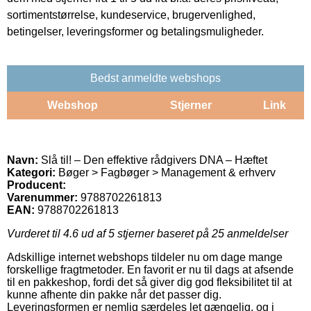
sortimentstørrelse, kundeservice, brugervenlighed,
betingelser, leveringsformer og betalingsmuligheder.
Bedst anmeldte webshops
Webshop
Stjerner
Link
Navn:
Slå til! – Den effektive rådgivers DNA – Hæftet
Kategori:
Bøger > Fagbøger > Management & erhverv
Producent:
Varenummer:
9788702261813
EAN:
9788702261813
Vurderet til
4.6
ud af 5 stjerner baseret på
25
anmeldelser
Adskillige internet webshops tildeler nu om dage mange
forskellige fragtmetoder. En favorit er nu til dags at afsende
til en pakkeshop, fordi det så giver dig god fleksibilitet til at
kunne afhente din pakke når det passer dig.
Leveringsformen er nemlig særdeles let gængelig, og i