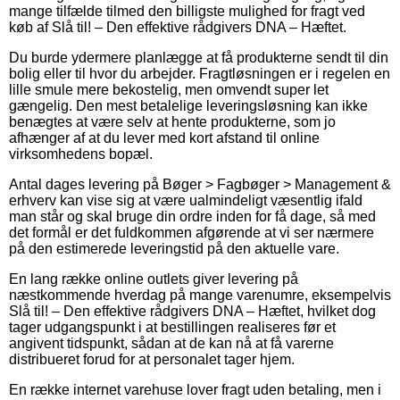
mange tilfælde tilmed den billigste mulighed for fragt ved
køb af Slå til! – Den effektive rådgivers DNA – Hæftet.
Du burde ydermere planlægge at få produkterne sendt til din
bolig eller til hvor du arbejder. Fragtløsningen er i regelen en
lille smule mere bekostelig, men omvendt super let
gængelig. Den mest betalelige leveringsløsning kan ikke
benægtes at være selv at hente produkterne, som jo
afhænger af at du lever med kort afstand til online
virksomhedens bopæl.
Antal dages levering på Bøger > Fagbøger > Management &
erhverv kan vise sig at være ualmindeligt væsentlig ifald
man står og skal bruge din ordre inden for få dage, så med
det formål er det fuldkommen afgørende at vi ser nærmere
på den estimerede leveringstid på den aktuelle vare.
En lang række online outlets giver levering på
næstkommende hverdag på mange varenumre, eksempelvis
Slå til! – Den effektive rådgivers DNA – Hæftet, hvilket dog
tager udgangspunkt i at bestillingen realiseres før et
angivent tidspunkt, sådan at de kan nå at få varerne
distribueret forud for at personalet tager hjem.
En række internet varehuse lover fragt uden betaling, men i