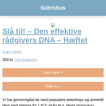
Suhrshus
Slå til! – Den effektive
rådgivers DNA – Hæftet
(Læs mere)
300
kr.
(Vis fragtpris)
Læs mere »
Køb nu »
Vi har gennemgået de mest populære webshops og anmeldt
dem med stjerner fra 1 til 5 ud fra bl.a. deres prisniveau,