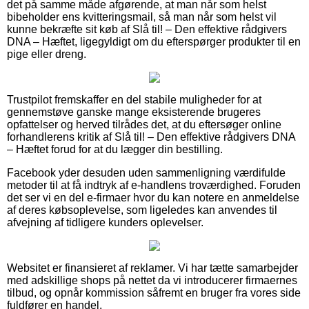
det på samme måde afgørende, at man når som helst
bibeholder ens kvitteringsmail, så man når som helst vil
kunne bekræfte sit køb af Slå til! – Den effektive rådgivers
DNA – Hæftet, ligegyldigt om du efterspørger produkter til en
pige eller dreng.
Trustpilot fremskaffer en del stabile muligheder for at
gennemstøve ganske mange eksisterende brugeres
opfattelser og herved tilrådes det, at du eftersøger online
forhandlerens kritik af Slå til! – Den effektive rådgivers DNA
– Hæftet forud for at du lægger din bestilling.
Facebook yder desuden uden sammenligning værdifulde
metoder til at få indtryk af e-handlens troværdighed. Foruden
det ser vi en del e-firmaer hvor du kan notere en anmeldelse
af deres købsoplevelse, som ligeledes kan anvendes til
afvejning af tidligere kunders oplevelser.
Websitet er finansieret af reklamer. Vi har tætte samarbejder
med adskillige shops på nettet da vi introducerer firmaernes
tilbud, og opnår kommission såfremt en bruger fra vores side
fuldfører en handel.