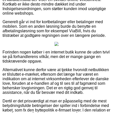
Kortkøb er ikke desto mindre dækket ind under
Indsigelsesordningen, som støtter kunden imod uoprigtige
online webshops.
Generelt går vi ind for kortbetalinger eller betalinger med
mobilen. Som en anden løsning burde du benytte en
afbetalingsløsning som for eksempel ViaBill, hvis du
tilstræber at godtgøre regningen over en længere periode.
Forinden nogen køber i en internet butik kunne de uden tvivl
se på forhandlerens vilkår, men det er mange gange en
tidskrævende opgave.
Alternativet kunne derfor være at tjekke hvorvidt netbutikken
er tilsluttet e-mærket, eftersom det længe har været en
indikation om at internet virksomheden efterlever de danske
love, foruden at e-handlen af og til ses til af fagmænd som
behersker lovgivningen. Det er en rigtig god genvej til
assistance, når du får besvær med dit indkøb.
Dertil er det prisværdigt at man er påpasselig med de mest
betydningsfulde betingelser der spiller ind i forbindelse med
købet, som fx den byttepolitik e-firmaet lover. I den relation er