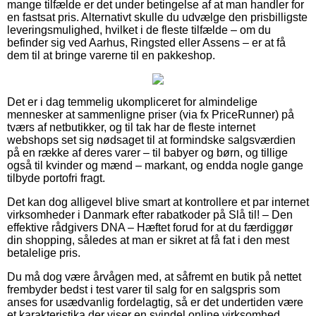
mange tilfælde er det under betingelse af at man handler for
en fastsat pris. Alternativt skulle du udvælge den prisbilligste
leveringsmulighed, hvilket i de fleste tilfælde – om du
befinder sig ved Aarhus, Ringsted eller Assens – er at få
dem til at bringe varerne til en pakkeshop.
Det er i dag temmelig ukompliceret for almindelige
mennesker at sammenligne priser (via fx PriceRunner) på
tværs af netbutikker, og til tak har de fleste internet
webshops set sig nødsaget til at formindske salgsværdien
på en række af deres varer – til babyer og børn, og tillige
også til kvinder og mænd – markant, og endda nogle gange
tilbyde portofri fragt.
Det kan dog alligevel blive smart at kontrollere et par internet
virksomheder i Danmark efter rabatkoder på Slå til! – Den
effektive rådgivers DNA – Hæftet forud for at du færdiggør
din shopping, således at man er sikret at få fat i den mest
betalelige pris.
Du må dog være årvågen med, at såfremt en butik på nettet
frembyder bedst i test varer til salg for en salgspris som
anses for usædvanlig fordelagtig, så er det undertiden være
et karakteristika der viser en svindel online virksomhed.