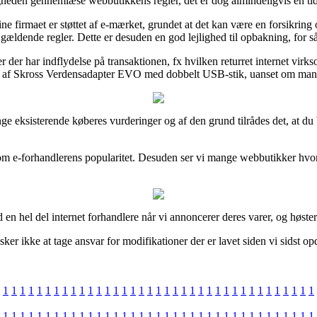
igheden gennemlæse webbutikkens regler, det er dog almindeligvis en t
e firmaet er støttet af e-mærket, grundet at det kan være en forsikring 
 gældende regler. Dette er desuden en god lejlighed til opbakning, for s
er der har indflydelse på transaktionen, fx hvilken returret internet virk
et af Skross Verdensadapter EVO med dobbelt USB-stik, uanset om man s
e mange eksisterende køberes vurderinger og af den grund tilrådes det, a
 idé om e-forhandlerens popularitet. Desuden ser vi mange webbutikker hvo
en hel del internet forhandlere når vi annoncerer deres varer, og høster
er ikke at tage ansvar for modifikationer der er lavet siden vi sidst op
1
1
1
1
1
1
1
1
1
1
1
1
1
1
1
1
1
1
1
1
1
1
1
1
1
1
1
1
1
1
1
1
1
1
1
1
1
1
1
1
1
1
1
1
1
1
1
1
1
1
1
1
1
1
1
1
1
1
1
1
1
1
1
1
1
1
1
1
1
1
1
1
1
1