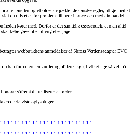
idskrævende opgave.
om at e-handlen opretholder de gældende danske regler, tillige med at
å vidt du udsættes for problemstillinger i processen med din handel.
somheden kører med. Derfor er det samtidig essesentielt, at man altid
kal købe gave til en dreng eller pige.
t du betragter webbutikkens anmeldelser af Skross Verdensadapter EVO
r du kan formulere en vurdering af deres køb, hvilket lige så vel må
 honorar såfremt du realiserer en ordre.
daterede de viste oplysninger.
1
1
1
1
1
1
1
1
1
1
1
1
1
1
1
1
1
1
1
1
1
1
1
1
1
1
1
1
1
1
1
1
1
1
1
1
1
1
1
1
1
1
1
1
1
1
1
1
1
1
1
1