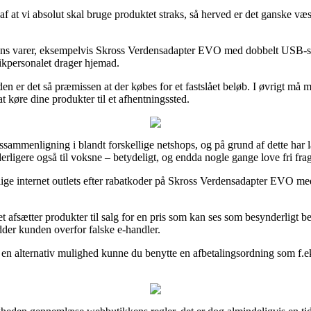
e af at vi absolut skal bruge produktet straks, så herved er det ganske 
ens varer, eksempelvis Skross Verdensadapter EVO med dobbelt USB-stik
tikpersonalet drager hjemad.
en er det så præmissen at der købes for et fastslået beløb. I øvrigt må 
t køre dine produkter til et afhentningssted.
rissammenligning i blandt forskellige netshops, og på grund af dette har
erligere også til voksne – betydeligt, og endda nogle gange love fri frag
llige internet outlets efter rabatkoder på Skross Verdensadapter EVO med
 afsætter produkter til salg for en pris som kan ses som besynderligt be
dder kunden overfor falske e-handler.
m en alternativ mulighed kunne du benytte en afbetalingsordning som f.ek