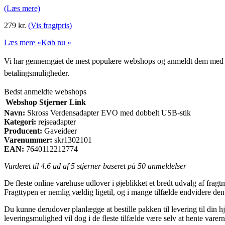
(Læs mere)
279
kr.
(Vis fragtpris)
Læs mere »
Køb nu »
Vi har gennemgået de mest populære webshops og anmeldt dem med stjern
betalingsmuligheder.
Bedst anmeldte webshops
Webshop
Stjerner
Link
Navn:
Skross Verdensadapter EVO med dobbelt USB-stik
Kategori:
rejseadapter
Producent:
Gaveideer
Varenummer:
skr1302101
EAN:
7640112212774
Vurderet til
4.6
ud af 5 stjerner baseret på
50
anmeldelser
De fleste online varehuse udlover i øjeblikket et bredt udvalg af fragtmu
Fragttypen er nemlig vældig ligetil, og i mange tilfælde endvidere d
Du kunne derudover planlægge at bestille pakken til levering til din hj
leveringsmulighed vil dog i de fleste tilfælde være selv at hente vare