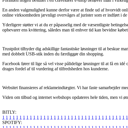
Forinden nogen bestiller i en Gaveideer e-shop behøver man i virkel
En anden valgmulighed kunne derfor være at finde ud af hvorvidt onlin
online virksomheden jævnligt overvåges af jurister som er indført i de
Yderligere støtter vi at du er påpasselig med de væsentligste betingels
opbevarer ens kvittering, således man til enhver tid kan bevidne køb
Trustpilot tilbyder dig adskillige fantastiske løsninger til at besku
med dobbelt USB-stik inden du færdiggør din shopping.
Facebook fører til lige så vel visse pålidelige løsninger til at få en
drages fordel af til vurdering af tilfredsheden hos kunderne.
Websitet finansieres af reklameindtægter. Vi har faste samarbejder med 
Viden om tilbud og internet webshops opdateres hele tiden, men vi ønsk
BITLY:
1
1
1
1
1
1
1
1
1
1
1
1
1
1
1
1
1
1
1
1
1
1
1
1
1
1
1
1
1
1
1
1
1
1
1
1
1
SPOTIFY:
1
1
1
1
1
1
1
1
1
1
1
1
1
1
1
1
1
1
1
1
1
1
1
1
1
1
1
1
1
1
1
1
1
1
1
1
1