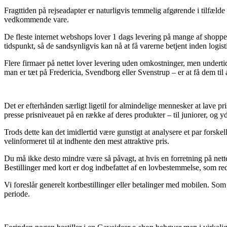
Fragttiden på rejseadapter er naturligvis temmelig afgørende i tilfæld
vedkommende vare.
De fleste internet webshops lover 1 dags levering på mange af shopp
tidspunkt, så de sandsynligvis kan nå at få varerne betjent inden logis
Flere firmaer på nettet lover levering uden omkostninger, men undertid
man er tæt på Fredericia, Svendborg eller Svenstrup – er at få dem til a
Det er efterhånden særligt ligetil for almindelige mennesker at lave p
presse prisniveauet på en række af deres produkter – til juniorer, og yd
Trods dette kan det imidlertid være gunstigt at analysere et par forske
velinformeret til at indhente den mest attraktive pris.
Du må ikke desto mindre være så påvagt, at hvis en forretning på nettet
Bestillinger med kort er dog indbefattet af en lovbestemmelse, som re
Vi foreslår generelt kortbestillinger eller betalinger med mobilen. So
periode.