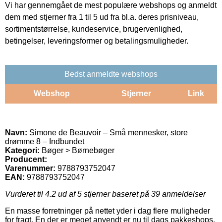
Vi har gennemgået de mest populære webshops og anmeldt
dem med stjerner fra 1 til 5 ud fra bl.a. deres prisniveau,
sortimentstørrelse, kundeservice, brugervenlighed,
betingelser, leveringsformer og betalingsmuligheder.
Bedst anmeldte webshops
Webshop
Stjerner
Link
Navn:
Simone de Beauvoir – Små mennesker, store
drømme 8 – Indbundet
Kategori:
Bøger > Børnebøger
Producent:
Varenummer:
9788793752047
EAN:
9788793752047
Vurderet til
4.2
ud af 5 stjerner baseret på
39
anmeldelser
En masse forretninger på nettet yder i dag flere muligheder
for fragt. En der er meget anvendt er nu til dags pakkeshops,