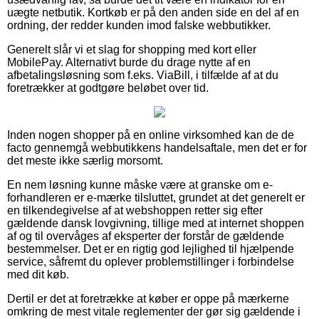
uægte netbutik. Kortkøb er på den anden side en del af en
ordning, der redder kunden imod falske webbutikker.
Generelt slår vi et slag for shopping med kort eller
MobilePay. Alternativt burde du drage nytte af en
afbetalingsløsning som f.eks. ViaBill, i tilfælde af at du
foretrækker at godtgøre beløbet over tid.
Inden nogen shopper på en online virksomhed kan de de
facto gennemgå webbutikkens handelsaftale, men det er for
det meste ikke særlig morsomt.
En nem løsning kunne måske være at granske om e-
forhandleren er e-mærke tilsluttet, grundet at det generelt er
en tilkendegivelse af at webshoppen retter sig efter
gældende dansk lovgivning, tillige med at internet shoppen
af og til overvåges af eksperter der forstår de gældende
bestemmelser. Det er en rigtig god lejlighed til hjælpende
service, såfremt du oplever problemstillinger i forbindelse
med dit køb.
Dertil er det at foretrække at køber er oppe på mærkerne
omkring de mest vitale reglementer der gør sig gældende i