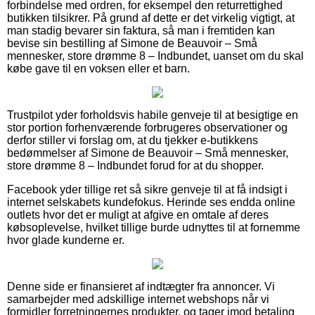
forbindelse med ordren, for eksempel den returrettighed
butikken tilsikrer. På grund af dette er det virkelig vigtigt, at
man stadig bevarer sin faktura, så man i fremtiden kan
bevise sin bestilling af Simone de Beauvoir – Små
mennesker, store drømme 8 – Indbundet, uanset om du skal
købe gave til en voksen eller et barn.
Trustpilot yder forholdsvis habile genveje til at besigtige en
stor portion forhenværende forbrugeres observationer og
derfor stiller vi forslag om, at du tjekker e-butikkens
bedømmelser af Simone de Beauvoir – Små mennesker,
store drømme 8 – Indbundet forud for at du shopper.
Facebook yder tillige ret så sikre genveje til at få indsigt i
internet selskabets kundefokus. Herinde ses endda online
outlets hvor det er muligt at afgive en omtale af deres
købsoplevelse, hvilket tillige burde udnyttes til at fornemme
hvor glade kunderne er.
Denne side er finansieret af indtægter fra annoncer. Vi
samarbejder med adskillige internet webshops når vi
formidler forretningernes produkter, og tager imod betaling