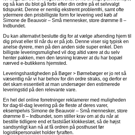
og så kan du blot gå forbi efter din ordre på et selvvalgt
tidspunkt. Denne er nemlig ekstremt problemfri, samt ofte
ydermere den prisbilligste form for levering ved køb af
Simone de Beauvoir – Små mennesker, store drømme 8 –
Indbundet.
Du kan alternativt beslutte dig for at vælge afsending hjem til
dig privat eller til når du er på job. Denne viser sig typisk en
anelse dyrere, men på den anden side super enkel. Den
billigste leveringsmulighed vil dog altid være at du selv
henter pakken, men den løsning kræver at du har bopæl
nærved e-butikkens hjemsted.
Leveringshastigheden på Bøger > Børnebøger er jo ret så
væsentlig når vi har behov for din ordre straks, og derfor er
det skam essentielt at man undersøger den estimerede
leveringstid på den relevante vare.
En hel del online forretninger reklamerer med muligheden
for dag-til-dag levering på de fleste af deres varer,
eksempelvis Simone de Beauvoir – Små mennesker, store
drømme 8 – Indbundet, som stiller krav om at du når at
bestille tidligere end et fastslået klokkeslæt, så de højst
sandsynligt kan nå at få ordren på posthuset før
logistikpersonalet holder fyraften.