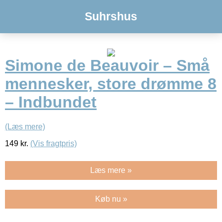
Suhrshus
Simone de Beauvoir – Små
mennesker, store drømme 8
– Indbundet
(Læs mere)
149
kr.
(Vis fragtpris)
Læs mere »
Køb nu »