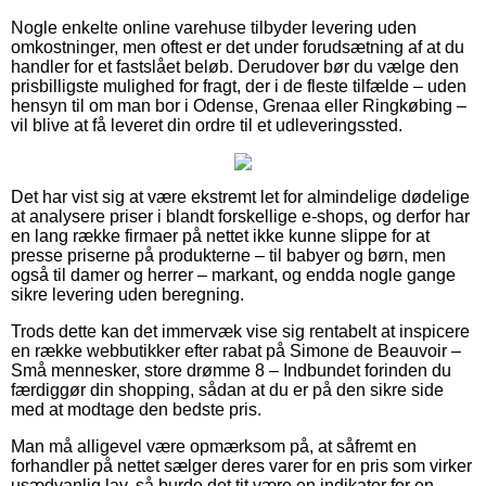
Nogle enkelte online varehuse tilbyder levering uden
omkostninger, men oftest er det under forudsætning af at du
handler for et fastslået beløb. Derudover bør du vælge den
prisbilligste mulighed for fragt, der i de fleste tilfælde – uden
hensyn til om man bor i Odense, Grenaa eller Ringkøbing –
vil blive at få leveret din ordre til et udleveringssted.
Det har vist sig at være ekstremt let for almindelige dødelige
at analysere priser i blandt forskellige e-shops, og derfor har
en lang række firmaer på nettet ikke kunne slippe for at
presse priserne på produkterne – til babyer og børn, men
også til damer og herrer – markant, og endda nogle gange
sikre levering uden beregning.
Trods dette kan det immervæk vise sig rentabelt at inspicere
en række webbutikker efter rabat på Simone de Beauvoir –
Små mennesker, store drømme 8 – Indbundet forinden du
færdiggør din shopping, sådan at du er på den sikre side
med at modtage den bedste pris.
Man må alligevel være opmærksom på, at såfremt en
forhandler på nettet sælger deres varer for en pris som virker
usædvanlig lav, så burde det tit være en indikator for en