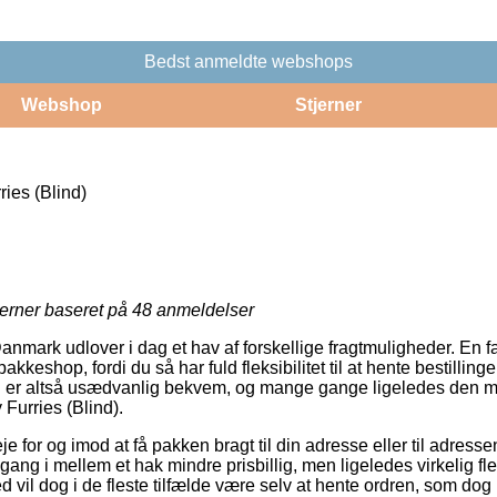
Bedst anmeldte webshops
Webshop
Stjerner
ries (Blind)
jerner baseret på
48
anmeldelser
anmark udlover i dag et hav af forskellige fragtmuligheder. En favo
kkeshop, fordi du så har fuld fleksibilitet til at hente bestilling
n er altså usædvanlig bekvem, og mange gange ligeledes den me
y Furries (Blind).
 for og imod at få pakken bragt til din adresse eller til adresse
ang i mellem et hak mindre prisbillig, men ligeledes virkelig fl
d vil dog i de fleste tilfælde være selv at hente ordren, som do