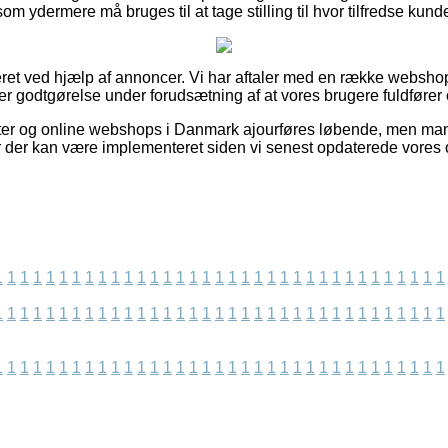
m ydermere må bruges til at tage stilling til hvor tilfredse kunde
ret ved hjælp af annoncer. Vi har aftaler med en række webshops 
ner godtgørelse under forudsætning af at vores brugere fuldfører
er og online webshops i Danmark ajourføres løbende, men man k
er der kan være implementeret siden vi senest opdaterede vores 
1
1
1
1
1
1
1
1
1
1
1
1
1
1
1
1
1
1
1
1
1
1
1
1
1
1
1
1
1
1
1
1
1
1
1
1
1
1
1
1
1
1
1
1
1
1
1
1
1
1
1
1
1
1
1
1
1
1
1
1
1
1
1
1
1
1
1
1
1
1
1
1
1
1
1
1
1
1
1
1
1
1
1
1
1
1
1
1
1
1
1
1
1
1
1
1
1
1
1
1
1
1
1
1
1