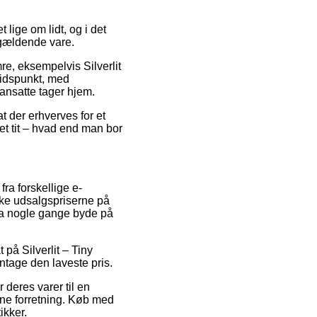
lige om lidt, og i det
ågældende vare.
e, eksempelvis Silverlit
 tidspunkt, med
ransatte tager hjem.
t der erhverves for et
et tit – hvad end man bor
fra forskellige e-
dske udsalgspriserne på
dda nogle gange byde på
på Silverlit – Tiny
antage den laveste pris.
 deres varer til en
line forretning. Køb med
ikker.