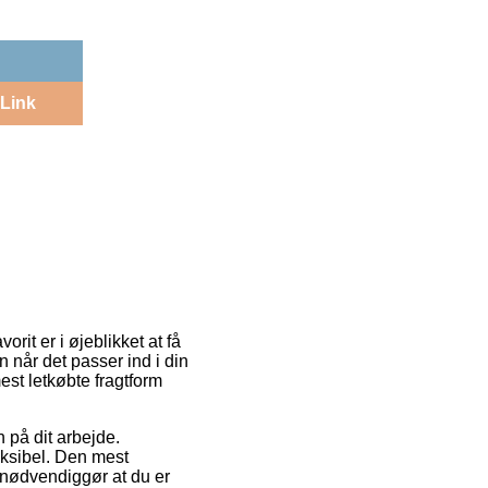
Link
rit er i øjeblikket at få
en når det passer ind i din
st letkøbte fragtform
n på dit arbejde.
eksibel. Den mest
g nødvendiggør at du er