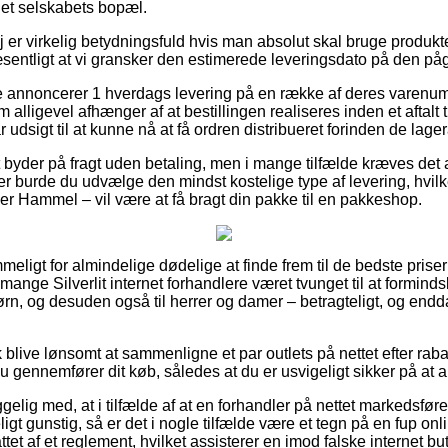
rnet selskabets bopæl.
er virkelig betydningsfuld hvis man absolut skal bruge produktet 
æsentligt at vi gransker den estimerede leveringsdato på den p
re annoncerer 1 hverdags levering på en række af deres varenumr
m alligevel afhænger af at bestillingen realiseres inden et aftalt
 udsigt til at kunne nå at få ordren distribueret forinden de lage
t byder på fragt uden betaling, men i mange tilfælde kræves det a
er burde du udvælge den mindst kostelige type af levering, hvilk
er Hammel – vil være at få bragt din pakke til en pakkeshop.
eligt for almindelige dødelige at finde frem til de bedste priser 
 mange Silverlit internet forhandlere været tvunget til at formin
børn, og desuden også til herrer og damer – betragteligt, og en
live lønsomt at sammenligne et par outlets på nettet efter rabat 
du gennemfører dit køb, således at du er usvigeligt sikker på at 
ig med, at i tilfælde af at en forhandler på nettet markedsfører
ligt gunstig, så er det i nogle tilfælde være et tegn på en fup on
attet af et reglement, hvilket assisterer en imod falske internet but