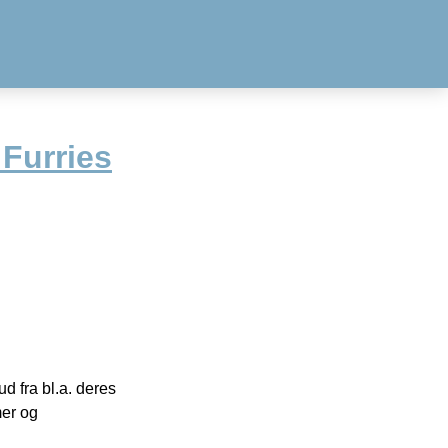
 Furries
 fra bl.a. deres
mer og