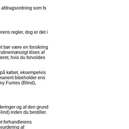
n afdragsordning som fx
erens regler, dog er det i
t bør være en forsikring
utinemæssigt tilses af
teret, hvis du forvoldes
 på købet, eksempelvis
rmanent bibeholder ens
ny Furries (Blind),
rderinger og af den grund
lind) inden du bestiller.
et forhandlerens
vurdering af