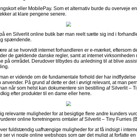
lingskort eller MobilePay. Som et alternativ burde du overveje e
rækker at klare pengene senere.
r på en Silverlit online butik bør man reelt sætte sig ind i forhandl
lig spændende.
re at se hvorvidt internet forhandleren er e-mærket, eftersom de
yder de gældende danske regler, samt at internet virksomheden r
ene på området. Derudover tilbydes du anledning til at blive assis
ling.
man er vidende om de fundamentale forhold der har indflydelse
anvender. På grund af dette er det i øvrigt relevant, at man pe
man når som helst kan dokumentere sin bestilling af Silverlit – Ti
ig efter produkter til en dame eller herre.
gtig relevante muligheder for at besigtige flere andre kunders vu
vurderer online forretningens omtaler af Silverlit – Tiny Furries (B
er fuldstændig uafhængige muligheder for at få indsigt i intern
 ser vi nogle online webshops som gør det muligt at forfatte en 