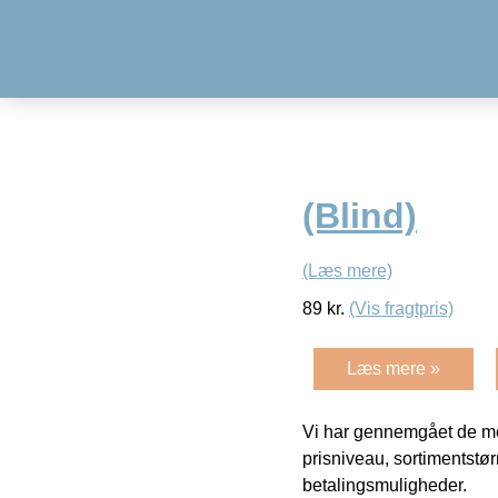
(Blind)
(Læs mere)
89
kr.
(Vis fragtpris)
Læs mere »
Vi har gennemgået de mes
prisniveau, sortimentstø
betalingsmuligheder.