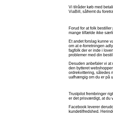
Vi tilråder køb med beta
ViaBill, såfremt du foret
Forud for at folk bestille
mange tilfælde ikke sær
Et andet forslag kunne væ
om at e-forretningen adl
fagfolk der er inde i lov
problemer med din bestil
Desuden anbefaler vi at 
den bytteret webshoppen 
ordrekvittering, således 
uafhængig om du er på udk
Trustpilot frembringer ri
er det prisværdigt, at du 
Facebook leverer derudov
kundetilfredshed. Herinde