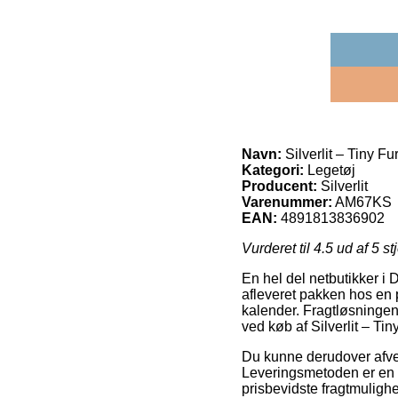
Navn:
Silverlit – Tiny Fur
Kategori:
Legetøj
Producent:
Silverlit
Varenummer:
AM67KS
EAN:
4891813836902
Vurderet til
4.5
ud af 5 st
En hel del netbutikker i D
afleveret pakken hos en pa
kalender. Fragtløsninge
ved køb af Silverlit – Tin
Du kunne derudover afveje
Leveringsmetoden er en g
prisbevidste fragtmulighe