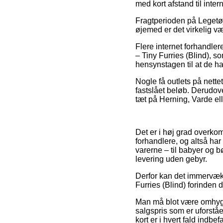
med kort afstand til inte
Fragtperioden på Legetøj 
øjemed er det virkelig v
Flere internet forhandle
– Tiny Furries (Blind), so
hensynstagen til at de har
Nogle få outlets på nette
fastslået beløb. Derudov
tæt på Herning, Varde ell
Det er i høj grad overkomm
forhandlere, og altså har
varerne – til babyer og 
levering uden gebyr.
Derfor kan det immervæk b
Furries (Blind) forinden 
Man må blot være omhyggel
salgspris som er uforståe
kort er i hvert fald indbef