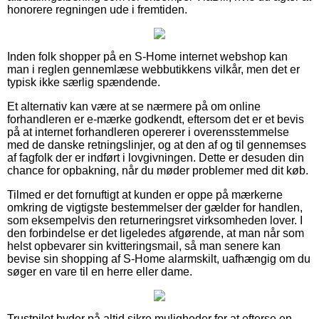
honorere regningen ude i fremtiden.
Inden folk shopper på en S-Home internet webshop kan
man i reglen gennemlæse webbutikkens vilkår, men det er
typisk ikke særlig spændende.
Et alternativ kan være at se nærmere på om online
forhandleren er e-mærke godkendt, eftersom det er et bevis
på at internet forhandleren opererer i overensstemmelse
med de danske retningslinjer, og at den af og til gennemses
af fagfolk der er indført i lovgivningen. Dette er desuden din
chance for opbakning, når du møder problemer med dit køb.
Tilmed er det fornuftigt at kunden er oppe på mærkerne
omkring de vigtigste bestemmelser der gælder for handlen,
som eksempelvis den returneringsret virksomheden lover. I
den forbindelse er det ligeledes afgørende, at man når som
helst opbevarer sin kvitteringsmail, så man senere kan
bevise sin shopping af S-Home alarmskilt, uafhængig om du
søger en vare til en herre eller dame.
Trustpilot byder på altid sikre muligheder for at efterse en