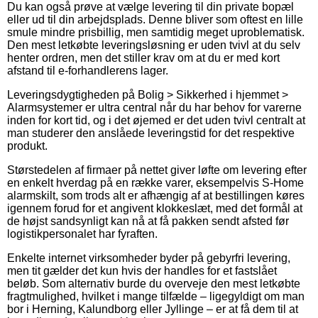
Du kan også prøve at vælge levering til din private bopæl
eller ud til din arbejdsplads. Denne bliver som oftest en lille
smule mindre prisbillig, men samtidig meget uproblematisk.
Den mest letkøbte leveringsløsning er uden tvivl at du selv
henter ordren, men det stiller krav om at du er med kort
afstand til e-forhandlerens lager.
Leveringsdygtigheden på Bolig > Sikkerhed i hjemmet >
Alarmsystemer er ultra central når du har behov for varerne
inden for kort tid, og i det øjemed er det uden tvivl centralt at
man studerer den anslåede leveringstid for det respektive
produkt.
Størstedelen af firmaer på nettet giver løfte om levering efter
en enkelt hverdag på en række varer, eksempelvis S-Home
alarmskilt, som trods alt er afhængig af at bestillingen køres
igennem forud for et angivent klokkeslæt, med det formål at
de højst sandsynligt kan nå at få pakken sendt afsted før
logistikpersonalet har fyraften.
Enkelte internet virksomheder byder på gebyrfri levering,
men tit gælder det kun hvis der handles for et fastslået
beløb. Som alternativ burde du overveje den mest letkøbte
fragtmulighed, hvilket i mange tilfælde – ligegyldigt om man
bor i Herning, Kalundborg eller Jyllinge – er at få dem til at