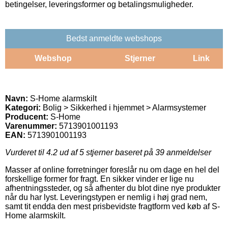
betingelser, leveringsformer og betalingsmuligheder.
Bedst anmeldte webshops
Webshop
Stjerner
Link
Navn:
S-Home alarmskilt
Kategori:
Bolig > Sikkerhed i hjemmet > Alarmsystemer
Producent:
S-Home
Varenummer:
5713901001193
EAN:
5713901001193
Vurderet til
4.2
ud af 5 stjerner baseret på
39
anmeldelser
Masser af online forretninger foreslår nu om dage en hel del
forskellige former for fragt. En sikker vinder er lige nu
afhentningssteder, og så afhenter du blot dine nye produkter
når du har lyst. Leveringstypen er nemlig i høj grad nem,
samt tit endda den mest prisbevidste fragtform ved køb af S-
Home alarmskilt.