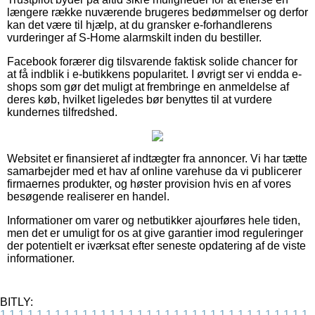
længere række nuværende brugeres bedømmelser og derfor
kan det være til hjælp, at du gransker e-forhandlerens
vurderinger af S-Home alarmskilt inden du bestiller.
Facebook forærer dig tilsvarende faktisk solide chancer for
at få indblik i e-butikkens popularitet. I øvrigt ser vi endda e-
shops som gør det muligt at frembringe en anmeldelse af
deres køb, hvilket ligeledes bør benyttes til at vurdere
kundernes tilfredshed.
Websitet er finansieret af indtægter fra annoncer. Vi har tætte
samarbejder med et hav af online varehuse da vi publicerer
firmaernes produkter, og høster provision hvis en af vores
besøgende realiserer en handel.
Informationer om varer og netbutikker ajourføres hele tiden,
men det er umuligt for os at give garantier imod reguleringer
der potentielt er iværksat efter seneste opdatering af de viste
informationer.
BITLY:
1
1
1
1
1
1
1
1
1
1
1
1
1
1
1
1
1
1
1
1
1
1
1
1
1
1
1
1
1
1
1
1
1
1