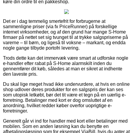
køre din ordre til en pakkeshop.
Det er i dag temmelig smertefrit for forbrugerne at
sammenligne priser (via fx PriceRunner) på forskellige
internet virksomheder, og af den grund har mange S-Home
firmaer på nettet set sig tvunget til at trykke salgspriserne på
varerne – til børn, og ligeså til voksne – markant, og endda
nogle gange tilbyde portofri levering.
Trods dette kan det immervæk være smart at udforske nogle
e-handler efter rabat på S-Home alarmskilt inden du
gennemfører dit køb, således at man er sikret at indhente
den laveste pris.
Du skal lige meget hvad ikke undervurdere, at hvis en online
shop udlover deres produkter for en salgspris der kan ses
som utopisk letkøbt, bør det tit være et tegn på en uærlig e-
forretning. Betalinger med kort er dog omsluttet af en
anordning, hvilket redder køber overfor uoprigtige e-
forretninger.
Generelt går vi ind for handler med kort eller betalinger med
mobilen. Som en anden løsning kan du benytte en
afbetalingsløsning som for eksempel ViaBill, hvis du agter at