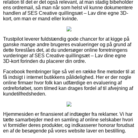
relation til det er det også relevant, at man stadig bibeholder
ens ordremail, så man når som helst vil kunne dokumentere
handlen af SES Creative quillingsæt – Lav dine egne 3D-
kort, om man er mand eller kvinde.
Trustpilot leverer fuldstændig gode chancer for at kigge på
ganske mange andre brugeres evalueringer og på grund af
dette foreslåes det, at du undersøger online forretningens
vurderinger af SES Creative quillingsæt – Lav dine egne
3D-kort forinden du placerer din ordre.
Facebook frembringer lige så vel en række fine metoder til at
få indsigt i internet butikkens pålidelighed. Her er der nogle
online firmaer hvor folk kan udfærdige en evaluering af
ordreforløbet, som tilmed kan drages fordel af til afvejning af
kundetilfredsheden.
Hjemmesiden er finansieret af indtægter fra reklamer. Vi har
tætte samarbejder med en samling af online selskaber hvori
vi formidler deres produkter, og indkasserer honorar forudsat
en af de besøgende på vores website laver en bestilling.