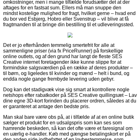
omkostninger, men i mange tilfælde forudsætter det at der
aftages for en fastsat sum. Ellers må man snuppe den
mindst kostelige mulighed for fragt, hvilket gerne – hvad end
du bor ved Esbjerg, Hobro eller Svenstrup – vil blive at få
fragtmanden til at bringe din bestilling til et udleveringssted.
Det er jo efterhånden temmelig smertefrit for alle at
sammenligne priser (via fx PriceRunner) på forskellige
online outlets, og af den grund har langt de fleste SES
Creative internet foretagender ikke kunne slippe for at
formindske salgsværdien på en række af deres produkter –
til børn, og ligeledes til kvinder og mænd – helt i bund, og
endda nogle gange frembyde levering uden gebyr.
Dog kan det stadigvæk vise sig smart at kontrollere nogle
netshops efter rabatkoder på SES Creative quillingsæt – Lav
dine egne 3D-kort forinden du placerer ordren, således at du
er garanteret at antage den bedste pris.
Man skal bare være obs på, at i tilfælde af at en online butik
sælger et produkt for en udsalgspris som kan ses som
hamrende beskeden, så kan det ofte være et faresignal om
en uærlig e-handler. Køb med gængse betalingskort er på
den anden side indbefattet af en lovbestemmelse, som