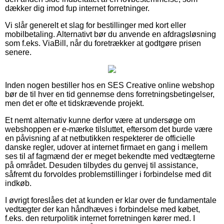
dækker dig imod fup internet forretninger.
Vi slår generelt et slag for bestillinger med kort eller
mobilbetaling. Alternativt bør du anvende en afdragsløsning
som f.eks. ViaBill, når du foretrækker at godtgøre prisen
senere.
Inden nogen bestiller hos en SES Creative online webshop
bør de til hver en tid gennemse dens forretningsbetingelser,
men det er ofte et tidskrævende projekt.
Et nemt alternativ kunne derfor være at undersøge om
webshoppen er e-mærke tilsluttet, eftersom det burde være
en påvisning af at netbutikken respekterer de officielle
danske regler, udover at internet firmaet en gang i mellem
ses til af fagmænd der er meget bekendte med vedtægterne
på området. Desuden tilbydes du genvej til assistance,
såfremt du forvoldes problemstillinger i forbindelse med dit
indkøb.
I øvrigt foreslåes det at kunden er klar over de fundamentale
vedtægter der kan håndhæves i forbindelse med købet,
f.eks. den returpolitik internet forretningen kører med. I