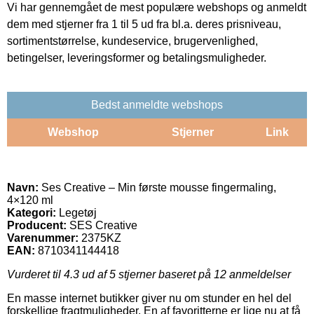
Vi har gennemgået de mest populære webshops og anmeldt
dem med stjerner fra 1 til 5 ud fra bl.a. deres prisniveau,
sortimentstørrelse, kundeservice, brugervenlighed,
betingelser, leveringsformer og betalingsmuligheder.
Bedst anmeldte webshops
Webshop
Stjerner
Link
Navn:
Ses Creative – Min første mousse fingermaling,
4×120 ml
Kategori:
Legetøj
Producent:
SES Creative
Varenummer:
2375KZ
EAN:
8710341144418
Vurderet til
4.3
ud af 5 stjerner baseret på
12
anmeldelser
En masse internet butikker giver nu om stunder en hel del
forskellige fragtmuligheder. En af favoritterne er lige nu at få