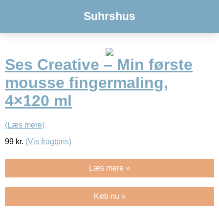
Suhrshus
Ses Creative – Min første
mousse fingermaling,
4×120 ml
(Læs mere)
99
kr.
(Vis fragtpris)
Læs mere »
Køb nu »