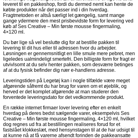
leveret til en pakkeshop, fordi du dermed nemt kan hente de
købte produkter når det passer ind i din hverdag.
Fragtmetoden er altså særligt let gængelig, samt mange
gange ydermere den mest prisbevidste form for levering ved
køb af Ses Creative – Min første mousse fingermaling,
4×120 ml.
Du bør lige så vel beslutte dig for at bestille pakken til
levering til dit hus eller til adressen hvor du arbejder.
Løsningen er gennemsnitligt en lille smule mere pebret, men
ligeledes ualmindeligt smertefri. Den billigste form for fragt er
utvivlsomt at du selv henter pakken, som desværre betinges
af at du fysisk befinder dig nær e-handlens adresse.
Leveringstiden på Legetøj kan i nogle tilfælde være meget
afgørende såfremt du har brug for varen om et øjeblik, og
herved er det komplet afgørende at man studerer den
forventede leveringsdato for det vedkommende produkt.
En række internet firmaer lover levering efter en enkelt
hverdag på deres bedst sælgende varer, eksempelvis Ses
Creative – Min første mousse fingermaling, 4×120 ml, hvilket
dog regnes ud fra at bestillingen realiseres forud for et
fastslået klokkeslæt, med hensynstagen til at de har udsigt til
at kunne nå at få varerne afsendt forinden de pakkeansatte