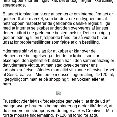
netshoppens forretningsvilkår, det er dog i reglen ikke særlig
spændende.
Et andet forslag kan være at bemærke om internet firmaet er
godkendt af e-mærket, som burde være en tryghed om at
netshoppen respekterer de gældende danske regler, tillige
med at internet selskabet undertiden overværes af jurister
der er indført i de gældende bestemmelser. Det er en rigtig
god anledning til en hjælpende hånd, for så vidt du bliver
udsat for problemstillinger som følge af din bestilling.
Ydermere slår vi et slag for at køber er klar over de
elementære betingelser gældende for købet, som for
eksempel den bytteret e-butikken har. I den sammenhæng er
det ydermere vigtigt, at man stadigvæk gemmer ens
købsbekræftelse, således man altid vil kunne eftervise købet
af Ses Creative – Min første mousse fingermaling, 4×120 ml,
ligegyldigt om man er på shopping til en voksen eller et
barn.
Trustpilot yder faktisk fordelagtige genveje til at finde ud af
mange øvrige brugeres betragtninger og derfor tilråder vi, at
du sonderer netshoppens vurderinger af Ses Creative – Min
første mousse fingermaling, 4×120 ml forud for at du