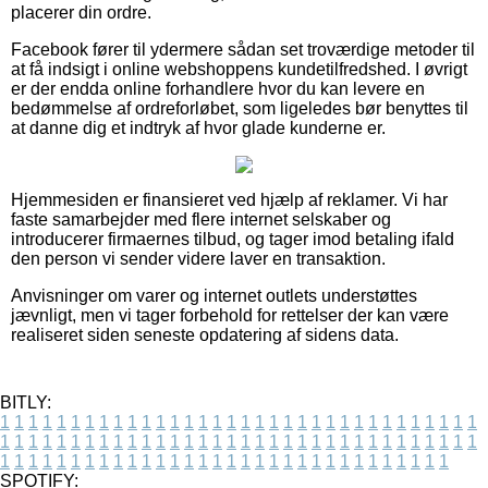
placerer din ordre.
Facebook fører til ydermere sådan set troværdige metoder til
at få indsigt i online webshoppens kundetilfredshed. I øvrigt
er der endda online forhandlere hvor du kan levere en
bedømmelse af ordreforløbet, som ligeledes bør benyttes til
at danne dig et indtryk af hvor glade kunderne er.
Hjemmesiden er finansieret ved hjælp af reklamer. Vi har
faste samarbejder med flere internet selskaber og
introducerer firmaernes tilbud, og tager imod betaling ifald
den person vi sender videre laver en transaktion.
Anvisninger om varer og internet outlets understøttes
jævnligt, men vi tager forbehold for rettelser der kan være
realiseret siden seneste opdatering af sidens data.
BITLY:
1
1
1
1
1
1
1
1
1
1
1
1
1
1
1
1
1
1
1
1
1
1
1
1
1
1
1
1
1
1
1
1
1
1
1
1
1
1
1
1
1
1
1
1
1
1
1
1
1
1
1
1
1
1
1
1
1
1
1
1
1
1
1
1
1
1
1
1
1
1
1
1
1
1
1
1
1
1
1
1
1
1
1
1
1
1
1
1
1
1
1
1
1
1
1
1
1
1
1
1
SPOTIFY: